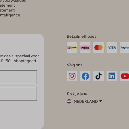
e voorwaarden
tatement
atement
 Intelligence
Betaalmethodes
e deals, speciaal voor
p € 150,- shoptegoed.
Volg ons
Omoda
Omoda
Omoda
Omoda
Om
Kies je land
Instagram
Facebook
TikTok
LinkedI
Yo
NEDERLAND
Kies
je
Sluit
land
Nederland