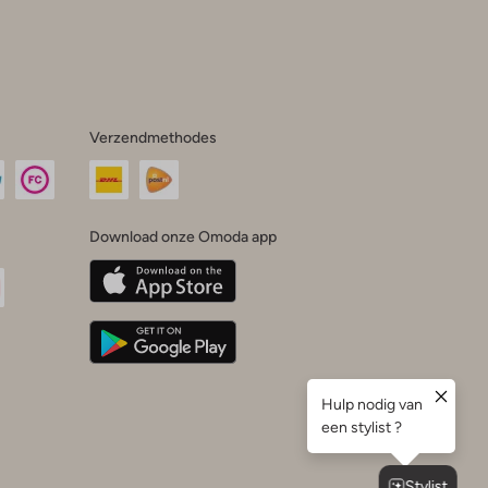
Verzendmethodes
Download onze Omoda app
oda
n
uTube