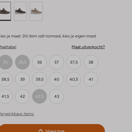
ies je maat:
Dit item valt normaal, kies je eigen maat
Maattabel
Maat uitverkocht?
35
35,5
36
37
37,5
38
38,5
39
39,5
40
40,5
41
41,5
42
42,5
43
ergelijkbare items
Voeg toe