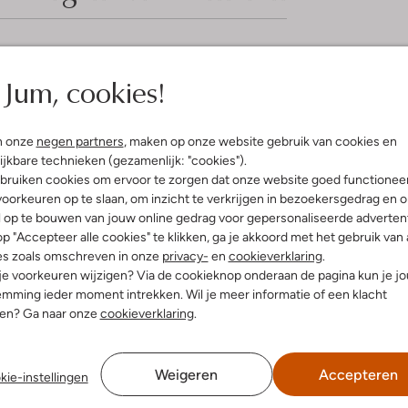
elling & Pasvorm
Omschrijving
Jum, cookies!
Trek de SFW-10162 SUVI sneakers 
sch
n onze
negen partners
, maken op onze website gebruik van cookies en
winter in. Deze bruine sneakers z
ro Revival
ijkbare technieken (gezamenlijk: "cookies").
herfstbos of een gezellige midda
uitenkant:
Textiel
bruiken cookies om ervoor te zorgen dat onze website goed functionee
leer, terwijl de binnenkant je v
innenkant:
Textiel
oorkeuren op te slaan, om inzicht te verkrijgen in bezoekersgedrag en 
met een comfortabele wollen trui
ol:
Rubber
l op te bouwen van jouw online gedrag voor gepersonaliseerde advertent
seizoensgebonden look. Deze snea
g:
Veter
p "Accepteer alle cookies" te klikken, ga je akkoord met het gebruik van 
stijl die je garderobe compleet 
hunky Zool
es zoals omschreven in onze
privacy-
en
van dit prachtige paar.
cookieverklaring
.
Ronde Neus
 je voorkeuren wijzigen? Via de cookieknop onderaan de pagina kun je j
mming ieder moment intrekken. Wil je meer informatie of een klacht
nen? Ga naar onze
cookieverklaring
.
Weigeren
Accepteren
kie-instellingen