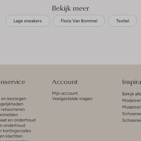
Bekijk meer
Lage sneakers
Floris Van Bommel
Textiel
enservice
Account
Inspira
Mijn account
Bekijk all
n en bezorgen
Veelgestelde vragen
Modetren
gelijkheden
Modetren
n retourneren
Schoenen
anmelden
aat en onderhoud
Schoenen
en onderhoud
r kortingscodes
en klachten