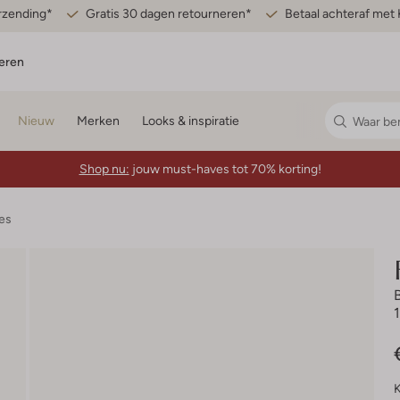
erzending*
Gratis 30 dagen retourneren*
Betaal achteraf met 
eren
Nieuw
Merken
Looks & inspiratie
Shop nu:
jouw must-haves tot 70% korting!
es
K