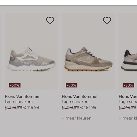
-50%
-30%
-30%
Floris Van Bommel
Floris Van Bommel
Floris V
Lage sneakers
Lage sneakers
Lage sne
€ 239,99
€ 119,99
€ 259,99
€ 181,99
€ 249,99
+ meer kleuren
+ meer k