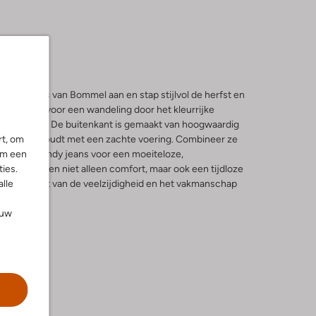
van Floris van Bommel aan en stap stijlvol de herfst en
ijn perfect voor een wandeling door het kleurrijke
g in de stad. De buitenkant is gemaakt van hoogwaardig
rt, om
oeten warm houdt met een zachte voering. Combineer ze
om een
 en een trendy jeans voor een moeiteloze,
ies.
kers bieden niet alleen comfort, maar ook een tijdloze
alle
maakt. Geniet van de veelzijdigheid en het vakmanschap
ouw