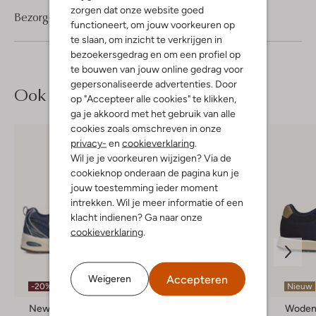
zorgen dat onze website goed
Bezorgen & retourneren
functioneert, om jouw voorkeuren op
te slaan, om inzicht te verkrijgen in
bezoekersgedrag en om een profiel op
te bouwen van jouw online gedrag voor
gepersonaliseerde advertenties. Door
Ook iets voor jou?
op "Accepteer alle cookies" te klikken,
ga je akkoord met het gebruik van alle
cookies zoals omschreven in onze
privacy-
en
cookieverklaring
.
Wil je je voorkeuren wijzigen? Via de
cookieknop onderaan de pagina kun je
jouw toestemming ieder moment
intrekken. Wil je meer informatie of een
klacht indienen? Ga naar onze
cookieverklaring
.
Accepteren
Weigeren
-20%
-50%
Nieuw
New Balance
Peter Kaiser
Wode