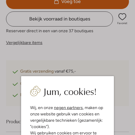
Voeg toe
Bekijk voorraad in boutiques
Favoriet
Reserveer direct in een van onze 37 boutiques
Vergelijkbare items
Gratis verzending
vanaf €75,-
Gratis retourneren
binnen 30 dagen*
Jum, cookies!
Betaal achteraf
met Klarna
Wij, en onze
negen partners
, maken op
onze website gebruik van cookies en
vergelijkbare technieken (gezamenlijk:
Product informatie
"cookies").
Wij gebruiken cookies om ervoor te