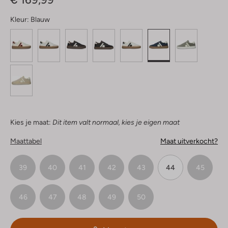
Kleur:
Blauw
Kies je maat:
Dit item valt normaal, kies je eigen maat
Maattabel
Maat uitverkocht?
39
40
41
42
43
44
45
46
47
48
49
50