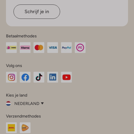
Schrijf je in
Betaalmethodes
Volg ons
Omoda
Omoda
Omoda
Omoda
Omoda
Kies je land
Instagram
Facebook
TikTok
LinkedIn
YouTube
NEDERLAND
Kies
Verzendmethodes
je
Sluit
land
Nederland