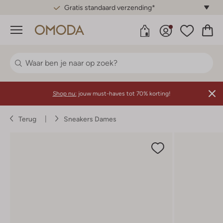
Gratis standaard verzending*
Menu
Shop nu:
jouw must-haves tot 70% korting!
Terug
Sneakers Dames