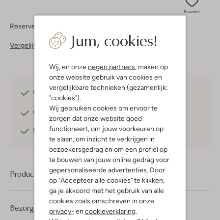
Favoriet
Reserveer direct in een van onze 37 boutiques
Jum, cookies!
Vergelijkbare items
Wij, en onze
negen partners
, maken op
onze website gebruik van cookies en
vergelijkbare technieken (gezamenlijk:
Gratis verzending
vanaf €75,-
"cookies").
Wij gebruiken cookies om ervoor te
Gratis retourneren
binnen 30 dagen*
zorgen dat onze website goed
functioneert, om jouw voorkeuren op
Betaal achteraf
met Klarna
te slaan, om inzicht te verkrijgen in
bezoekersgedrag en om een profiel op
te bouwen van jouw online gedrag voor
gepersonaliseerde advertenties. Door
Product informatie
op "Accepteer alle cookies" te klikken,
ga je akkoord met het gebruik van alle
cookies zoals omschreven in onze
Bezorgen & retourneren
privacy-
en
cookieverklaring
.