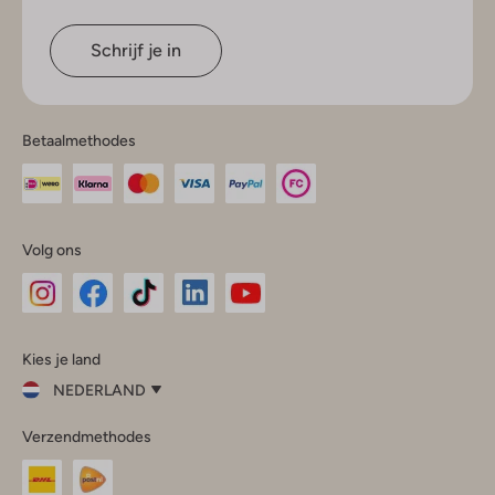
Schrijf je in
Betaalmethodes
Volg ons
Omoda
Omoda
Omoda
Omoda
Omoda
Kies je land
Instagram
Facebook
TikTok
LinkedIn
YouTube
NEDERLAND
Kies
Verzendmethodes
je
Sluit
land
Nederland