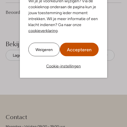
Wil je je voorkeuren wijzigen? Via de
cookieknop onderaan de pagina kun je
1
5
Beoordelingen
(1)
5
jouw toestemming ieder moment
/5
Sterren
intrekken. Wil je meer informatie of een
klacht indienen? Ga naar onze
cookieverklaring
.
Bekijk meer
Accepteren
Weigeren
Lage sneakers
Tommy Hilfiger
Leer
Cookie-instellingen
Contact
Maandag - Vrijdag 09:00 - 19:00 uur