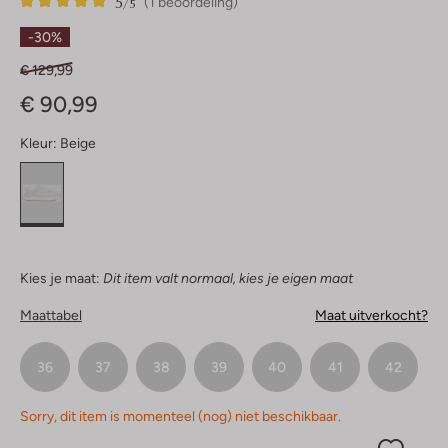
5
1
5
/5
(1 beoordeling)
Sterren
-30%
€ 129,99
€ 90,99
Kleur:
Beige
Kies je maat:
Dit item valt normaal, kies je eigen maat
Maattabel
Maat uitverkocht?
36
37
38
39
40
41
42
Sorry, dit item is momenteel (nog) niet beschikbaar.