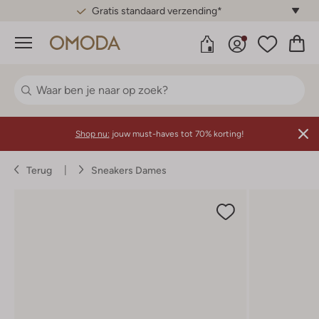
Gratis standaard verzending*
Menu
Shop nu:
jouw must-haves tot 70% korting!
Terug
Sneakers Dames