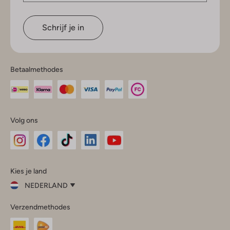
Schrijf je in
Betaalmethodes
Volg ons
Omoda
Omoda
Omoda
Omoda
Omoda
Kies je land
Instagram
Facebook
TikTok
LinkedIn
YouTube
NEDERLAND
Kies
Verzendmethodes
je
Sluit
land