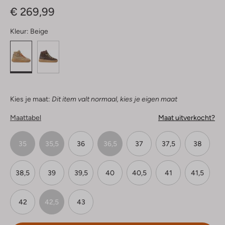
€ 269,99
Kleur:
Beige
Kies je maat:
Dit item valt normaal, kies je eigen maat
Maattabel
Maat uitverkocht?
35
35,5
36
36,5
37
37,5
38
38,5
39
39,5
40
40,5
41
41,5
42
42,5
43