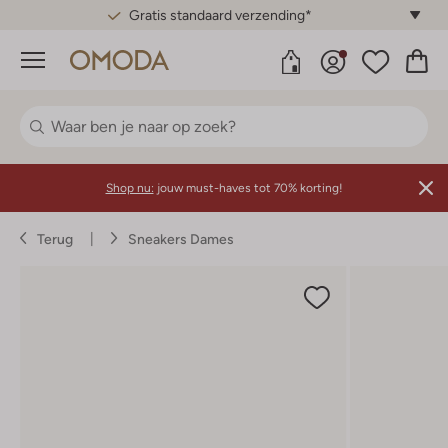
Gratis standaard verzending*
Menu
Shop nu:
jouw must-haves tot 70% korting!
Terug
Sneakers Dames