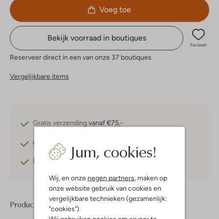
Voeg toe
Bekijk voorraad in boutiques
Favoriet
Reserveer direct in een van onze 37 boutiques
Vergelijkbare items
Gratis verzending
vanaf €75,-
Gratis retourneren
binnen 30 dagen*
Jum, cookies!
Betaal achteraf
met Klarna
Wij, en onze
negen partners
, maken op
onze website gebruik van cookies en
vergelijkbare technieken (gezamenlijk:
Product informatie
"cookies").
Wij gebruiken cookies om ervoor te