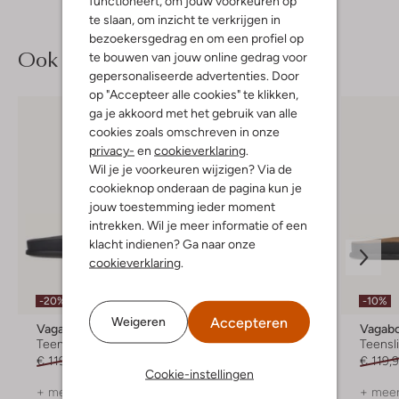
functioneert, om jouw voorkeuren op
te slaan, om inzicht te verkrijgen in
bezoekersgedrag en om een profiel op
Ook iets voor jou?
te bouwen van jouw online gedrag voor
gepersonaliseerde advertenties. Door
op "Accepteer alle cookies" te klikken,
ga je akkoord met het gebruik van alle
cookies zoals omschreven in onze
privacy-
en
cookieverklaring
.
Wil je je voorkeuren wijzigen? Via de
cookieknop onderaan de pagina kun je
jouw toestemming ieder moment
intrekken. Wil je meer informatie of een
klacht indienen? Ga naar onze
cookieverklaring
.
-20%
-30%
-10%
Accepteren
Weigeren
Vagabond Shoemakers
Shabbies
Teenslippers
Badslippers
Teensl
€ 119,99
€ 95,99
€ 129,99
€ 90,99
€ 119,
Cookie-instellingen
+ meer kleuren
+ meer kleuren
+ meer