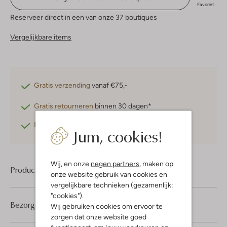
Favoriet
Reserveer direct in een van onze 37 boutiques
Vergelijkbare items
Gratis verzending
vanaf €75,-
Gratis retourneren
binnen 30 dagen*
Betaal achteraf
met Klarna
Jum, cookies!
Wij, en onze
negen partners
, maken op
Product informatie
onze website gebruik van cookies en
vergelijkbare technieken (gezamenlijk:
"cookies").
Bezorgen & retourneren
Wij gebruiken cookies om ervoor te
zorgen dat onze website goed