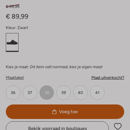
€ 99,99
€ 89,99
Kleur:
Zwart
Kies je maat:
Dit item valt normaal, kies je eigen maat
Maattabel
Maat uitverkocht?
36
37
38
39
40
41
Voeg toe
Bekijk voorraad in boutiques