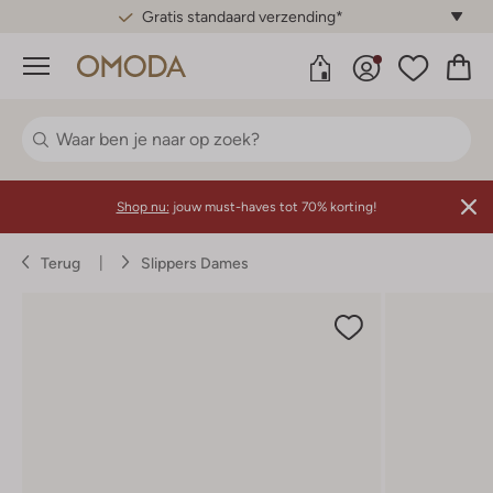
Gratis standaard verzending*
Menu
Shop nu:
jouw must-haves tot 70% korting!
Terug
Slippers Dames