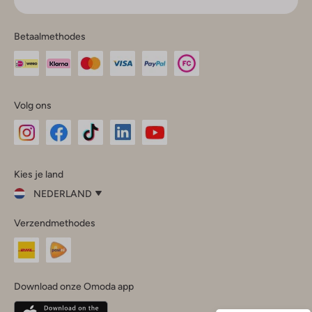
Betaalmethodes
Volg ons
Omoda
Omoda
Omoda
Omoda
Omoda
Kies je land
Instagram
Facebook
TikTok
LinkedIn
YouTube
NEDERLAND
Kies
Verzendmethodes
je
Sluit
land
Nederland
België
(Nederlands)
Download onze Omoda app
Belgique
(Français)