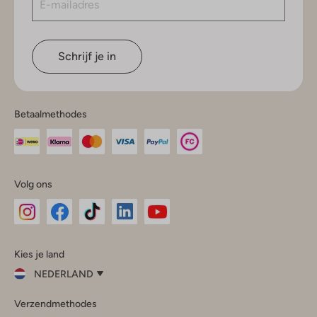
Schrijf je in
Betaalmethodes
Volg ons
Omoda
Omoda
Omoda
Omoda
Omoda
Kies je land
Instagram
Facebook
TikTok
LinkedIn
YouTube
NEDERLAND
Kies
Verzendmethodes
je
Sluit