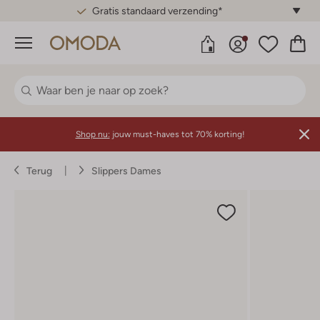
Gratis standaard verzending*
Menu
Shop nu:
jouw must-haves tot 70% korting!
Terug
Slippers Dames