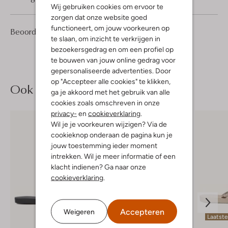
Wij gebruiken cookies om ervoor te
zorgen dat onze website goed
functioneert, om jouw voorkeuren op
2
4
Beoordelingen
(2)
4
/5
te slaan, om inzicht te verkrijgen in
Sterren
bezoekersgedrag en om een profiel op
te bouwen van jouw online gedrag voor
gepersonaliseerde advertenties. Door
op "Accepteer alle cookies" te klikken,
Ook iets voor jou?
ga je akkoord met het gebruik van alle
cookies zoals omschreven in onze
privacy-
en
cookieverklaring
.
Wil je je voorkeuren wijzigen? Via de
cookieknop onderaan de pagina kun je
jouw toestemming ieder moment
intrekken. Wil je meer informatie of een
klacht indienen? Ga naar onze
cookieverklaring
.
Accepteren
Weigeren
Laatst
-10%