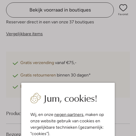
Bekijk voorraad in boutiques
Favoriet
Reserveer direct in een van onze 37 boutiques
Vergelijkbare items
Gratis verzending
vanaf €75,-
Gratis retourneren
binnen 30 dagen*
Betaal achteraf
met Klarna
Jum, cookies!
Product informatie
Wij, en onze
negen partners
, maken op
onze website gebruik van cookies en
vergelijkbare technieken (gezamenlijk:
Bezorgen & retourneren
"cookies").