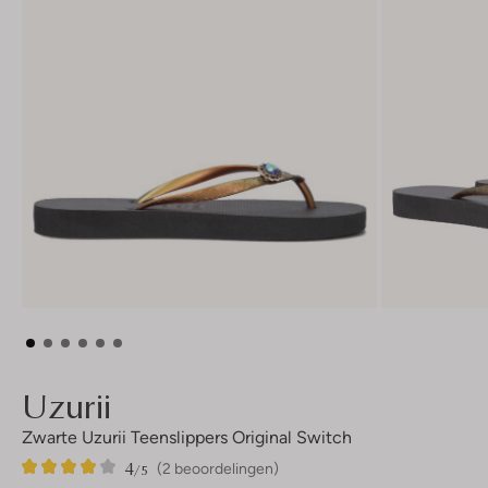
Uzurii
Zwarte Uzurii Teenslippers Original Switch
4
2
4
/5
(2 beoordelingen)