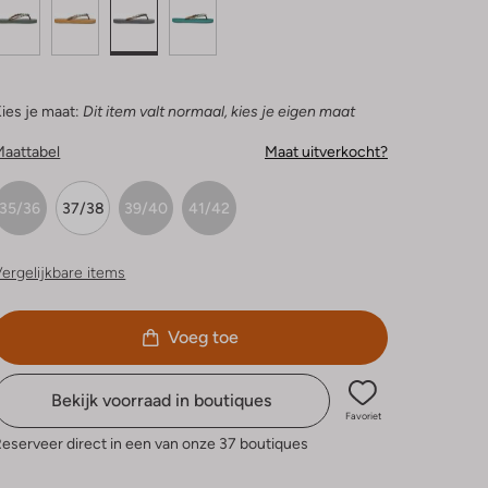
ies je maat:
Dit item valt normaal, kies je eigen maat
Maattabel
Maat uitverkocht?
35/36
37/38
39/40
41/42
ergelijkbare items
Voeg toe
Bekijk voorraad in boutiques
Favoriet
eserveer direct in een van onze 37 boutiques