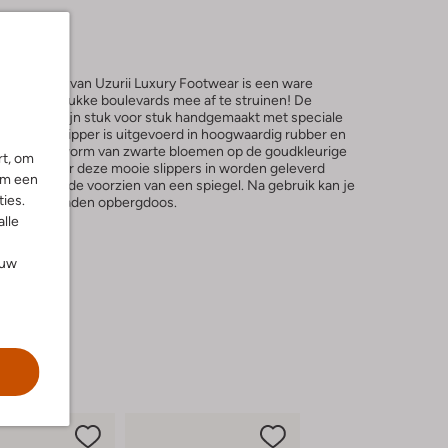
de collectie van Uzurii Luxury Footwear is een ware
andjes en drukke boulevards mee af te struinen! De
odemerk zijn stuk voor stuk handgemaakt met speciale
eze luxe slipper is uitgevoerd in hoogwaardig rubber en
tenen in de vorm van zwarte bloemen op de goudkleurige
rt, om
ndoos waar deze mooie slippers in worden geleverd
om een
e binnenzijde voorzien van een spiegel. Na gebruik kan je
ies.
e-up of sieraden opbergdoos.
alle
ouw