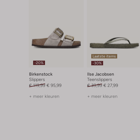
Laatste items
-20%
-30%
Birkenstock
Ilse Jacobsen
Slippers
Teenslippers
€ 119,99
€ 95,99
€ 39,99
€ 27,99
+ meer kleuren
+ meer kleuren