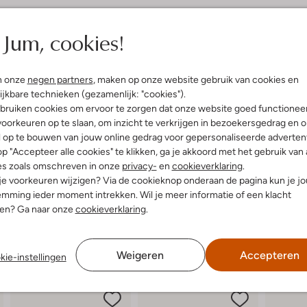
elling & Pasvorm
Omschrijving
Jum, cookies!
r
Deze zilvere BEATRIX slipper uit 
eyecatcher om al die vredige str
uitenkant:
Rubber
n onze
negen partners
, maken op onze website gebruik van cookies en
producten van dit Nederlandse m
innenkant:
Rubber
technieken en grote toewijding. D
ijkbare technieken (gezamenlijk: "cookies").
ol:
Rubber
heeft prachtige groene strass-s
bruiken cookies om ervoor te zorgen dat onze website goed functionee
Ronde Neus
rubberen wreefband. De schoene
oorkeuren op te slaan, om inzicht te verkrijgen in bezoekersgedrag en 
heeft een luxe afwerking en aan z
l op te bouwen van jouw online gedrag voor gepersonaliseerde advertent
'm dus gebruiken als handig mak
p "Accepteer alle cookies" te klikken, ga je akkoord met het gebruik van 
es zoals omschreven in onze
privacy-
en
cookieverklaring
.
 je voorkeuren wijzigen? Via de cookieknop onderaan de pagina kun je j
mming ieder moment intrekken. Wil je meer informatie of een klacht
nen? Ga naar onze
cookieverklaring
.
Weigeren
Accepteren
kie-instellingen