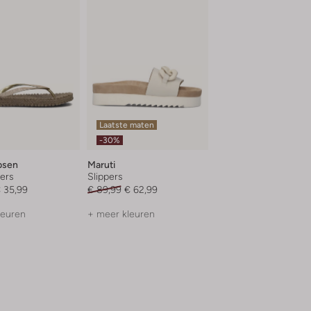
Laatste maten
-30%
bsen
Maruti
ers
Slippers
 35,99
€ 89,99
€ 62,99
leuren
+ meer kleuren