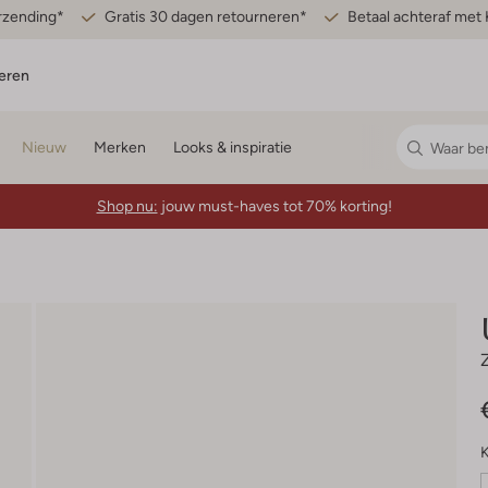
erzending*
Gratis 30 dagen retourneren*
Betaal achteraf met 
eren
Nieuw
Merken
Looks & inspiratie
Shop nu:
jouw must-haves tot 70% korting!
K