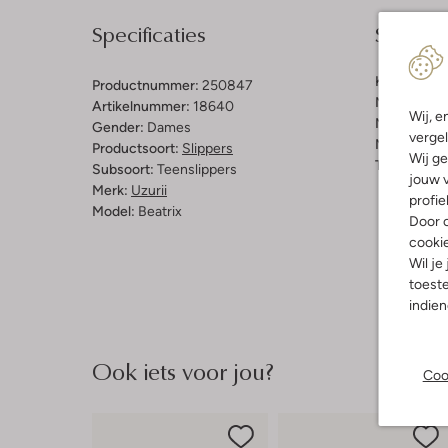
Specificaties
Samenst
Kleur:
Zilve
Productnummer:
250847
Materiaal b
Artikelnummer:
18640
Wij, e
Materiaal b
Gender:
Dames
vergel
Materiaal zo
Productsoort:
Slippers
Wij ge
Type neus:
Subsoort:
Teenslippers
jouw v
Merk:
Uzurii
profie
Model:
Beatrix
Door o
cooki
Wil je
toeste
indie
Ook iets voor jou?
Coo