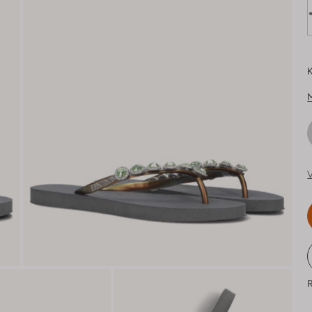
K
V
R