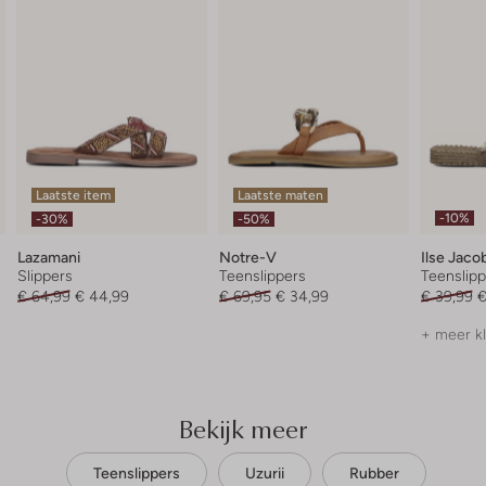
Laatste item
Laatste maten
-10%
-30%
-50%
Lazamani
Notre-V
Ilse Jaco
Slippers
Teenslippers
Teenslipp
€ 64,99
€ 44,99
€ 69,95
€ 34,99
€ 39,99
€
+ meer k
Bekijk meer
Teenslippers
Uzurii
Rubber