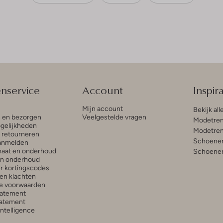
enservice
Account
Inspira
Mijn account
Bekijk all
n en bezorgen
Veelgestelde vragen
Modetren
gelijkheden
Modetren
n retourneren
Schoenen
anmelden
aat en onderhoud
Schoenen
en onderhoud
r kortingscodes
en klachten
e voorwaarden
tatement
atement
 Intelligence