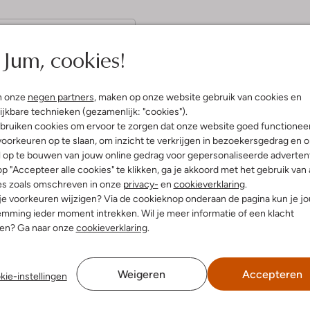
(4)
Jum, cookies!
tember 2023
door E.
en comfortabel zittende
n onze
negen partners
, maken op onze website gebruik van cookies en
ijkbare technieken (gezamenlijk: "cookies").
 de slippers van Uzurii een
bruiken cookies om ervoor te zorgen dat onze website goed functionee
kere zool hebben! De
oorkeuren op te slaan, om inzicht te verkrijgen in bezoekersgedrag en 
 afwerking is een keer wat
qua model dan de reguliere
l op te bouwen van jouw online gedrag voor gepersonaliseerde advertent
.
p "Accepteer alle cookies" te klikken, ga je akkoord met het gebruik van 
es zoals omschreven in onze
privacy-
en
cookieverklaring
.
 je voorkeuren wijzigen? Via de cookieknop onderaan de pagina kun je j
mming ieder moment intrekken. Wil je meer informatie of een klacht
nen? Ga naar onze
cookieverklaring
.
Weigeren
Accepteren
kie-instellingen