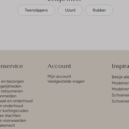
Teenslippers
Uzurii
Rubber
enservice
Account
Inspira
Mijn account
Bekijk all
n en bezorgen
Veelgestelde vragen
Modetren
gelijkheden
Modetren
n retourneren
Schoenen
anmelden
aat en onderhoud
Schoenen
en onderhoud
r kortingscodes
en klachten
e voorwaarden
tatement