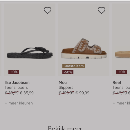
Laatste item
-10%
-10%
-50%
Ilse Jacobsen
Mou
Reef
Teenslippers
Slippers
Teenslipp
€ 39,99
€ 35,99
€ 199,99
€ 99,99
€ 49,99
€
+ meer kleuren
+ meer k
Bekijk meer