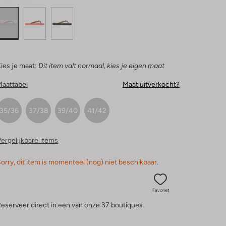
ies je maat:
Dit item valt normaal, kies je eigen maat
Maattabel
Maat uitverkocht?
35/36
37/38
39/40
41/42
ergelijkbare items
orry, dit item is momenteel (nog) niet beschikbaar.
Favoriet
eserveer direct in een van onze 37 boutiques