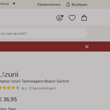
Klarna
Klantenservice
Boutiques
Uzurii
Paarse Uzurii Teenslippers Beach Switch
4
2
4
/5
(2 beoordelingen)
Sterren
€ 36,95
leur:
Paars