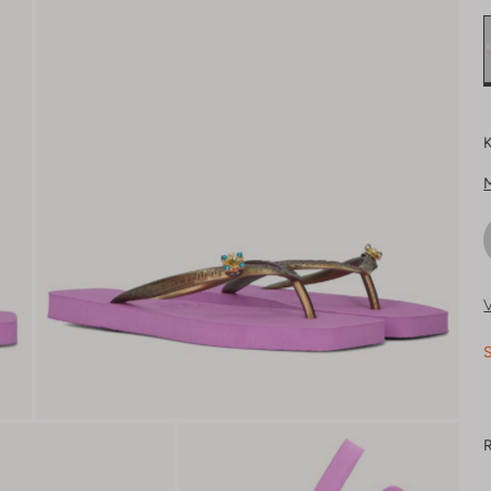
K
V
S
R