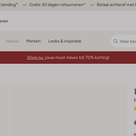
erzending*
Gratis 30 dagen retourneren*
Betaal achteraf met 
eren
Nieuw
Merken
Looks & inspiratie
Shop nu:
jouw must-haves tot 70% korting!
K