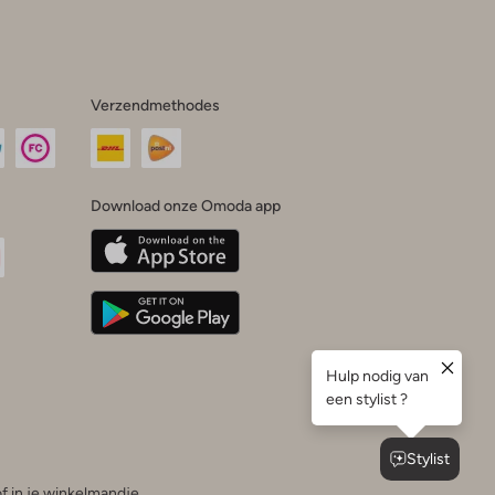
Verzendmethodes
Download onze Omoda app
oda
n
uTube
f in je winkelmandje.