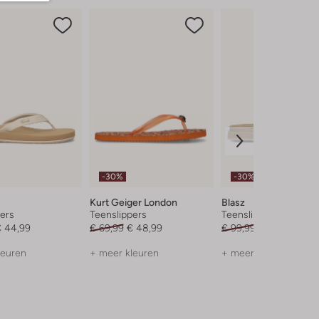
-30%
-30%
Kurt Geiger London
Blasz
ers
Teenslippers
Teenslippers
 44,99
€ 69,99
€ 48,99
€ 99,99
€ 69,99
leuren
+ meer kleuren
+ meer kleuren