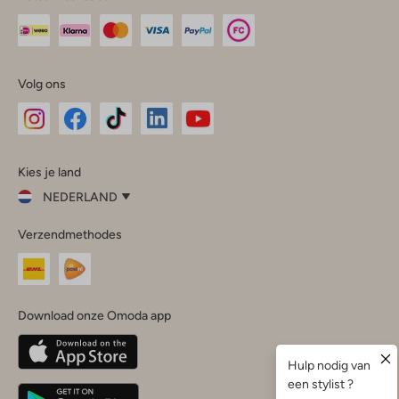
Volg ons
Omoda
Omoda
Omoda
Omoda
Omoda
Kies je land
Instagram
Facebook
TikTok
LinkedIn
YouTube
NEDERLAND
Kies
Verzendmethodes
je
Sluit
land
Nederland
België
(Nederlands)
Download onze Omoda app
Belgique
(Français)
Deutschland