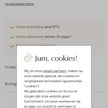
Vergelijkbare items
Gratis verzending
vanaf €75,-
Gratis retourneren
binnen 30 dagen*
Betaal achteraf
met Klarna
Jum, cookies!
Product informatie
Wij, en onze
negen partners
, maken op
onze website gebruik van cookies en
vergelijkbare technieken (gezamenlijk:
Bezorgen & retourneren
"cookies").
Wij gebruiken cookies om ervoor te
zorgen dat onze website goed
functioneert, om jouw voorkeuren op
te slaan, om inzicht te verkrijgen in