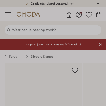
Gratis standaard verzending*
Menu
Shop nu:
jouw must-haves tot 70% korting!
Terug
Slippers Dames