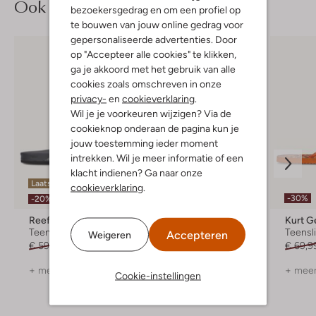
Ook iets voor jou?
bezoekersgedrag en om een profiel op
te bouwen van jouw online gedrag voor
gepersonaliseerde advertenties. Door
op "Accepteer alle cookies" te klikken,
ga je akkoord met het gebruik van alle
cookies zoals omschreven in onze
privacy-
en
cookieverklaring
.
Wil je je voorkeuren wijzigen? Via de
cookieknop onderaan de pagina kun je
jouw toestemming ieder moment
intrekken. Wil je meer informatie of een
klacht indienen? Ga naar onze
Laatste items
cookieverklaring
.
-30%
-30%
-20%
Reef
Blasz
Kurt G
Teenslippers
Teenslippers
Teensl
Accepteren
Weigeren
€ 59,99
€ 47,99
€ 49,99
€ 34,99
€ 69,9
+ meer kleuren
+ meer kleuren
+ meer
Cookie-instellingen