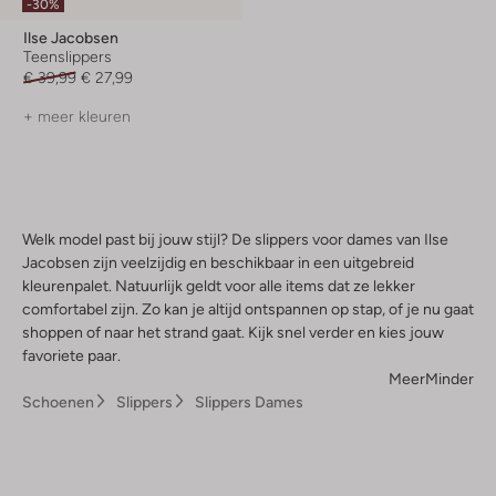
-30%
Ilse Jacobsen
Teenslippers
€ 39,99
€ 27,99
+ meer kleuren
Welk model past bij jouw stijl? De slippers voor dames van Ilse
Jacobsen zijn veelzijdig en beschikbaar in een uitgebreid
kleurenpalet. Natuurlijk geldt voor alle items dat ze lekker
comfortabel zijn. Zo kan je altijd ontspannen op stap, of je nu gaat
shoppen of naar het strand gaat. Kijk snel verder en kies jouw
favoriete paar.
Meer
Minder
Schoenen
Slippers
Slippers Dames