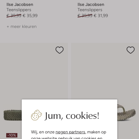
Ilse Jacobsen
Ilse Jacobsen
Teenslippers
Teenslippers
€ 39,99
€ 35,99
€ 39,99
€ 31,99
+ meer kleuren
Jum, cookies!
Laatste maten
Wij, en onze
negen partners
, maken op
-10%
-10%
onze website gebruik van cookies en