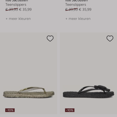
Teenslippers
Teenslippers
€ 39,99
€ 35,99
€ 39,99
€ 35,99
+ meer kleuren
+ meer kleuren
-10%
-10%