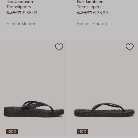
Ilse Jacobsen
Ilse Jacobsen
Teenslippers
Teenslippers
€ 39,99
€ 35,99
€ 39,99
€ 35,99
+ meer kleuren
+ meer kleuren
-20%
-10%