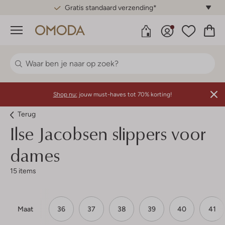
Gratis standaard verzending*
Menu
Shop nu:
jouw must-haves tot 70% korting!
Terug
Ilse Jacobsen slippers voor
dames
15 items
Maat
36
37
38
39
40
41