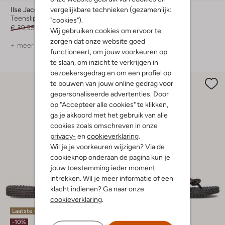
vergelijkbare technieken (gezamenlijk:
Ilse Jacobsen
Ilse Jacobsen
Teenslippers
Teenslippers
"cookies").
€ 39,95
€ 35,99
€ 39,99
€ 35,99
Wij gebruiken cookies om ervoor te
zorgen dat onze website goed
+ meer kleuren
+ meer kleuren
functioneert, om jouw voorkeuren op
te slaan, om inzicht te verkrijgen in
bezoekersgedrag en om een profiel op
te bouwen van jouw online gedrag voor
gepersonaliseerde advertenties. Door
op "Accepteer alle cookies" te klikken,
ga je akkoord met het gebruik van alle
cookies zoals omschreven in onze
privacy-
en
cookieverklaring
.
Wil je je voorkeuren wijzigen? Via de
cookieknop onderaan de pagina kun je
jouw toestemming ieder moment
intrekken. Wil je meer informatie of een
klacht indienen? Ga naar onze
cookieverklaring
.
Laatste items
Laatste item
-10%
-20%