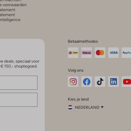
e voorwaarden
tatement
atement
 Intelligence
Betaalmethodes
e deals, speciaal voor
p € 150,- shoptegoed.
Volg ons
Omoda
Omoda
Omoda
Omoda
Om
Kies je land
Instagram
Facebook
TikTok
LinkedI
Yo
NEDERLAND
Kies
je
Sluit
land