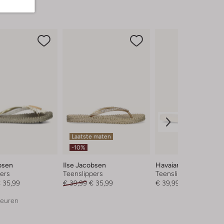
Laatste maten
-10%
bsen
Ilse Jacobsen
Havaianas
ers
Teenslippers
Teenslippers
 35,99
€ 39,99
€ 35,99
€ 39,99
leuren