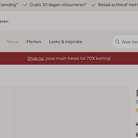
erzending*
Gratis 30 dagen retourneren*
Betaal achteraf met 
eren
Nieuw
Merken
Looks & inspiratie
Shop nu:
jouw must-haves tot 70% korting!