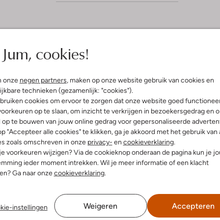
5
Jum, cookies!
(5)
(5)
S
tember 2024
door
18 juli 2024
door Danja
rijn
t
Heerlijke slippers
n onze
negen partners
, maken op onze website gebruik van cookies en
e
ijkbare technieken (gezamenlijk: "cookies").
Voetbad zit heerlijk en lekker shin
aan je voetjes!
r
oie chique slipper en loopt
bruiken cookies om ervoor te zorgen dat onze website goed functionee
! Echte aanrader!
oorkeuren op te slaan, om inzicht te verkrijgen in bezoekersgedrag en 
r
l op te bouwen van jouw online gedrag voor gepersonaliseerde advertent
e
p "Accepteer alle cookies" te klikken, ga je akkoord met het gebruik van 
n
es zoals omschreven in onze
privacy-
en
cookieverklaring
.
 je voorkeuren wijzigen? Via de cookieknop onderaan de pagina kun je j
mming ieder moment intrekken. Wil je meer informatie of een klacht
nen? Ga naar onze
cookieverklaring
.
Weigeren
Accepteren
kie-instellingen