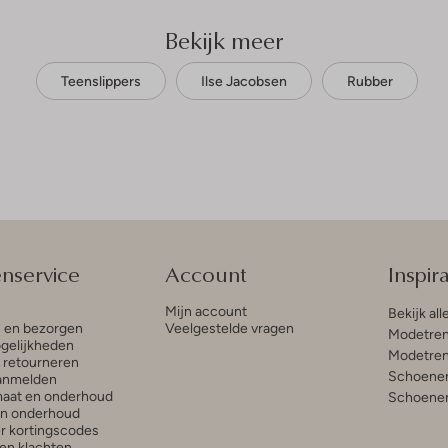
Bekijk meer
Teenslippers
Ilse Jacobsen
Rubber
enservice
Account
Inspira
Mijn account
Bekijk all
n en bezorgen
Veelgestelde vragen
Modetren
gelijkheden
Modetren
n retourneren
Schoenen
anmelden
aat en onderhoud
Schoenen
en onderhoud
r kortingscodes
en klachten