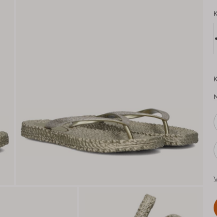
K
K
V