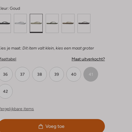
leur:
Goud
ies je maat:
Dit item valt klein, kies een maat groter
Maattabel
Maat uitverkocht?
36
37
38
39
40
41
42
ergelijkbare items
Voeg toe