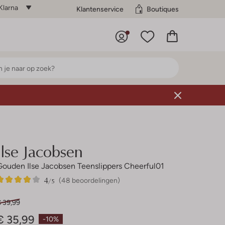
Klarna
Klantenservice
Boutiques
Ilse Jacobsen
Gouden Ilse Jacobsen Teenslippers Cheerful01
4
48
4
/5
(48 beoordelingen)
Sterren
€ 39,99
€ 35,99
-10%