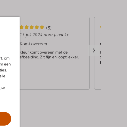
5
5
(5)
S
S
13 juli 2024
door Janneke
17 septembe
t
t
Komt overeen
Gouden Teens
e
e
y
Kleur komt overeen met de
Hele fijne teen
afbeelding. Zit fijn en loopt lekker.
zitten lekker a
r
r
rt, om
prima
om een
r
r
ies.
e
e
alle
n
n
ouw