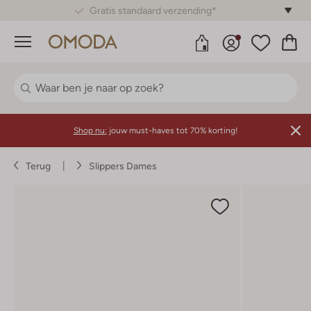
Gratis standaard verzending*
Menu
Shop nu:
jouw must-haves tot 70% korting!
Terug
Slippers Dames