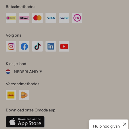
Betaalmethodes
Volg ons
Omoda
Omoda
Omoda
Omoda
Omoda
Kies je land
Instagram
Facebook
TikTok
LinkedIn
YouTube
NEDERLAND
Kies
Verzendmethodes
je
Sluit
land
Nederland
België
(Nederlands)
Download onze Omoda app
Belgique
(Français)
Deutschland