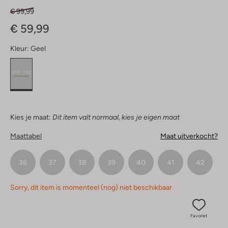
€ 99,99
€ 59,99
Kleur:
Geel
Kies je maat:
Dit item valt normaal, kies je eigen maat
Maattabel
Maat uitverkocht?
36
37
38
39
40
41
42
Sorry, dit item is momenteel (nog) niet beschikbaar.
Favoriet