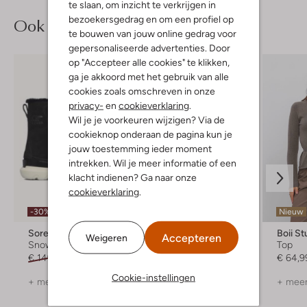
te slaan, om inzicht te verkrijgen in
bezoekersgedrag en om een profiel op
Ook iets voor jou?
te bouwen van jouw online gedrag voor
gepersonaliseerde advertenties. Door
op "Accepteer alle cookies" te klikken,
ga je akkoord met het gebruik van alle
cookies zoals omschreven in onze
privacy-
en
cookieverklaring
.
Wil je je voorkeuren wijzigen? Via de
cookieknop onderaan de pagina kun je
jouw toestemming ieder moment
intrekken. Wil je meer informatie of een
klacht indienen? Ga naar onze
cookieverklaring
.
Laatste items
-30%
Nieuw
-60%
Sorel
Nik & Nik
Boii St
Accepteren
Weigeren
Snowboots
Jack
Top
€ 149,95
€ 104,99
€ 144,99
€ 57,99
€ 64,9
Cookie-instellingen
+ meer kleuren
+ meer