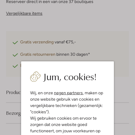
Reserveer direct in een van onze 37 boutiques
Vergelijkbare items
Gratis verzending
vanaf €75,-
Gratis retourneren
binnen 30 dagen*
Betaal achteraf
met Klarna
Jum, cookies!
Product informatie
Wij, en onze
negen partners
, maken op
onze website gebruik van cookies en
vergelijkbare technieken (gezamenlijk:
"cookies").
Bezorgen & retourneren
Wij gebruiken cookies om ervoor te
zorgen dat onze website goed
functioneert, om jouw voorkeuren op