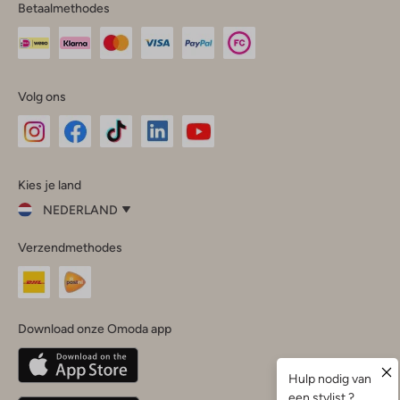
Betaalmethodes
Volg ons
Omoda
Omoda
Omoda
Omoda
Omoda
Kies je land
Instagram
Facebook
TikTok
LinkedIn
YouTube
NEDERLAND
Kies
Verzendmethodes
je
Sluit
land
Nederland
België
(Nederlands)
Download onze Omoda app
Belgique
(Français)
Deutschland