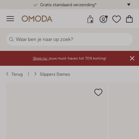
Gratis standaard verzending*
Menu
Shop nu:
jouw must-haves tot 70% korting!
Terug
Slippers Dames