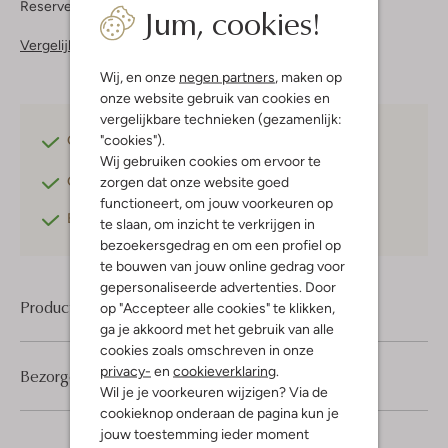
Reserveer direct in een van onze 37 boutiques
Jum, cookies!
Vergelijkbare items
Wij, en onze
negen partners
, maken op
onze website gebruik van cookies en
vergelijkbare technieken (gezamenlijk:
"cookies").
Gratis verzending
vanaf €75,-
Wij gebruiken cookies om ervoor te
Gratis retourneren
binnen 30 dagen*
zorgen dat onze website goed
functioneert, om jouw voorkeuren op
Betaal achteraf
met Klarna
te slaan, om inzicht te verkrijgen in
bezoekersgedrag en om een profiel op
te bouwen van jouw online gedrag voor
gepersonaliseerde advertenties. Door
Product informatie
op "Accepteer alle cookies" te klikken,
ga je akkoord met het gebruik van alle
cookies zoals omschreven in onze
privacy-
en
cookieverklaring
.
Bezorgen & retourneren
Wil je je voorkeuren wijzigen? Via de
cookieknop onderaan de pagina kun je
jouw toestemming ieder moment