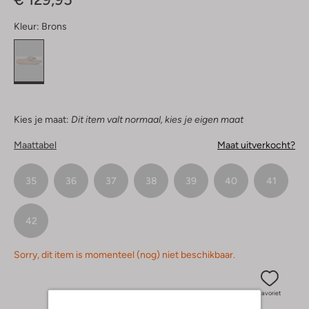
Kleur:
Brons
Kies je maat:
Dit item valt normaal, kies je eigen maat
Maattabel
Maat uitverkocht?
35
36
37
38
39
40
41
42
Sorry, dit item is momenteel (nog) niet beschikbaar.
Favoriet