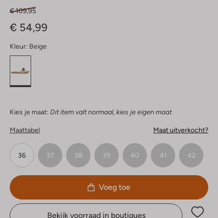
€ 109,95
€ 54,99
Kleur:
Beige
Kies je maat:
Dit item valt normaal, kies je eigen maat
Maattabel
Maat uitverkocht?
36
37
38
39
40
41
42
Voeg toe
Bekijk voorraad in boutiques