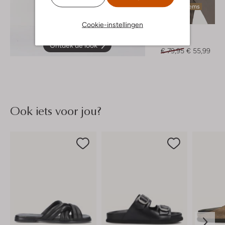
Laatste items
-30%
Cookie-instellingen
Knit-Ted
Top
Ontdek de look
€ 79,95
€ 55,99
Ook iets voor jou?