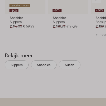
Laatste maten
-30%
-50%
-50%
Shabbies
Shabbies
Shabbi
Slippers
Slippers
Badsli
€ 119,95
€ 59,99
€ 139,99
€ 97,99
€ 129,
+ meer
Bekijk meer
Slippers
Shabbies
Suède