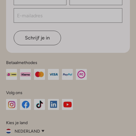
Schrijf je in
Betaalmethodes
Volg ons
Omoda
Omoda
Omoda
Omoda
Omoda
Kies je land
Instagram
Facebook
TikTok
LinkedIn
YouTube
NEDERLAND