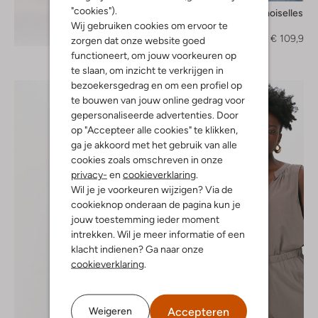
"cookies").
Mes Demoiselles
Blouse
Wij gebruiken cookies om ervoor te
Ontdek de look
€ 275,00
€ 109,99
zorgen dat onze website goed
functioneert, om jouw voorkeuren op
te slaan, om inzicht te verkrijgen in
bezoekersgedrag en om een profiel op
te bouwen van jouw online gedrag voor
gepersonaliseerde advertenties. Door
op "Accepteer alle cookies" te klikken,
ga je akkoord met het gebruik van alle
cookies zoals omschreven in onze
privacy-
en
cookieverklaring
.
Wil je je voorkeuren wijzigen? Via de
cookieknop onderaan de pagina kun je
jouw toestemming ieder moment
intrekken. Wil je meer informatie of een
klacht indienen? Ga naar onze
cookieverklaring
.
Accepteren
Weigeren