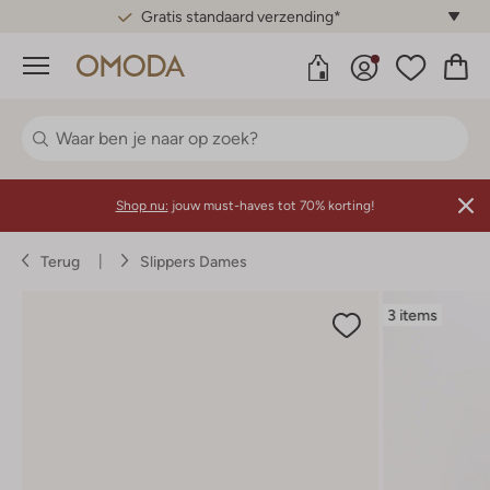
Gratis standaard verzending*
Menu
Shop nu:
jouw must-haves tot 70% korting!
Terug
Slippers Dames
3 items