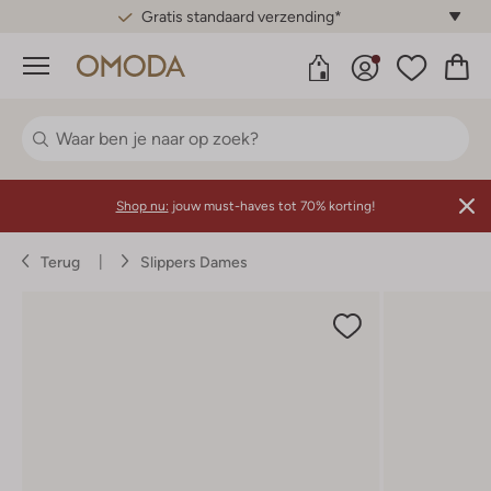
Gratis standaard verzending*
Menu
Shop nu:
jouw must-haves tot 70% korting!
Terug
Slippers Dames