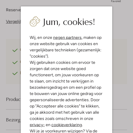
Favoriet
Reserveer direct in een van onze 37 boutiques
Jum, cookies!
Vergelijkbare items
Wij, en onze
negen partners
, maken op
onze website gebruik van cookies en
Gratis verzending
vanaf €75,-
vergelijkbare technieken (gezamenlijk:
"cookies").
Gratis retourneren
binnen 30 dagen*
Wij gebruiken cookies om ervoor te
zorgen dat onze website goed
Betaal achteraf
met Klarna
functioneert, om jouw voorkeuren op
te slaan, om inzicht te verkrijgen in
bezoekersgedrag en om een profiel op
te bouwen van jouw online gedrag voor
Product informatie
gepersonaliseerde advertenties. Door
op "Accepteer alle cookies" te klikken,
ga je akkoord met het gebruik van alle
cookies zoals omschreven in onze
Bezorgen & retourneren
privacy-
en
cookieverklaring
.
Wil je je voorkeuren wijzigen? Via de