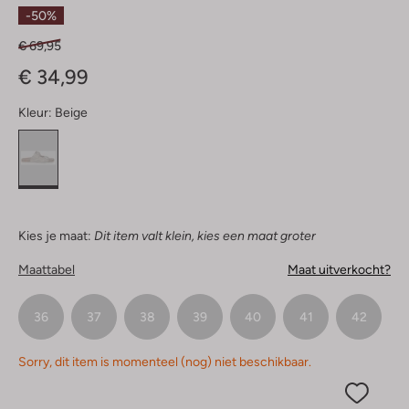
Sterren
-50%
€ 69,95
€ 34,99
Kleur:
Beige
Kies je maat:
Dit item valt klein, kies een maat groter
Maattabel
Maat uitverkocht?
36
37
38
39
40
41
42
Sorry, dit item is momenteel (nog) niet beschikbaar.