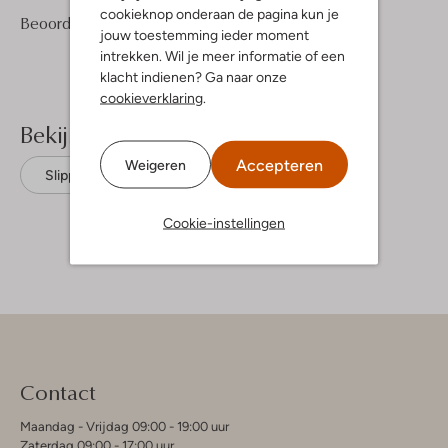
cookieknop onderaan de pagina kun je
3
4
Beoordelingen
(3)
4
/5
jouw toestemming ieder moment
Sterren
intrekken. Wil je meer informatie of een
klacht indienen? Ga naar onze
cookieverklaring
.
Bekijk meer
Accepteren
Weigeren
Slippers
Maruti
Ponyhair
Cookie-instellingen
Contact
Maandag - Vrijdag 09:00 - 19:00 uur
Zaterdag 09:00 - 17:00 uur