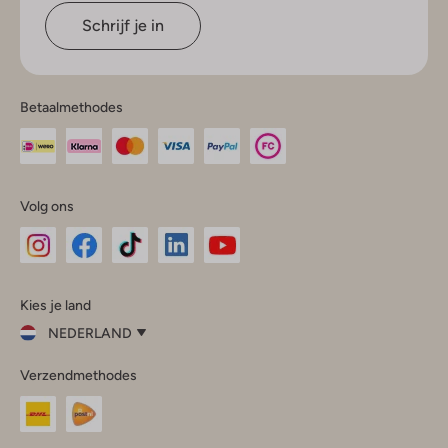
Schrijf je in
Betaalmethodes
Volg ons
Omoda
Omoda
Omoda
Omoda
Omoda
Kies je land
Instagram
Facebook
TikTok
LinkedIn
YouTube
NEDERLAND
Kies
Verzendmethodes
je
Sluit
land
Nederland