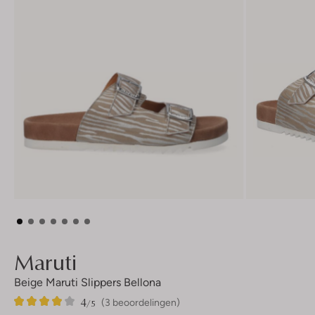
Maruti
Beige Maruti Slippers Bellona
4
3
4
/5
(3 beoordelingen)