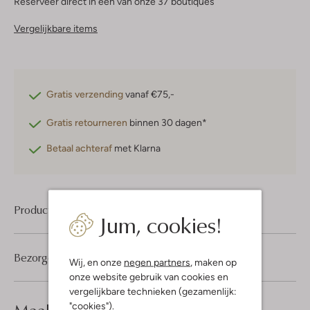
Reserveer direct in een van onze 37 boutiques
Vergelijkbare items
Gratis verzending
vanaf €75,-
Gratis retourneren
binnen 30 dagen*
Betaal achteraf
met Klarna
Product informatie
Jum, cookies!
Bezorgen & retourneren
Wij, en onze
negen partners
, maken op
onze website gebruik van cookies en
vergelijkbare technieken (gezamenlijk:
look compleet
"cookies").