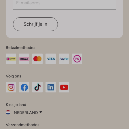
Schrijf je in
Betaalmethodes
Volg ons
Omoda
Omoda
Omoda
Omoda
Omoda
Kies je land
Instagram
Facebook
TikTok
LinkedIn
YouTube
NEDERLAND
Kies
Verzendmethodes
je
Sluit