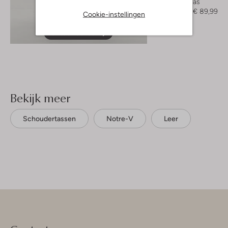
Faux fur jas
€ 149,95
€ 89,99
Cookie-instellingen
Ontdek de look
Bekijk meer
Schoudertassen
Notre-V
Leer