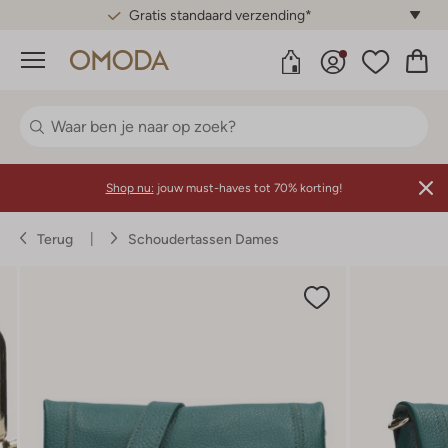
Gratis standaard verzending*
Menu
Shop nu:
jouw must-haves tot 70% korting!
Terug
Schoudertassen Dames