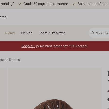
erzending*
Gratis 30 dagen retourneren*
Betaal achteraf met 
eren
Nieuw
Merken
Looks & inspiratie
Shop nu:
jouw must-haves tot 70% korting!
assen Dames
€