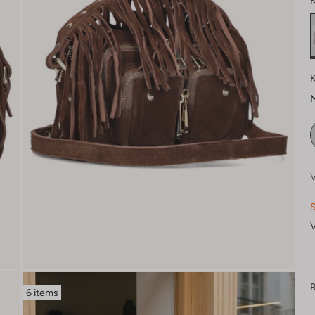
K
K
M
V
S
V
R
6 items