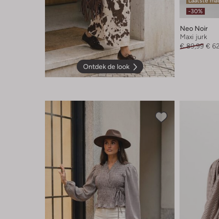
Laatste ma
-30%
Neo Noir
Maxi jurk
€ 89,99
€ 6
Ontdek de look