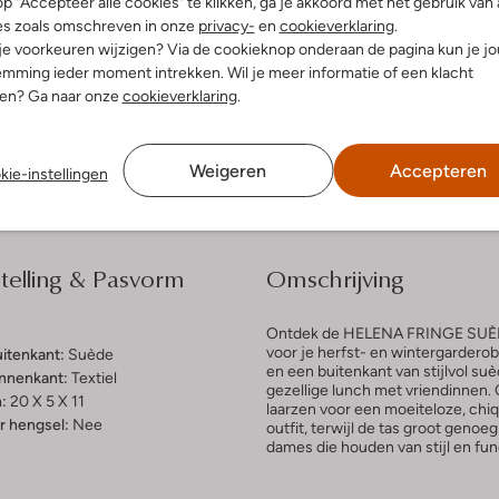
p "Accepteer alle cookies" te klikken, ga je akkoord met het gebruik van 
es zoals omschreven in onze
privacy-
en
cookieverklaring
.
 je voorkeuren wijzigen? Via de cookieknop onderaan de pagina kun je j
dek de look
Ontdek de look
mming ieder moment intrekken. Wil je meer informatie of een klacht
nen? Ga naar onze
cookieverklaring
.
Bezorgen & retourneren
Weigeren
Accepteren
kie-instellingen
elling & Pasvorm
Omschrijving
Ontdek de HELENA FRINGE SUÈDE
voor je herfst- en wintergarderob
uitenkant:
Suède
en een buitenkant van stijlvol suè
innenkant:
Textiel
gezellige lunch met vriendinnen.
:
20 X 5 X 11
laarzen voor een moeiteloze, chiq
 hengsel:
Nee
outfit, terwijl de tas groot geno
dames die houden van stijl en func