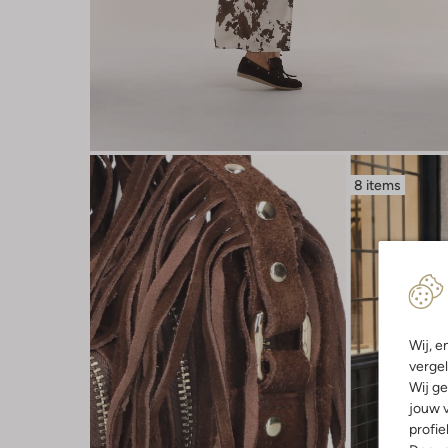
8 items
Wij, e
vergel
Wij ge
jouw v
profie