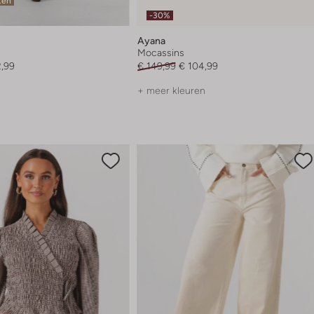
ten
-30%
Ayana
Mocassins
2,99
€ 149,99
€ 104,99
+ meer kleuren