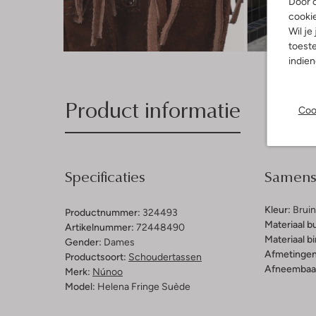
Door o
cooki
Wil je
Ont
toeste
indie
Product informatie
Coo
Specificaties
Samenst
Kleur:
Bruin
Productnummer:
324493
Materiaal b
Artikelnummer:
72448490
Materiaal b
Gender:
Dames
Afmetingen
Productsoort:
Schoudertassen
Afneembaar
Merk:
Núnoo
Model:
Helena Fringe Suède