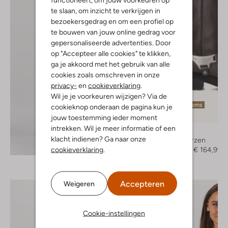
te slaan, om inzicht te verkrijgen in
bezoekersgedrag en om een profiel op
te bouwen van jouw online gedrag voor
gepersonaliseerde advertenties. Door
op "Accepteer alle cookies" te klikken,
ga je akkoord met het gebruik van alle
cookies zoals omschreven in onze
privacy-
en
cookieverklaring
.
Wil je je voorkeuren wijzigen? Via de
Laatste items
cookieknop onderaan de pagina kun je
-50%
jouw toestemming ieder moment
intrekken. Wil je meer informatie of een
Nubikk
klacht indienen? Ga naar onze
Hoge laarzen
Ontdek de look
cookieverklaring
.
€ 329,95
€ 164,99
Accepteren
Weigeren
Cookie-instellingen