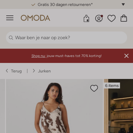
Gratis 30 dagen retourneren*
Menu
Shop nu:
jouw must-haves tot 70% korting!
Terug
Jurken
6 items