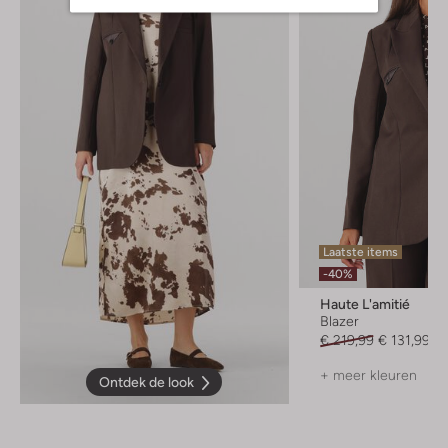
Laatste items
-40%
Haute L'amitié
Blazer
€ 219,99
€ 131,99
+ meer kleuren
Ontdek de look