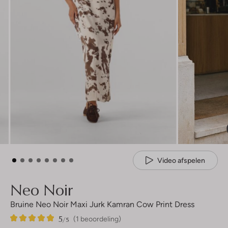
Video afspelen
Neo Noir
Bruine Neo Noir Maxi Jurk Kamran Cow Print Dress
5
1
5
/5
(1 beoordeling)