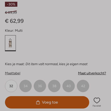
Sterren
-30%
€ 89,99
€ 62,99
Kleur:
Multi
Kies je maat:
Dit item valt normaal, kies je eigen maat
Maattabel
Maat uitverkocht?
32
34
36
38
40
42
Voeg toe
Favoriet