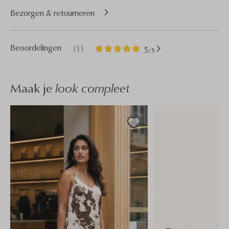
Bezorgen & retourneren
1
5
Beoordelingen
(1)
5
/5
Sterren
Maak je
look compleet