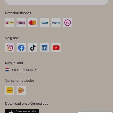
Betaalmethodes
Volg ons
Omoda
Omoda
Omoda
Omoda
Omoda
Kies je land
Instagram
Facebook
TikTok
LinkedIn
YouTube
NEDERLAND
Kies
Verzendmethodes
je
Sluit
land
Nederland
België
(Nederlands)
Download onze Omoda app
Belgique
(Français)