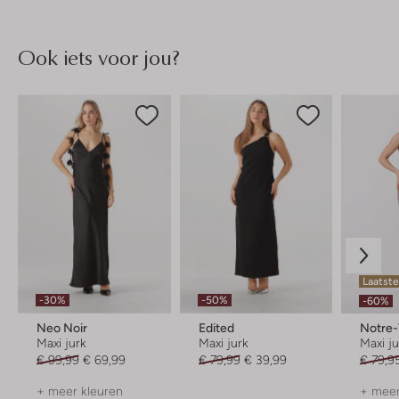
Ook iets voor jou?
Laatst
-30%
-50%
-60%
Neo Noir
Edited
Notre
Maxi jurk
Maxi jurk
Maxi j
€ 99,99
€ 69,99
€ 79,99
€ 39,99
€ 79,9
+ meer kleuren
+ meer