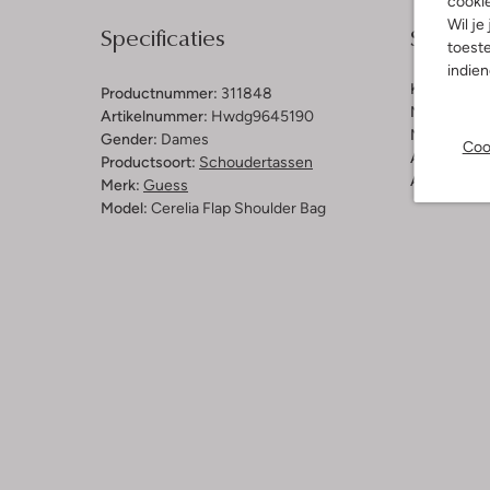
cooki
Wil je
Specificaties
Samenst
toeste
indie
Kleur:
Blau
Productnummer:
311848
Materiaal b
Artikelnummer:
Hwdg9645190
Materiaal b
Gender:
Dames
Coo
Afmetingen
Productsoort:
Schoudertassen
Afneembaar
Merk:
Guess
Model:
Cerelia Flap Shoulder Bag