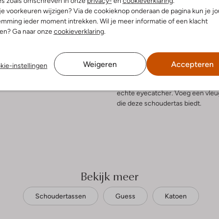
es zoals omschreven in onze
privacy-
en
cookieverklaring
.
 je voorkeuren wijzigen? Via de cookieknop onderaan de pagina kun je j
elling & Pasvorm
Omschrijving
mming ieder moment intrekken. Wil je meer informatie of een klacht
nen? Ga naar onze
cookieverklaring
.
w
Ontdek de elegante CERELIA FLA
uitenkant:
Katoen
schoudertas van GUESS is de perfe
innenkant:
Katoen
waarderen. Draag 'm tijdens een 
Weigeren
Accepteren
kie-instellingen
:
22 X 5 X 11 Cm
combineert moeiteloos met een ca
 hengsel:
Ja
bij een chique jurk. De verfijnde
echte eyecatcher. Voeg een vleugj
die deze schoudertas biedt.
Bekijk meer
Schoudertassen
Guess
Katoen