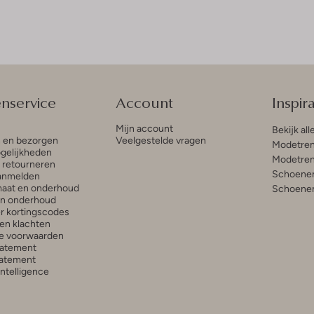
enservice
Account
Inspira
Mijn account
Bekijk all
n en bezorgen
Veelgestelde vragen
Modetren
gelijkheden
Modetren
n retourneren
Schoenen
anmelden
aat en onderhoud
Schoenen
en onderhoud
r kortingscodes
en klachten
e voorwaarden
tatement
atement
 Intelligence