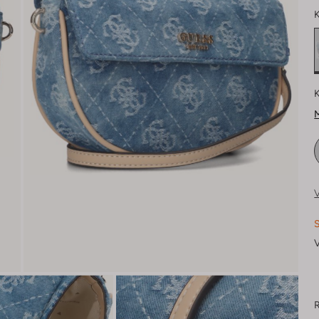
K
K
M
V
S
V
R