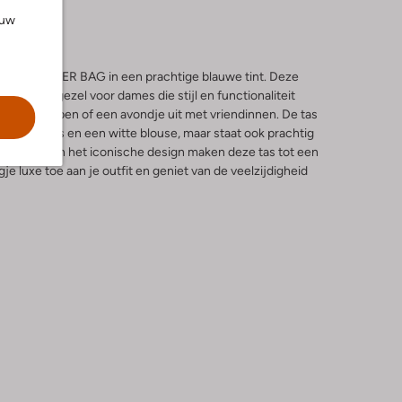
ouw
P SHOULDER BAG in een prachtige blauwe tint. Deze
cte metgezel voor dames die stijl en functionaliteit
dagje shoppen of een avondje uit met vriendinnen. De tas
sual jeans en een witte blouse, maar staat ook prachtig
 afwerking en het iconische design maken deze tas tot een
e luxe toe aan je outfit en geniet van de veelzijdigheid