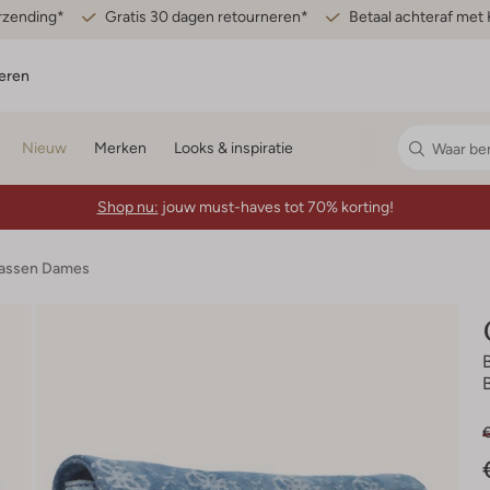
erzending*
Gratis 30 dagen retourneren*
Betaal achteraf met 
eren
Nieuw
Merken
Looks & inspiratie
Shop nu:
jouw must-haves tot 70% korting!
assen Dames