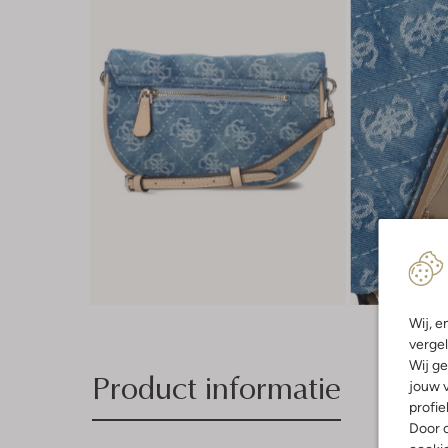
Wij, e
vergel
Wij ge
Product informatie
jouw v
profie
Door o