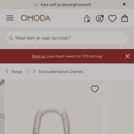
Kies zelf je bezorgmoment
Menu
Shop nu:
jouw must-haves tot 70% korting!
Terug
Schoudertassen Dames