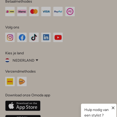
Betaalmethodes
Volg ons
Omoda
Omoda
Omoda
Omoda
Omoda
Kies je land
Instagram
Facebook
TikTok
LinkedIn
YouTube
NEDERLAND
Kies
Verzendmethodes
je
Sluit
land
Nederland
België
(Nederlands)
Download onze Omoda app
Belgique
(Français)
Deutschland