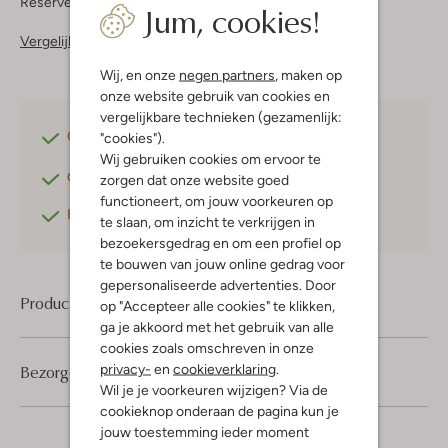
Reserveer direct in een van onze 37 boutiques
Jum, cookies!
Vergelijkbare items
Wij, en onze
negen partners
, maken op
onze website gebruik van cookies en
vergelijkbare technieken (gezamenlijk:
Gratis verzending
vanaf €75,-
"cookies").
Wij gebruiken cookies om ervoor te
Gratis retourneren
binnen 30 dagen*
zorgen dat onze website goed
functioneert, om jouw voorkeuren op
Betaal achteraf
met Klarna
te slaan, om inzicht te verkrijgen in
bezoekersgedrag en om een profiel op
te bouwen van jouw online gedrag voor
gepersonaliseerde advertenties. Door
Product informatie
op "Accepteer alle cookies" te klikken,
ga je akkoord met het gebruik van alle
cookies zoals omschreven in onze
privacy-
en
cookieverklaring
.
Bezorgen & retourneren
Wil je je voorkeuren wijzigen? Via de
cookieknop onderaan de pagina kun je
jouw toestemming ieder moment