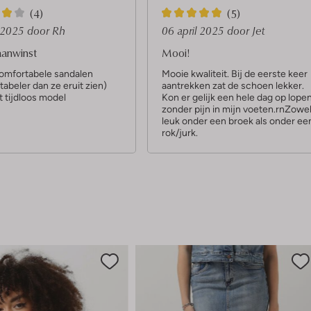
5
(4)
(5)
S
i 2025
door Rh
06 april 2025
door Jet
t
aanwinst
Mooi!
e
omfortabele sandalen
Mooie kwaliteit. Bij de eerste keer
abeler dan ze eruit zien)
aantrekken zat de schoen lekker.
r
 tijdloos model
Kon er gelijk een hele dag op lope
r
zonder pijn in mijn voeten.rnZowe
leuk onder een broek als onder ee
e
rok/jurk.
n