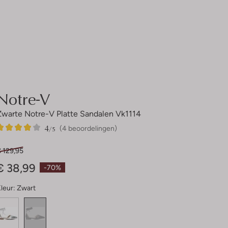
Notre-V
Zwarte Notre-V Platte Sandalen Vk1114
4
4
4
/5
(4 beoordelingen)
Sterren
 129,95
€ 38,99
-70%
leur:
Zwart