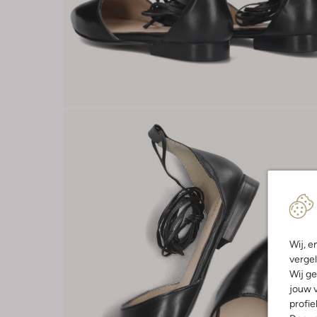
Wij, e
vergel
Wij ge
jouw v
profie