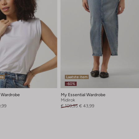
ems
Laatste item
-60%
l Wardrobe
My Essential Wardrobe
Midirok
9,99
€ 109,95
€ 43,99