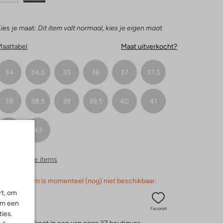
ies je maat:
Dit item valt normaal, kies je eigen maat
Maattabel
Maat uitverkocht?
34
34,5
35
36
37
37,5
38
38,5
39
39,5
40
41
42
43
ergelijkbare items
orry, dit item is momenteel (nog) niet beschikbaar.
rt, om
om een
Favoriet
ies.