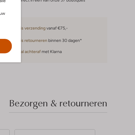
eserveer direct in een van onze 37 boutiques
alle
ouw
Gratis verzending
vanaf €75,-
Gratis retourneren
binnen 30 dagen*
Betaal achteraf
met Klarna
Bezorgen & retourneren