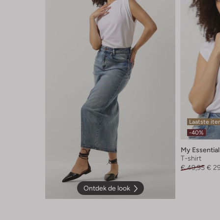
Laatste it
-40%
My Essentia
T-shirt
€ 49,95
€ 2
Ontdek de look