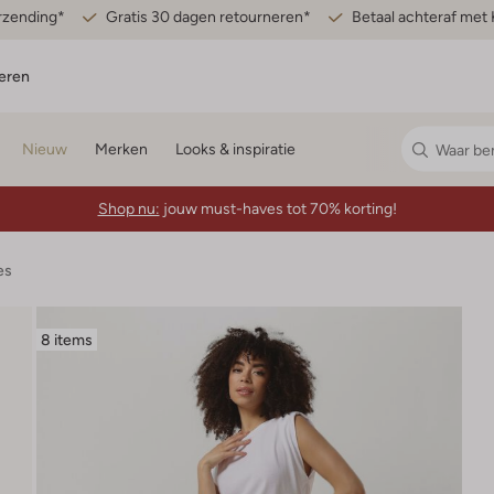
erzending*
Gratis 30 dagen retourneren*
Betaal achteraf met 
eren
Nieuw
Merken
Looks & inspiratie
Shop nu:
jouw must-haves tot 70% korting!
es
8 items