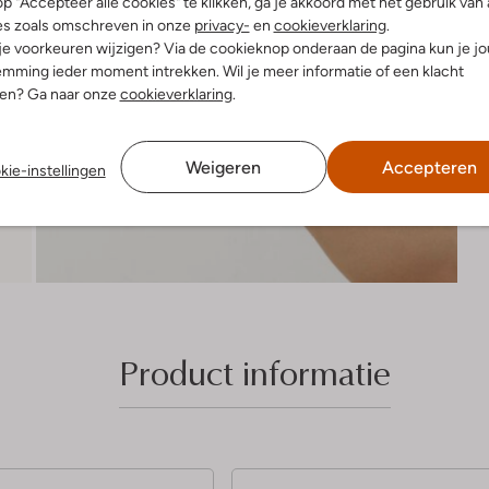
R
p "Accepteer alle cookies" te klikken, ga je akkoord met het gebruik van 
es zoals omschreven in onze
privacy-
en
cookieverklaring
.
 je voorkeuren wijzigen? Via de cookieknop onderaan de pagina kun je j
mming ieder moment intrekken. Wil je meer informatie of een klacht
nen? Ga naar onze
cookieverklaring
.
Weigeren
Accepteren
kie-instellingen
Product informatie