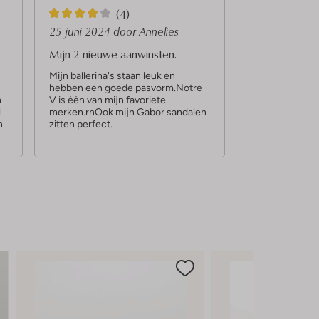
4
(4)
S
25 juni 2024
door Annelies
t
Mijn 2 nieuwe aanwinsten.
e
Mijn ballerina's staan leuk en
hebben een goede pasvorm.Notre
r
n
V is ėėn van mijn favoriete
r
l
merken.rnOok mijn Gabor sandalen
n
zitten perfect.
e
n