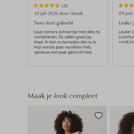
5
4
(5)
S
S
10 juli 2026
door Anouk
09 jun
t
t
Twee keer gekocht
Leuke 
e
e
Leuk zomers schoentje met alles te
Leuke c
combineren. Ze vallen goed op
(comfort
r
r
maat. Ik ben zo tevreden dat nu ik
rnrnEcht
r
r
mijn eerste paar versleten heb,
opnieuw een paar gekocht heb.
e
e
n
n
Maak je
look compleet