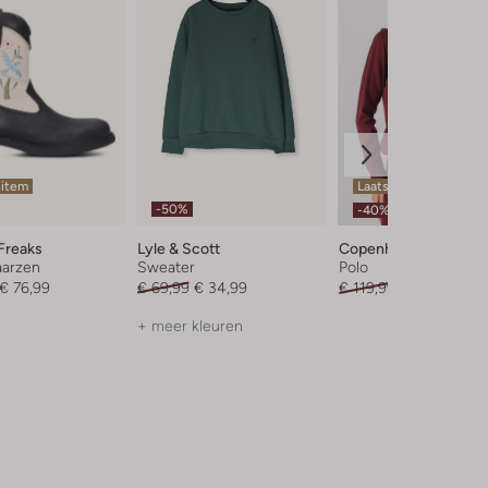
 item
Laatste maten
-50%
-40%
Freaks
Lyle & Scott
Copenhagen Muse
arzen
Sweater
Polo
€ 76,99
€ 69,99
€ 34,99
€ 119,99
€ 71,99
+ meer kleuren