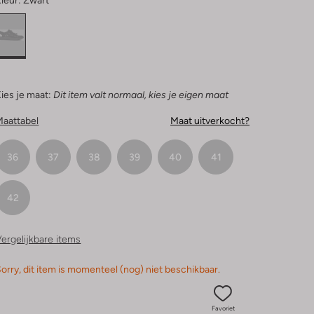
leur:
Zwart
ies je maat:
Dit item valt normaal, kies je eigen maat
Maattabel
Maat uitverkocht?
36
37
38
39
40
41
42
ergelijkbare items
orry, dit item is momenteel (nog) niet beschikbaar.
Favoriet