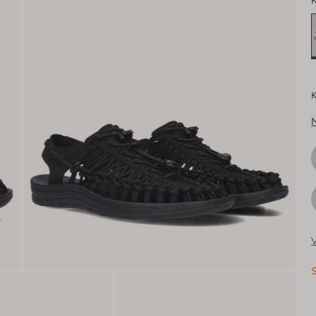
K
K
V
S