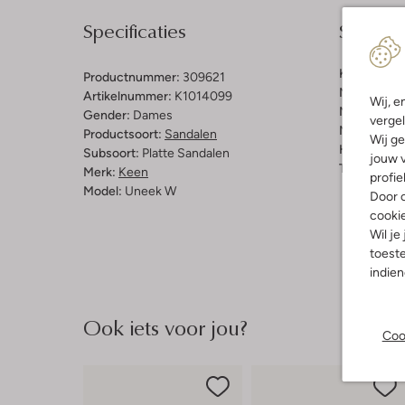
Specificaties
Samenst
Kleur:
Zwar
Productnummer:
309621
Materiaal b
Artikelnummer:
K1014099
Wij, e
Materiaal b
Gender:
Dames
vergel
Materiaal zo
Productsoort:
Sandalen
Wij ge
Hakvorm:
P
Subsoort:
Platte Sandalen
jouw v
Type neus:
Merk:
Keen
profie
Model:
Uneek W
Door o
cooki
Wil je
toeste
indie
Ook iets voor jou?
Coo