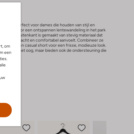
KEEN, perfect voor dames die houden van stijl en
jn ideaal voor een ontspannen lentewandeling in het park
nden. De buitenkant is gemaakt van stevig materiaal dat
binnenkant zacht en comfortabel aanvoelt. Combineer ze
rjurk of een casual short voor een frisse, modieuze look.
rt, om
n lust voor het oog, maar bieden ook de ondersteuning die
om een
e avonturen.
ies.
alle
ouw