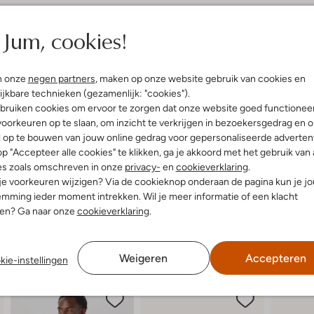
elling & Pasvorm
Omschrijving
Jum, cookies!
t
Ontdek de UNEEK W sneakers van 
comfort. Deze zwarte sandalen zi
uitenkant:
Textiel
n onze
negen partners
, maken op onze website gebruik van cookies en
of een zomerse picknick met vrie
innenkant:
Textiel
ijkbare technieken (gezamenlijk: "cookies").
je voeten beschermt, terwijl de 
ol:
Rubber
moeiteloos met een luchtige zome
bruiken cookies om ervoor te zorgen dat onze website goed functionee
latte Zool
Deze sneakers zijn niet alleen ee
oorkeuren op te slaan, om inzicht te verkrijgen in bezoekersgedrag en 
je nodig hebt tijdens je dagelijks
Ronde Neus
l op te bouwen van jouw online gedrag voor gepersonaliseerde advertent
p "Accepteer alle cookies" te klikken, ga je akkoord met het gebruik van 
es zoals omschreven in onze
privacy-
en
cookieverklaring
.
 je voorkeuren wijzigen? Via de cookieknop onderaan de pagina kun je j
mming ieder moment intrekken. Wil je meer informatie of een klacht
nen? Ga naar onze
cookieverklaring
.
Weigeren
Accepteren
kie-instellingen