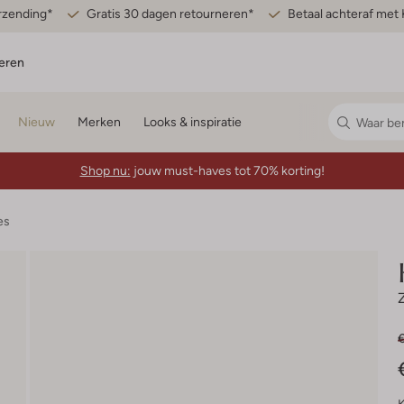
erzending*
Gratis 30 dagen retourneren*
Betaal achteraf met 
eren
Nieuw
Merken
Looks & inspiratie
Shop nu:
jouw must-haves tot 70% korting!
es
€