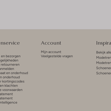
enservice
Account
Inspira
Mijn account
Bekijk all
n en bezorgen
Veelgestelde vragen
Modetren
gelijkheden
Modetren
n retourneren
Schoenen
anmelden
aat en onderhoud
Schoenen
en onderhoud
r kortingscodes
en klachten
e voorwaarden
tatement
atement
 Intelligence