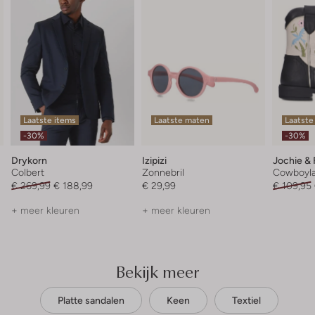
Laatste items
Laatste maten
Laatste
-30%
-30%
Drykorn
Izipizi
Jochie & 
Colbert
Zonnebril
Cowboyla
€ 269,99
€ 188,99
€ 29,99
€ 109,95
+ meer kleuren
+ meer kleuren
Bekijk meer
Platte sandalen
Keen
Textiel