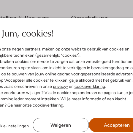
elling & Pasvorm
Omschrijving
Jum, cookies!
t
Stap stijlvol de lente en zomer 
dames sandalen hebben een ronde
uitenkant:
Suède
ontspannen wandeling langs het st
innenkant:
Leatherlook, Textiel
binnenkant is van zacht materiaal,
n onze
negen partners
, maken op onze website gebruik van cookies en
ol:
Rubber
Dankzij de klittenbandsluiting tr
ijkbare technieken (gezamenlijk: "cookies").
g:
Klittenband
luchtige zomerjurk of een stijlvo
bruiken cookies om ervoor te zorgen dat onze website goed functionee
zijn de ideale keuze voor zonni
leehak
oorkeuren op te slaan, om inzicht te verkrijgen in bezoekersgedrag en 
(cm):
4
l op te bouwen van jouw online gedrag voor gepersonaliseerde advertent
Peeptoe
p "Accepteer alle cookies" te klikken, ga je akkoord met het gebruik van 
G(normal)
es zoals omschreven in onze
privacy-
en
cookieverklaring
.
gte laarzen (cm):
11
 je voorkeuren wijzigen? Via de cookieknop onderaan de pagina kun je j
r voetbed:
Nee
mming ieder moment intrekken. Wil je meer informatie of een klacht
nen? Ga naar onze
cookieverklaring
.
Weigeren
Accepteren
kie-instellingen