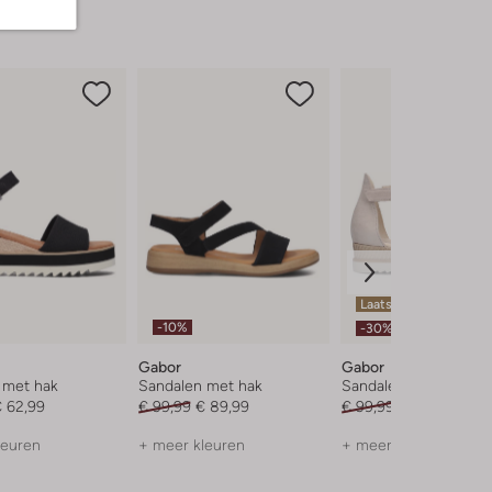
Laatste maten
-10%
-30%
Gabor
Gabor
 met hak
Sandalen met hak
Sandalen met hak
 62,99
€ 99,99
€ 89,99
€ 99,99
€ 69,99
leuren
+ meer kleuren
+ meer kleuren