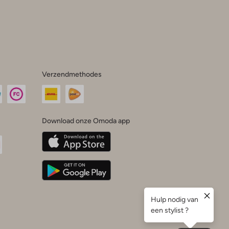
Verzendmethodes
Download onze Omoda app
oda
n
uTube