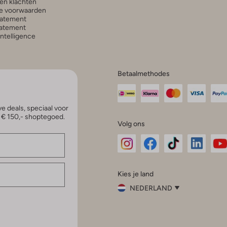
en klachten
e voorwaarden
tatement
atement
 Intelligence
Betaalmethodes
e deals, speciaal voor
p € 150,- shoptegoed.
Volg ons
Omoda
Omoda
Omoda
Omoda
Om
Kies je land
Instagram
Facebook
TikTok
LinkedI
Yo
NEDERLAND
Kies
je
Sluit
land