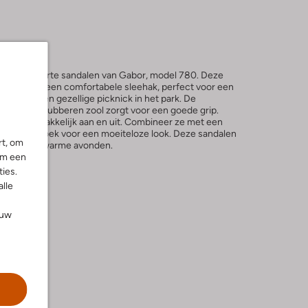
in met de zwarte sandalen van Gabor, model 780. Deze
 neus en een comfortabele sleehak, perfect voor een
rand of een gezellige picknick in het park. De
 terwijl de rubberen zool zorgt voor een goede grip.
ek je ze gemakkelijk aan en uit. Combineer ze met een
lle linnen broek voor een moeiteloze look. Deze sandalen
rt, om
ge dagen en warme avonden.
om een
ies.
alle
ouw