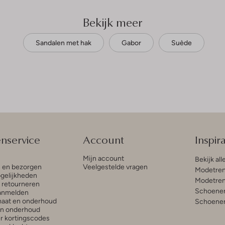
Bekijk meer
Sandalen met hak
Gabor
Suède
enservice
Account
Inspira
Mijn account
Bekijk all
n en bezorgen
Veelgestelde vragen
Modetren
gelijkheden
Modetren
n retourneren
Schoenen
anmelden
aat en onderhoud
Schoenen
en onderhoud
r kortingscodes