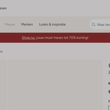
eren
Nieuw
Merken
Looks & inspiratie
Shop nu:
jouw must-haves tot 70% korting!
es
K