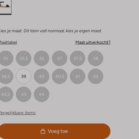
ies je maat:
Dit item valt normaal, kies je eigen maat
Maattabel
Maat uitverkocht?
35
35,5
36
37
37,5
38
38,5
39
40
40,5
41
42
42,5
43
44
ergelijkbare items
Voeg toe