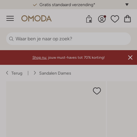
Gratis standaard verzending*
Menu
Shop nu:
jouw must-haves tot 70% korting!
Terug
Sandalen Dames