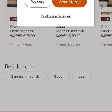
Accepteren
Weigeren
Laatste maten
Laatste
Cookie-instellingen
-20%
-30%
-30%
Gabor
Gabor
Gabor
Platte sandalen
Sandalen met hak
Sandal
€ 99,99
€ 79,99
€ 99,99
€ 69,99
€ 99,9
+ meer kleuren
+ meer kleuren
+ meer
Bekijk meer
Sandalen met hak
Gabor
Leer