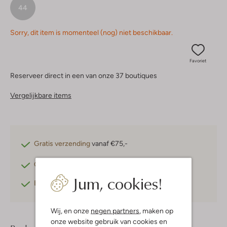
44
Sorry, dit item is momenteel (nog) niet beschikbaar.
Favoriet
Reserveer direct in een van onze 37 boutiques
Vergelijkbare items
Gratis verzending
vanaf €75,-
Gratis retourneren
binnen 30 dagen*
Jum, cookies!
Betaal achteraf
met Klarna
Wij, en onze
negen partners
, maken op
onze website gebruik van cookies en