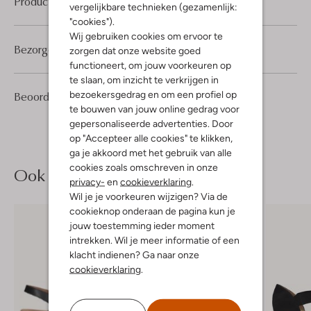
Product informatie
vergelijkbare technieken (gezamenlijk:
"cookies").
Wij gebruiken cookies om ervoor te
Bezorgen & retourneren
zorgen dat onze website goed
functioneert, om jouw voorkeuren op
te slaan, om inzicht te verkrijgen in
2
4
bezoekersgedrag en om een profiel op
Beoordelingen
(2)
4
/5
Sterren
te bouwen van jouw online gedrag voor
gepersonaliseerde advertenties. Door
op "Accepteer alle cookies" te klikken,
ga je akkoord met het gebruik van alle
cookies zoals omschreven in onze
Ook iets voor jou?
privacy-
en
cookieverklaring
.
Wil je je voorkeuren wijzigen? Via de
cookieknop onderaan de pagina kun je
jouw toestemming ieder moment
intrekken. Wil je meer informatie of een
klacht indienen? Ga naar onze
cookieverklaring
.