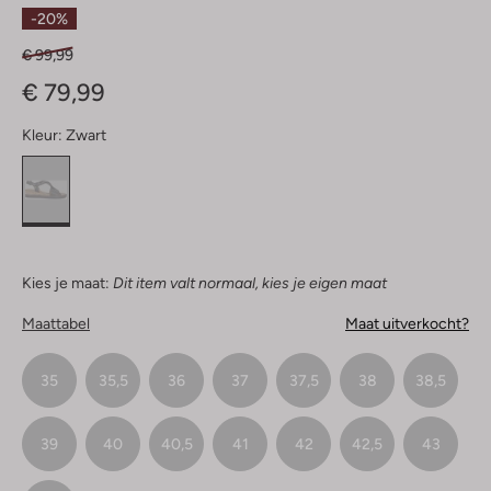
Sterren
-20%
€ 99,99
€ 79,99
Kleur:
Zwart
Kies je maat:
Dit item valt normaal, kies je eigen maat
Maattabel
Maat uitverkocht?
35
35,5
36
37
37,5
38
38,5
39
40
40,5
41
42
42,5
43