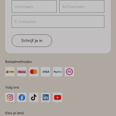
Schrijf je in
Betaalmethodes
Volg ons
Omoda
Omoda
Omoda
Omoda
Omoda
Kies je land
Instagram
Facebook
TikTok
LinkedIn
YouTube