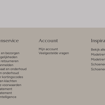
enservice
Account
Inspira
Mijn account
Bekijk all
n en bezorgen
Veelgestelde vragen
Modetren
gelijkheden
Modetren
n retourneren
Schoenen
anmelden
aat en onderhoud
Schoenen
en onderhoud
r kortingscodes
en klachten
e voorwaarden
tatement
atement
 Intelligence