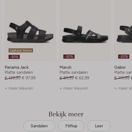
Laatste items
-30%
-20%
-30%
Panama Jack
Maruti
Gabor
Platte sandalen
Platte sandalen
Platte sa
€ 139,99
€ 97,99
€ 89,99
€ 62,99
€ 119,99
+ meer kleuren
+ meer kleuren
+ meer k
Bekijk meer
Sandalen
Fitflop
Leer