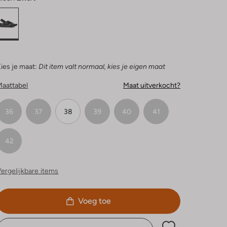
ies je maat:
Dit item valt normaal, kies je eigen maat
Maattabel
Maat uitverkocht?
36
37
38
39
40
41
42
ergelijkbare items
Voeg toe