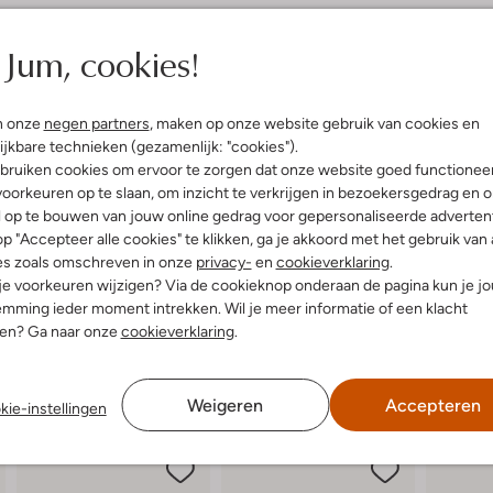
elling & Pasvorm
Omschrijving
Jum, cookies!
t
Stap stijlvol de lente en zomer i
uitenkant:
Leer
een ontspannen wandeling langs he
n onze
negen partners
, maken op onze website gebruik van cookies en
innenkant:
Leer
sandalen combineren moeiteloos m
ijkbare technieken (gezamenlijk: "cookies").
ol:
Rubber
buitenkant is gemaakt van hoogwa
bruiken cookies om ervoor te zorgen dat onze website goed functionee
lateauzool
een zachte voering voor optimaal 
oorkeuren op te slaan, om inzicht te verkrijgen in bezoekersgedrag en 
Ronde Neus
met deze veelzijdige sandalen die
l op te bouwen van jouw online gedrag voor gepersonaliseerde advertent
maar schijnen en geniet van het se
p "Accepteer alle cookies" te klikken, ga je akkoord met het gebruik van 
es zoals omschreven in onze
privacy-
en
cookieverklaring
.
 je voorkeuren wijzigen? Via de cookieknop onderaan de pagina kun je j
mming ieder moment intrekken. Wil je meer informatie of een klacht
nen? Ga naar onze
cookieverklaring
.
Weigeren
Accepteren
kie-instellingen