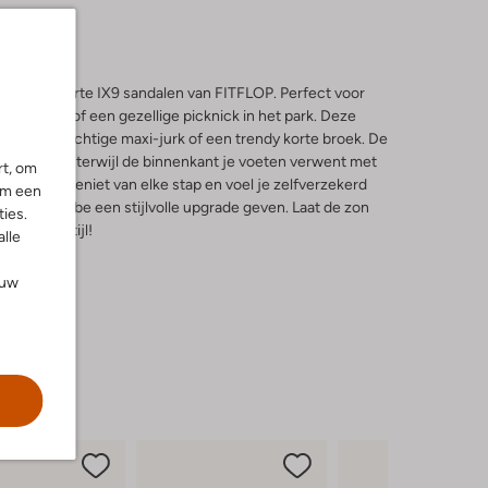
n met de zwarte IX9 sandalen van FITFLOP. Perfect voor
t strand of een gezellige picknick in het park. Deze
et een luchtige maxi-jurk of een trendy korte broek. De
ardig leer, terwijl de binnenkant je voeten verwent met
rt, om
comfort. Geniet van elke stap en voel je zelfverzekerd
om een
 je garderobe een stijlvolle upgrade geven. Laat de zon
ies.
izoen in stijl!
alle
ouw