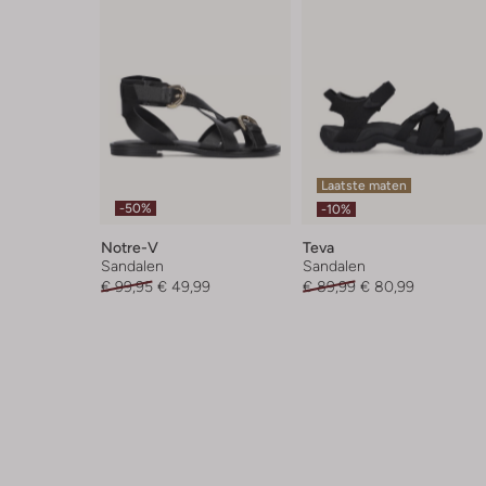
Laatste maten
-50%
-10%
Notre-V
Teva
Sandalen
Sandalen
€ 99,95
€ 49,99
€ 89,99
€ 80,99