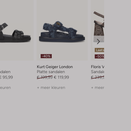
Laatste items
-40%
-50%
Kurt Geiger London
Floris Van Bommel
ndalen
Platte sandalen
Sandalen met hak
€ 95,99
€ 199,99
€ 119,99
€ 239,99
€ 119,99
leuren
+ meer kleuren
+ meer kleuren