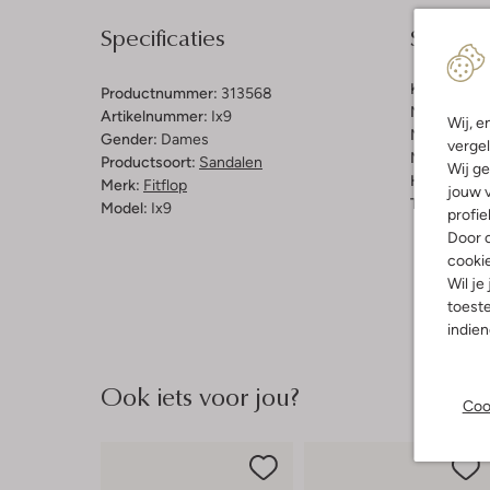
Specificaties
Samenst
Kleur:
Zwar
Productnummer:
313568
Materiaal b
Artikelnummer:
Ix9
Wij, e
Materiaal b
Gender:
Dames
vergel
Materiaal zo
Productsoort:
Sandalen
Wij ge
Hakvorm:
P
Merk:
Fitflop
jouw v
Type neus:
Model:
Ix9
profie
Door o
cooki
Wil je
toeste
indie
Ook iets voor jou?
Coo