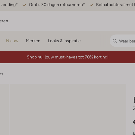
erzending*
Gratis 30 dagen retourneren*
Betaal achteraf met 
eren
Nieuw
Merken
Looks & inspiratie
Shop nu:
jouw must-haves tot 70% korting!
es
K