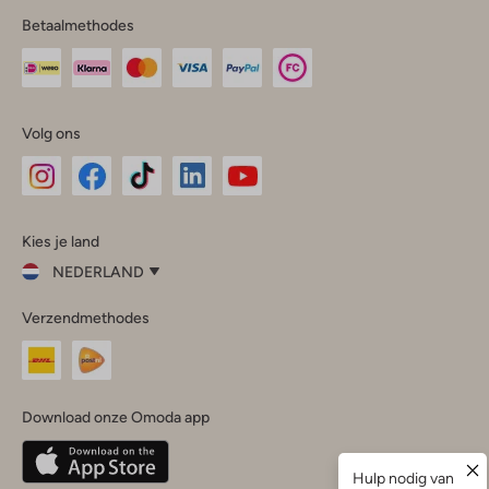
Betaalmethodes
Volg ons
Omoda
Omoda
Omoda
Omoda
Omoda
Kies je land
Instagram
Facebook
TikTok
LinkedIn
YouTube
NEDERLAND
Kies
Verzendmethodes
je
Sluit
land
Nederland
België
(Nederlands)
Download onze Omoda app
Belgique
(Français)
Deutschland