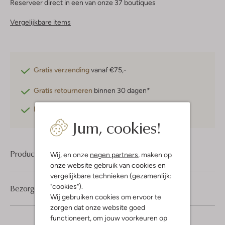
Reserveer direct in een van onze 37 boutiques
Vergelijkbare items
Gratis verzending
vanaf €75,-
Gratis retourneren
binnen 30 dagen*
Betaal achteraf
met Klarna
Jum, cookies!
Product informatie
Wij, en onze
negen partners
, maken op
onze website gebruik van cookies en
vergelijkbare technieken (gezamenlijk:
"cookies").
Bezorgen & retourneren
Wij gebruiken cookies om ervoor te
zorgen dat onze website goed
functioneert, om jouw voorkeuren op