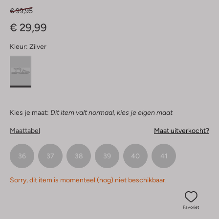
€ 99,95
€ 29,99
Kleur:
Zilver
Kies je maat:
Dit item valt normaal, kies je eigen maat
Maattabel
Maat uitverkocht?
36
37
38
39
40
41
Sorry, dit item is momenteel (nog) niet beschikbaar.
Favoriet