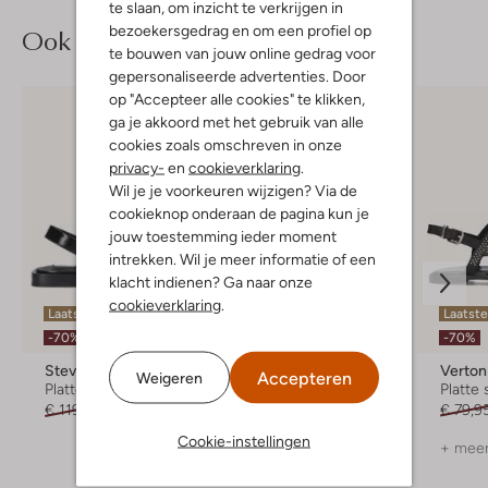
te slaan, om inzicht te verkrijgen in
bezoekersgedrag en om een profiel op
Ook iets voor jou?
te bouwen van jouw online gedrag voor
gepersonaliseerde advertenties. Door
op "Accepteer alle cookies" te klikken,
ga je akkoord met het gebruik van alle
cookies zoals omschreven in onze
privacy-
en
cookieverklaring
.
Wil je je voorkeuren wijzigen? Via de
cookieknop onderaan de pagina kun je
jouw toestemming ieder moment
intrekken. Wil je meer informatie of een
klacht indienen? Ga naar onze
cookieverklaring
.
Laatste items
Laatst
-50%
-70%
-70%
Steve Madden
Inuovo
Verton
Accepteren
Weigeren
Platte sandalen
Sandalen
Platte
€ 119,99
€ 35,99
€ 79,95
€ 39,99
€ 79,9
Cookie-instellingen
+ meer kleuren
+ meer