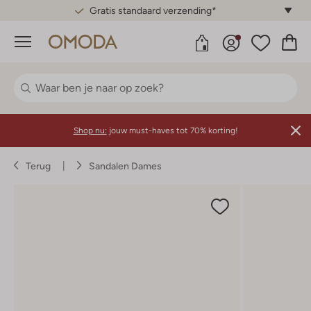
Gratis standaard verzending*
Menu
Shop nu:
jouw must-haves tot 70% korting!
Terug
Sandalen Dames