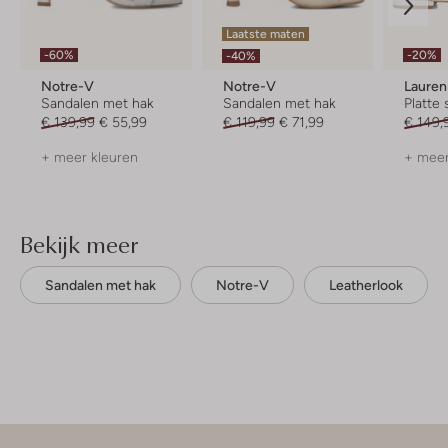
Laatste maten
-60%
-20%
-40%
Notre-V
Notre-V
Lauren
Sandalen met hak
Sandalen met hak
Platte
€ 139,99
€ 55,99
€ 119,99
€ 71,99
€ 149,
+ meer kleuren
+ meer
Bekijk meer
Sandalen met hak
Notre-V
Leatherlook