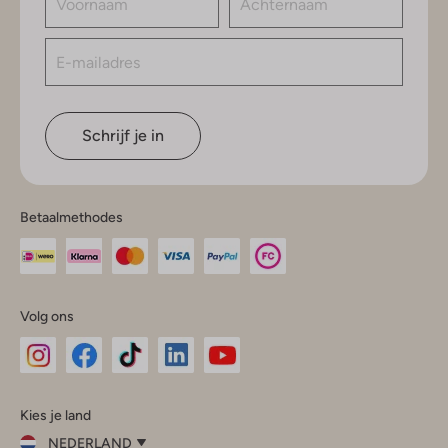
Schrijf je in
Betaalmethodes
Volg ons
Omoda
Omoda
Omoda
Omoda
Omoda
Kies je land
Instagram
Facebook
TikTok
LinkedIn
YouTube
NEDERLAND