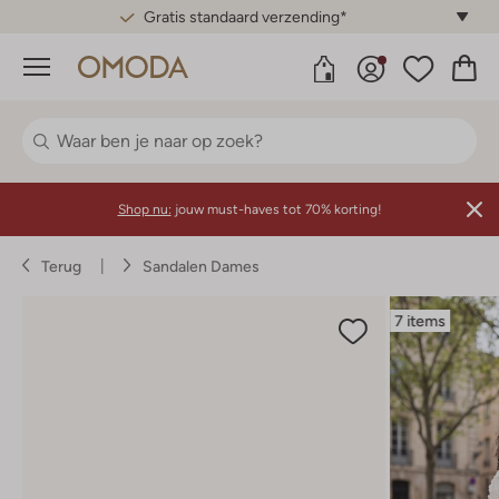
Gratis standaard verzending*
Menu
Shop nu:
jouw must-haves tot 70% korting!
Terug
Sandalen Dames
7 items