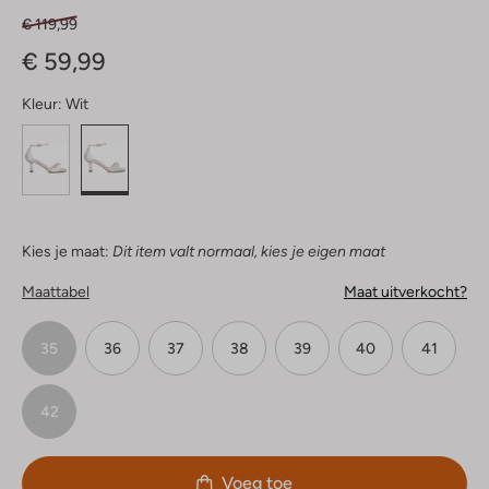
€ 119,99
€ 59,99
Kleur:
Wit
Kies je maat:
Dit item valt normaal, kies je eigen maat
Maattabel
Maat uitverkocht?
35
36
37
38
39
40
41
42
Voeg toe