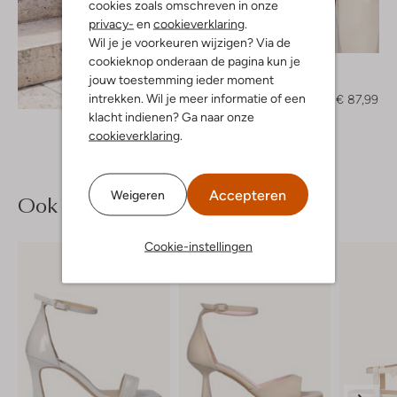
cookies zoals omschreven in onze
privacy-
en
cookieverklaring
.
-20%
Wil je je voorkeuren wijzigen? Via de
cookieknop onderaan de pagina kun je
Freebird
jouw toestemming ieder moment
Top
Ontdek de look
intrekken. Wil je meer informatie of een
€ 109,99
€ 87,99
klacht indienen? Ga naar onze
cookieverklaring
.
Accepteren
Weigeren
Ook iets voor jou?
Cookie-instellingen