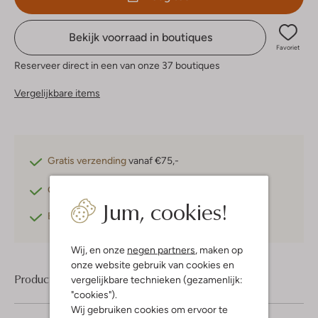
Bekijk voorraad in boutiques
Favoriet
Reserveer direct in een van onze 37 boutiques
Vergelijkbare items
Gratis verzending
vanaf €75,-
Gratis retourneren
binnen 30 dagen*
Jum, cookies!
Betaal achteraf
met Klarna
Wij, en onze
negen partners
, maken op
onze website gebruik van cookies en
Product informatie
vergelijkbare technieken (gezamenlijk:
"cookies").
Wij gebruiken cookies om ervoor te