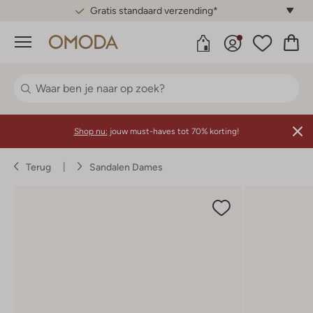
Gratis standaard verzending*
Menu
Shop nu:
jouw must-haves tot 70% korting!
Terug
Sandalen Dames