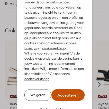
zorgen dat onze website goed
Bezorgen & retourneren
functioneert, om jouw voorkeuren op
te slaan, om inzicht te verkrijgen in
bezoekersgedrag en om een profiel op
te bouwen van jouw online gedrag voor
gepersonaliseerde advertenties. Door
Ook iets voor jou?
op "Accepteer alle cookies" te klikken,
ga je akkoord met het gebruik van alle
cookies zoals omschreven in onze
privacy-
en
cookieverklaring
.
Wil je je voorkeuren wijzigen? Via de
cookieknop onderaan de pagina kun je
jouw toestemming ieder moment
intrekken. Wil je meer informatie of een
klacht indienen? Ga naar onze
cookieverklaring
.
Accepteren
Weigeren
-40%
-20%
-70%
Inuovo
Gabor
Ayana
Platte sandalen
Sandalen met hak
Platte