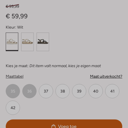
€ 99,99
€ 59,99
Kleur:
Wit
Kies je maat:
Dit item valt normaal, kies je eigen maat
Maattabel
Maat uitverkocht?
35
36
37
38
39
40
41
42
Voeg toe