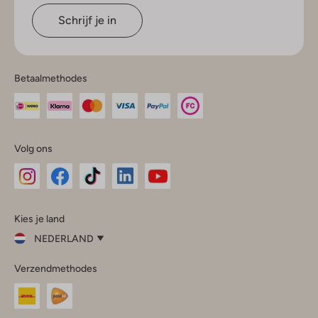
Schrijf je in
Betaalmethodes
Volg ons
Omoda
Omoda
Omoda
Omoda
Omoda
Kies je land
Instagram
Facebook
TikTok
LinkedIn
YouTube
NEDERLAND
Kies
Verzendmethodes
je
Sluit
land
Nederland