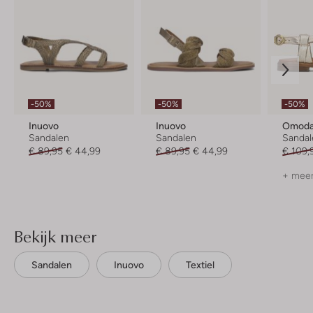
-50%
-50%
-50%
Inuovo
Inuovo
Omod
Sandalen
Sandalen
Sandal
€ 89,95
€ 44,99
€ 89,95
€ 44,99
€ 109,
+ meer
Bekijk meer
Sandalen
Inuovo
Textiel