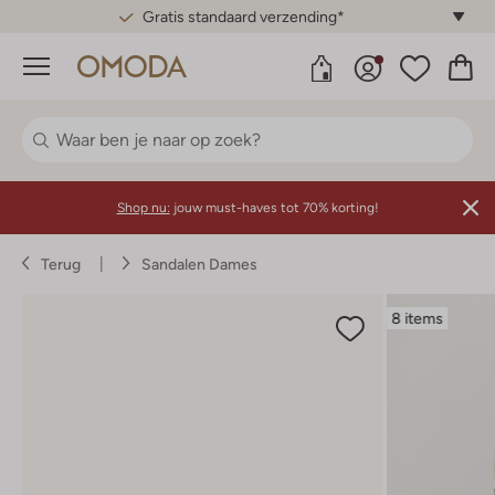
Gratis standaard verzending*
Menu
Shop nu:
jouw must-haves tot 70% korting!
Terug
Sandalen Dames
8 items