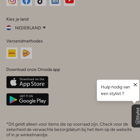
Omoda
Omoda
Omoda
Omoda
Omoda
Kies je land
Instagram
Facebook
TikTok
LinkedIn
YouTube
NEDERLAND
Kies
Verzendmethodes
je
Sluit
land
Nederland
België
(Nederlands)
Download onze Omoda app
Belgique
(Français)
Deutschland
*Dit geldt alleen voor items die op voorraad zijn. Check voor de
zekerheid de verwachte bezorgdatum bij het item op de website
of in je winkelmandje.