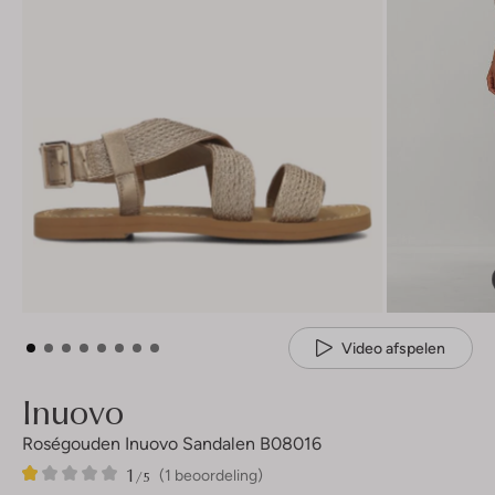
Video afspelen
Inuovo
Roségouden Inuovo Sandalen B08016
1
1
1
/5
(1 beoordeling)