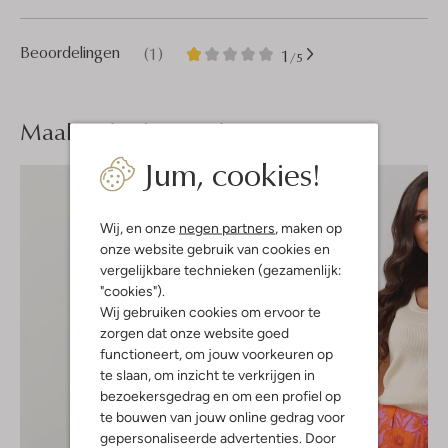
1
1
Beoordelingen
(1)
1
/5
Ster
Maak je
look compleet
Jum, cookies!
Wij, en onze
negen partners
, maken op
onze website gebruik van cookies en
vergelijkbare technieken (gezamenlijk:
"cookies").
Wij gebruiken cookies om ervoor te
zorgen dat onze website goed
functioneert, om jouw voorkeuren op
te slaan, om inzicht te verkrijgen in
bezoekersgedrag en om een profiel op
te bouwen van jouw online gedrag voor
gepersonaliseerde advertenties. Door