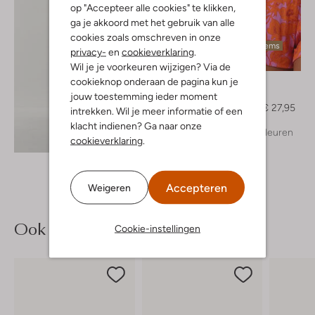
op "Accepteer alle cookies" te klikken,
ga je akkoord met het gebruik van alle
cookies zoals omschreven in onze
Laatste items
privacy-
en
cookieverklaring
.
-20%
Wil je je voorkeuren wijzigen? Via de
cookieknop onderaan de pagina kun je
Ydence
Top
jouw toestemming ieder moment
€ 34,95
€ 27,95
intrekken. Wil je meer informatie of een
klacht indienen? Ga naar onze
+ meer kleuren
Ontdek de look
cookieverklaring
.
Accepteren
Weigeren
Ook iets voor jou?
Cookie-instellingen