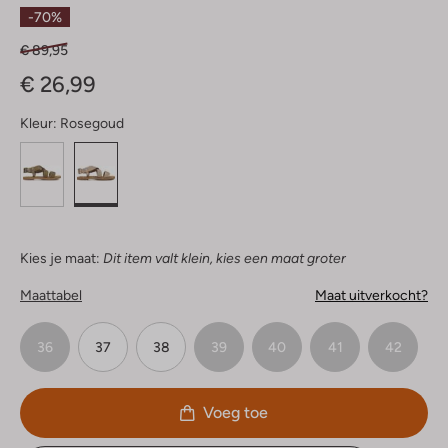
Ster
-70%
€ 89,95
€ 26,99
Kleur:
Rosegoud
Kies je maat:
Dit item valt klein, kies een maat groter
Maattabel
Maat uitverkocht?
36
37
38
39
40
41
42
Voeg toe