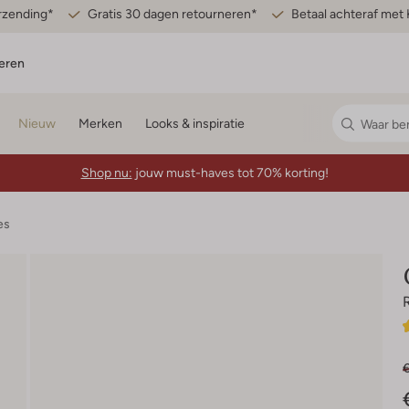
erzending*
Gratis 30 dagen retourneren*
Betaal achteraf met 
eren
Nieuw
Merken
Looks & inspiratie
Shop nu:
jouw must-haves tot 70% korting!
es