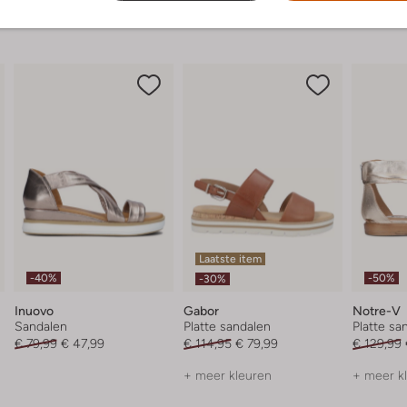
Laatste item
-40%
-50%
-30%
Inuovo
Gabor
Notre-V
Sandalen
Platte sandalen
Platte sa
€ 79,99
€ 47,99
€ 114,95
€ 79,99
€ 129,99
+ meer kleuren
+ meer k