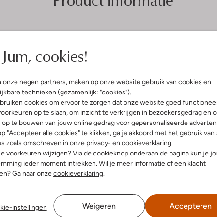
Jum, cookies!
5
(5)
(5)
S
rt 2024
door Jorieke
08 augustus 2023
door Demi
n onze
negen partners
, maken op onze website gebruik van cookies en
t
isch!
Dit zijn echt toppers
ijkbare technieken (gezamenlijk: "cookies").
e
bruiken cookies om ervoor te zorgen dat onze website goed functionee
 mooie sandalen! Zitten
Deze schoenen zitten zo heerlijk!
 de kleur past echt overal bij,
Eindelijk een paar schoenen
r
oorkeuren op te slaan, om inzicht te verkrijgen in bezoekersgedrag en 
pen als pantoffeltjes. Ik ben
gevonden voor mijn kleine en smal
l op te bouwen van jouw online gedrag voor gepersonaliseerde advertent
r
blij mee!
voeten! Sluiten perfect aan bij mij
p "Accepteer alle cookies" te klikken, ga je akkoord met het gebruik van 
en lopen perfect, en ze zijn ook n
e
es zoals omschreven in onze
privacy-
en
cookieverklaring
.
eens heel mooi!
n
 je voorkeuren wijzigen? Via de cookieknop onderaan de pagina kun je j
mming ieder moment intrekken. Wil je meer informatie of een klacht
nen? Ga naar onze
cookieverklaring
.
Weigeren
Accepteren
kie-instellingen