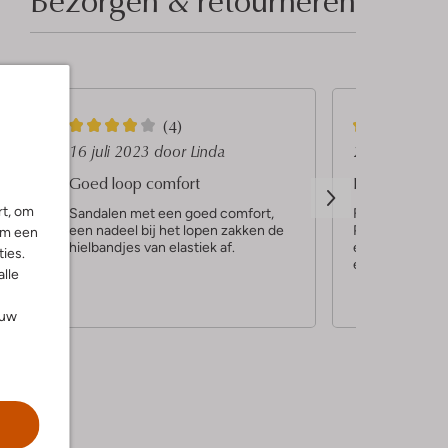
4
5
(4)
S
S
16 juli 2023
door Linda
21 juni 2023
t
t
Goed loop comfort
Heerlijke sch
e
e
rt, om
Sandalen met een goed comfort,
Fijne schoen, l
een nadeel bij het lopen zakken de
Pasvorm is perf
r
r
om een
le
hielbandjes van elastiek af.
en super mooie 
ies.
r
r
en erg makkelij
alle
og
e
e
n
n
ouw