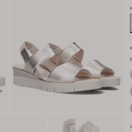
K
K
V