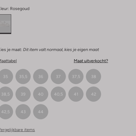
leur:
Rosegoud
ies je maat:
Dit item valt normaal, kies je eigen maat
Maattabel
Maat uitverkocht?
35
35,5
36
37
37,5
38
38,5
39
40
40,5
41
42
42,5
43
44
ergelijkbare items