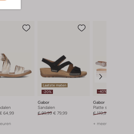
Laatste maten
-40%
-20%
Gabor
Gabor
ndalen
Sandalen
Platte sandalen
€ 64,99
€ 99,99
€ 79,99
€ 119,99
€ 71,99
leuren
+ meer kleuren