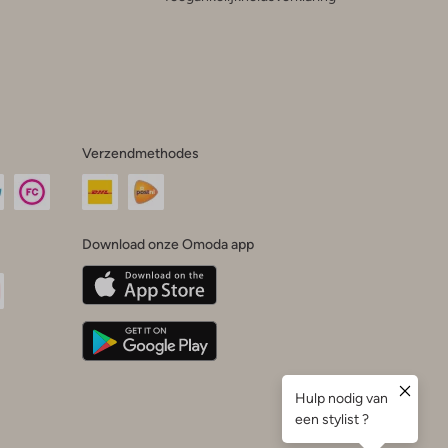
Verzendmethodes
Download onze Omoda app
oda
n
uTube