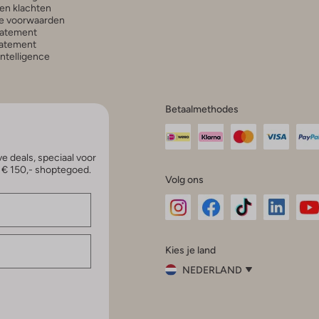
en klachten
e voorwaarden
tatement
atement
 Intelligence
Betaalmethodes
e deals, speciaal voor
p € 150,- shoptegoed.
Volg ons
Omoda
Omoda
Omoda
Omoda
Om
Kies je land
Instagram
Facebook
TikTok
LinkedI
Yo
NEDERLAND
Kies
je
Sluit
land