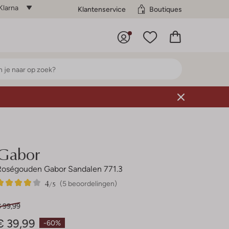
Klarna
Klantenservice
Boutiques
Gabor
Roségouden Gabor Sandalen 771.3
4
5
4
/5
(5 beoordelingen)
Sterren
€ 99,99
€ 39,99
-60%