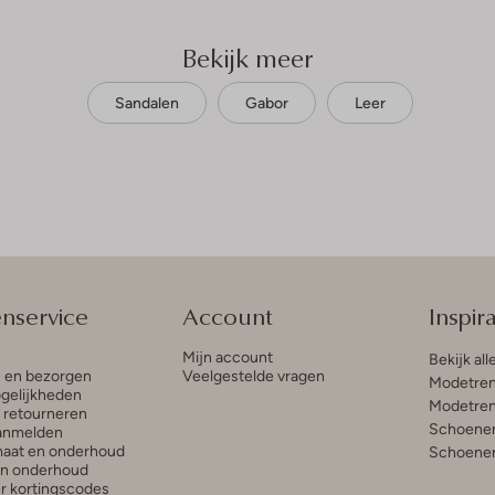
Bekijk meer
Sandalen
Gabor
Leer
enservice
Account
Inspira
Mijn account
Bekijk all
n en bezorgen
Veelgestelde vragen
Modetren
gelijkheden
Modetren
n retourneren
Schoenen
anmelden
aat en onderhoud
Schoenen
en onderhoud
r kortingscodes