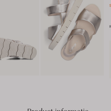
S
R
Product informatie