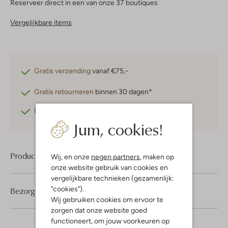
Reserveer direct in een van onze 37 boutiques
Vergelijkbare items
Gratis verzending
vanaf €75,-
Gratis retourneren
binnen 30 dagen*
Betaal achteraf
met Klarna
Jum, cookies!
Product informatie
Wij, en onze
negen partners
, maken op
onze website gebruik van cookies en
vergelijkbare technieken (gezamenlijk:
"cookies").
Bezorgen & retourneren
Wij gebruiken cookies om ervoor te
zorgen dat onze website goed
functioneert, om jouw voorkeuren op