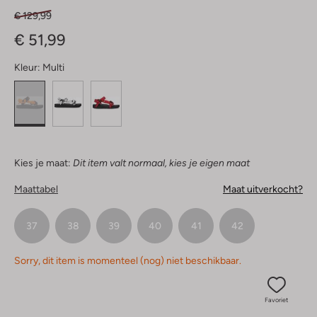
€ 129,99
€ 51,99
Kleur:
Multi
Kies je maat:
Dit item valt normaal, kies je eigen maat
Maattabel
Maat uitverkocht?
37
38
39
40
41
42
Sorry, dit item is momenteel (nog) niet beschikbaar.
Favoriet