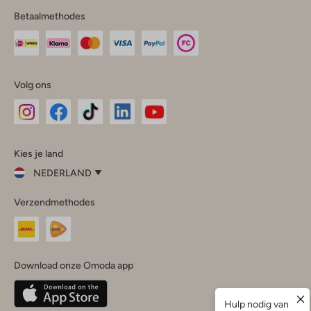
Betaalmethodes
Volg ons
Omoda
Omoda
Omoda
Omoda
Omoda
Kies je land
Instagram
Facebook
TikTok
LinkedIn
YouTube
NEDERLAND
Kies
Verzendmethodes
je
Sluit
land
Nederland
België
(Nederlands)
Download onze Omoda app
Belgique
(Français)
Deutschland