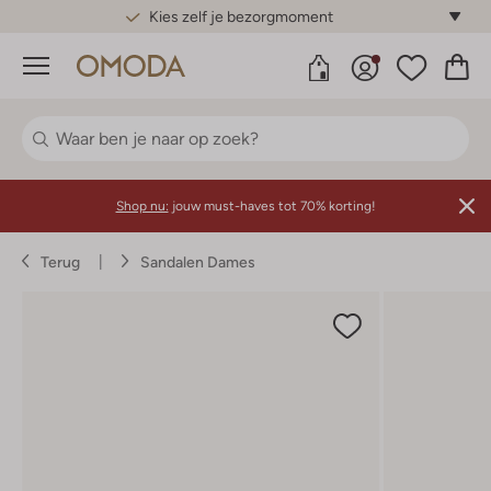
Gratis standaard verzending*
Menu
Shop nu:
jouw must-haves tot 70% korting!
Terug
Sandalen Dames