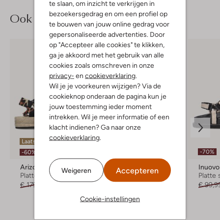
te slaan, om inzicht te verkrijgen in
bezoekersgedrag en om een profiel op
Ook iets voor jou?
te bouwen van jouw online gedrag voor
gepersonaliseerde advertenties. Door
op "Accepteer alle cookies" te klikken,
ga je akkoord met het gebruik van alle
cookies zoals omschreven in onze
privacy-
en
cookieverklaring
.
Wil je je voorkeuren wijzigen? Via de
cookieknop onderaan de pagina kun je
jouw toestemming ieder moment
intrekken. Wil je meer informatie of een
klacht indienen? Ga naar onze
cookieverklaring
.
Laatste item
-30%
-70%
-60%
Arizona Love
Kurt Geiger London
Inuovo
Accepteren
Weigeren
Platte sandalen
Platte sandalen
Platte
€ 179,99
€ 71,99
€ 199,99
€ 139,99
€ 99,9
Cookie-instellingen
+ meer kleuren