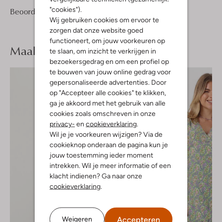
"cookies").
1
5
Beoordelingen
(1)
5
/5
Wij gebruiken cookies om ervoor te
Sterren
zorgen dat onze website goed
functioneert, om jouw voorkeuren op
Maak je
look compleet
te slaan, om inzicht te verkrijgen in
bezoekersgedrag en om een profiel op
te bouwen van jouw online gedrag voor
gepersonaliseerde advertenties. Door
op "Accepteer alle cookies" te klikken,
ga je akkoord met het gebruik van alle
cookies zoals omschreven in onze
privacy-
en
cookieverklaring
.
Wil je je voorkeuren wijzigen? Via de
cookieknop onderaan de pagina kun je
jouw toestemming ieder moment
intrekken. Wil je meer informatie of een
klacht indienen? Ga naar onze
cookieverklaring
.
Accepteren
Weigeren