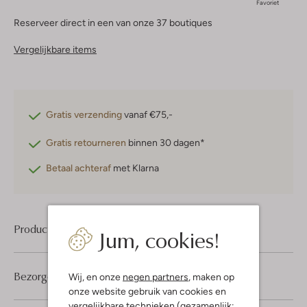
Favoriet
Reserveer direct in een van onze 37 boutiques
Vergelijkbare items
Gratis verzending
vanaf €75,-
Gratis retourneren
binnen 30 dagen*
Betaal achteraf
met Klarna
Product informatie
Jum, cookies!
Bezorgen & retourneren
Wij, en onze
negen partners
, maken op
onze website gebruik van cookies en
vergelijkbare technieken (gezamenlijk: