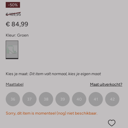
Sterren
-50%
€ 169,95
€ 84,99
Kleur:
Groen
Kies je maat:
Dit item valt normaal, kies je eigen maat
Maattabel
Maat uitverkocht?
36
37
38
39
40
41
42
Sorry, dit item is momenteel (nog) niet beschikbaar.