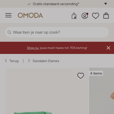
Gratis standaard verzending*
Menu
Shop nu:
jouw must-haves tot 70% korting!
Terug
Sandalen Dames
4 items