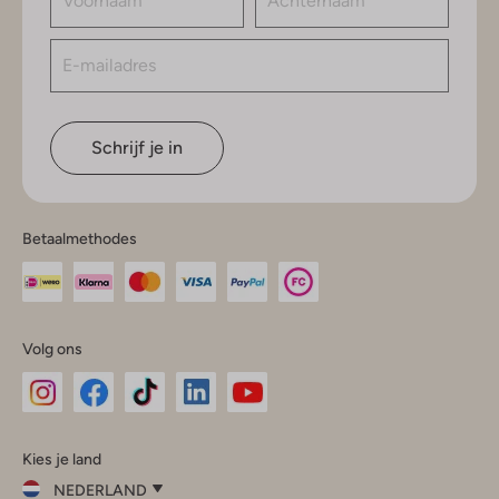
Schrijf je in
Betaalmethodes
Volg ons
Omoda
Omoda
Omoda
Omoda
Omoda
Kies je land
Instagram
Facebook
TikTok
LinkedIn
YouTube
NEDERLAND