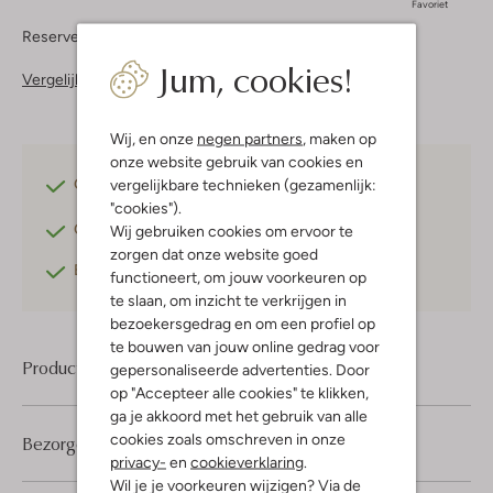
Favoriet
Reserveer direct in een van onze 37 boutiques
Jum, cookies!
Vergelijkbare items
Wij, en onze
negen partners
, maken op
onze website gebruik van cookies en
Gratis verzending
vanaf €75,-
vergelijkbare technieken (gezamenlijk:
"cookies").
Gratis retourneren
binnen 30 dagen*
Wij gebruiken cookies om ervoor te
zorgen dat onze website goed
Betaal achteraf
met Klarna
functioneert, om jouw voorkeuren op
te slaan, om inzicht te verkrijgen in
bezoekersgedrag en om een profiel op
te bouwen van jouw online gedrag voor
Product informatie
gepersonaliseerde advertenties. Door
op "Accepteer alle cookies" te klikken,
ga je akkoord met het gebruik van alle
cookies zoals omschreven in onze
Bezorgen & retourneren
privacy-
en
cookieverklaring
.
Wil je je voorkeuren wijzigen? Via de