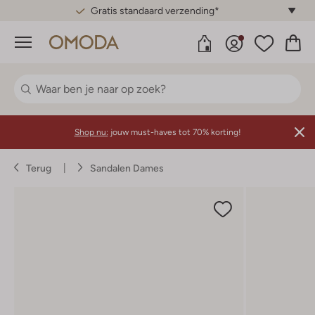
Gratis standaard verzending*
Menu
Shop nu:
jouw must-haves tot 70% korting!
Terug
Sandalen Dames