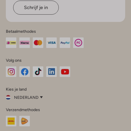
Schrijf je in
Betaalmethodes
Volg ons
Omoda
Omoda
Omoda
Omoda
Omoda
Kies je land
Instagram
Facebook
TikTok
LinkedIn
YouTube
NEDERLAND
Kies
Verzendmethodes
je
Sluit
land
Nederland