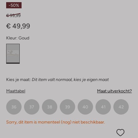
Sterren
-50%
€ 99,99
€ 49,99
Kleur:
Goud
Kies je maat:
Dit item valt normaal, kies je eigen maat
Maattabel
Maat uitverkocht?
36
37
38
39
40
41
42
Sorry, dit item is momenteel (nog) niet beschikbaar.