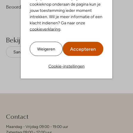
cookieknop onderaan de pagina kun je
1
4
Beoordelingen
(1)
4
/5
jouw toestemming ieder moment
Sterren
intrekken. Wil je meer informatie of een
klacht indienen? Ga naar onze
cookieverklaring
.
Bekijk meer
Accepteren
Weigeren
Sandalen
Inuovo
Leer
Cookie-instellingen
Contact
Maandag - Vrijdag 09:00 - 19:00 uur
Zaterdag 09:00 - 17:00 uur