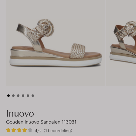
Inuovo
Gouden Inuovo Sandalen 113031
4
1
4
/5
(1 beoordeling)