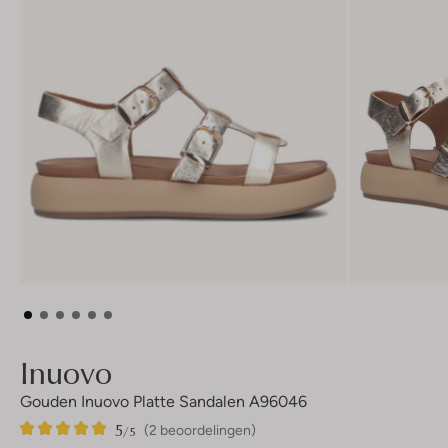
Inuovo
Gouden Inuovo Platte Sandalen A96046
5
2
5
/5
(2 beoordelingen)