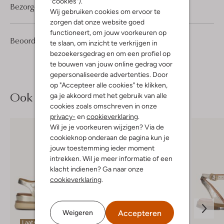
"cookies").
Bezorgen & retourneren
Wij gebruiken cookies om ervoor te
zorgen dat onze website goed
functioneert, om jouw voorkeuren op
2
5
Beoordelingen
(2)
5
te slaan, om inzicht te verkrijgen in
/5
Sterren
bezoekersgedrag en om een profiel op
te bouwen van jouw online gedrag voor
gepersonaliseerde advertenties. Door
op "Accepteer alle cookies" te klikken,
Ook iets voor jou?
ga je akkoord met het gebruik van alle
cookies zoals omschreven in onze
privacy-
en
cookieverklaring
.
Wil je je voorkeuren wijzigen? Via de
cookieknop onderaan de pagina kun je
jouw toestemming ieder moment
intrekken. Wil je meer informatie of een
klacht indienen? Ga naar onze
cookieverklaring
.
Accepteren
Weigeren
Laatste items