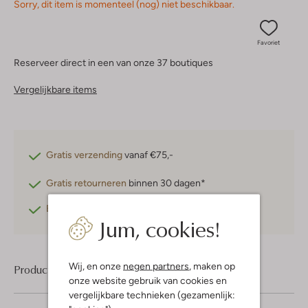
Sorry, dit item is momenteel (nog) niet beschikbaar.
Favoriet
Reserveer direct in een van onze 37 boutiques
Vergelijkbare items
Gratis verzending
vanaf €75,-
Gratis retourneren
binnen 30 dagen*
Betaal achteraf
met Klarna
Jum, cookies!
Wij, en onze
negen partners
, maken op
Product informatie
onze website gebruik van cookies en
vergelijkbare technieken (gezamenlijk: