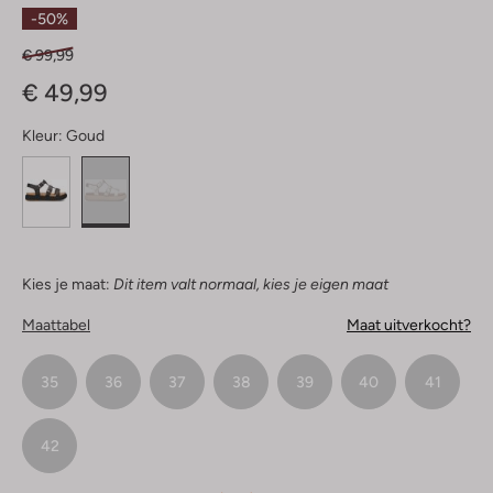
Sterren
-50%
€ 99,99
€ 49,99
Kleur:
Goud
Kies je maat:
Dit item valt normaal, kies je eigen maat
Maattabel
Maat uitverkocht?
35
36
37
38
39
40
41
42