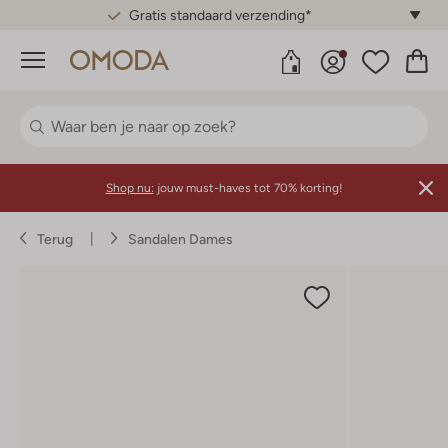
Gratis standaard verzending*
Menu
Shop nu:
jouw must-haves tot 70% korting!
Terug
Sandalen Dames