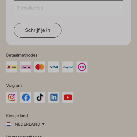
Schrijf je in
Betaalmethodes
Volg ons
Omoda
Omoda
Omoda
Omoda
Omoda
Kies je land
Instagram
Facebook
TikTok
LinkedIn
YouTube
NEDERLAND
Kies