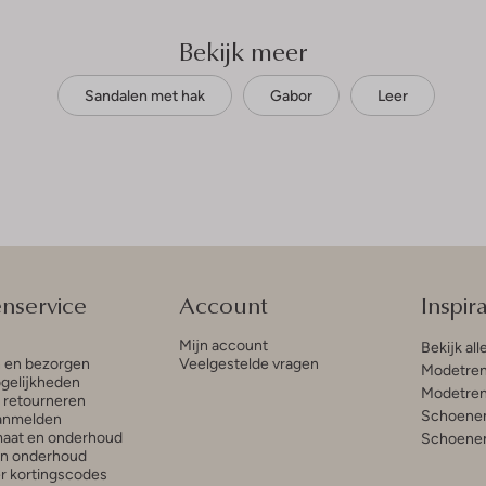
Bekijk meer
Sandalen met hak
Gabor
Leer
enservice
Account
Inspira
Mijn account
Bekijk all
n en bezorgen
Veelgestelde vragen
Modetren
gelijkheden
Modetren
n retourneren
Schoenen
anmelden
aat en onderhoud
Schoenen
en onderhoud
r kortingscodes