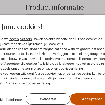
Product informatie
Jum, cookies!
5
(5)
(5)
n onze
negen partners
, maken op onze website gebruik van cookies en
S
i 2025
door Sandra
14 juli 2024
door Margret
ijkbare technieken (gezamenlijk: "cookies").
Willems
t
bruiken cookies om ervoor te zorgen dat onze website goed functionee
goed
oorkeuren op te slaan, om inzicht te verkrijgen in bezoekersgedrag en 
Schoenen
e
s een goed merk met prima
l op te bouwen van jouw online gedrag voor gepersonaliseerde advertent
. Fan van het merk
r
Echt tevreden. Perfecte kleur en
p "Accepteer alle cookies" te klikken, ga je akkoord met het gebruik van 
rnpasvorm snelle levering
r
es zoals omschreven in onze
privacy-
en
cookieverklaring
.
 je voorkeuren wijzigen? Via de cookieknop onderaan de pagina kun je j
e
mming ieder moment intrekken. Wil je meer informatie of een klacht
n
nen? Ga naar onze
cookieverklaring
.
Weigeren
Accepteren
kie-instellingen