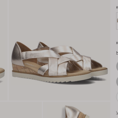
K
K
V