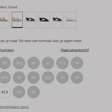
leur:
Goud
ies je maat:
Dit item valt normaal, kies je eigen maat
Maattabel
Maat uitverkocht?
35
35,5
36
37
37,5
38
38,5
39
40
40,5
41
42
42,5
43
44
ergelijkbare items