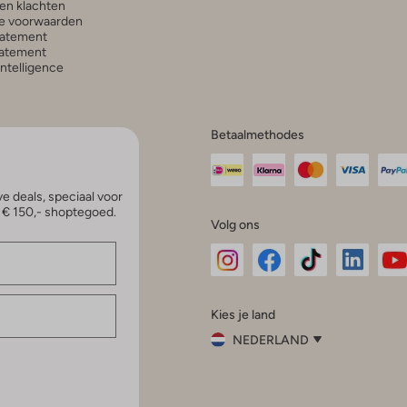
en klachten
e voorwaarden
tatement
atement
 Intelligence
Betaalmethodes
e deals, speciaal voor
p € 150,- shoptegoed.
Volg ons
Omoda
Omoda
Omoda
Omoda
Om
Kies je land
Instagram
Facebook
TikTok
LinkedI
Yo
NEDERLAND
Kies
je
Sluit
land