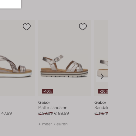
-10%
-20%
Gabor
Gabor
Platte sandalen
Sandalen met hak
 47,99
€ 99,99
€ 89,99
€ 119,99
€ 95,99
+ meer kleuren