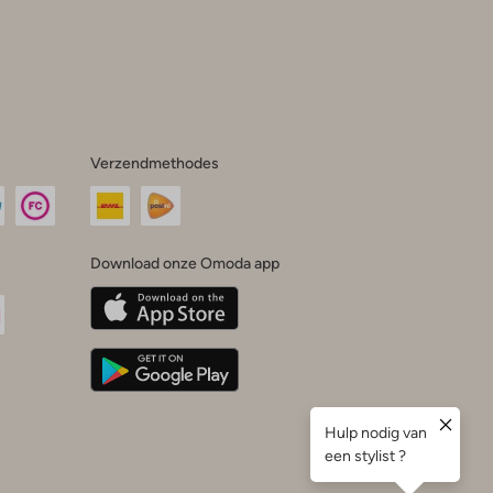
Verzendmethodes
Download onze Omoda app
oda
n
uTube