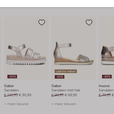
Laatste maten
-30%
-40%
-30%
Gabor
Gabor
Inuovo
Sandalen
Sandalen met hak
Sandalen
€ 129,99
€ 90,99
€ 99,99
€ 69,99
€ 79,99
€
+ meer kleuren
+ meer kleuren