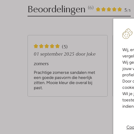
Beoordelingen
(6)
6
5
5
/5
Sterren
5
5
(5)
Wij, e
S
S
01 september 2025
door Joke
23 jun
vergel
t
t
Wij ge
zomers
Altijd 
jouw v
e
e
Prachtige zomerse sandalen met
Gabor i
profie
een goede pasvorm die heerlijk
pasvorm
r
r
Door o
zitten. Mooie kleur die overal bij
r
r
cooki
past.
Wil je
e
e
toeste
n
n
indie
Coo