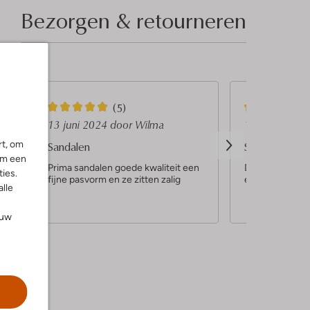
Bezorgen & retourneren
5
5
(5)
S
S
13 juni 2024
door Wilma
13 juni 2024
t
t
rt, om
Sandalen
Sandalen
om een
e
e
Prima sandalen goede kwaliteit een
De sandalen zij
ies.
fijne pasvorm en ze zitten zalig
en ze lopen hee
r
r
alle
r
r
ouw
e
e
n
n