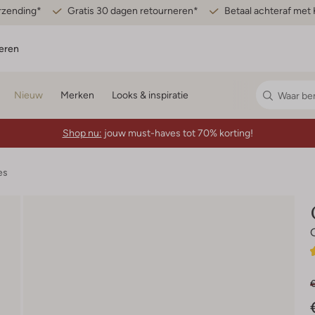
erzending*
Gratis 30 dagen retourneren*
Betaal achteraf met 
eren
Nieuw
Merken
Looks & inspiratie
Shop nu:
jouw must-haves tot 70% korting!
es