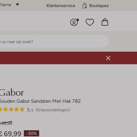
Klarna
Klantenservice
Boutiques
Gabor
Gouden Gabor Sandalen Met Hak 782
5
6
5
/5
(6 beoordelingen)
Sterren
€ 99,99
€ 69,99
-30%