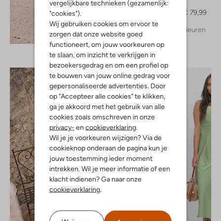
vergelijkbare technieken (gezamenlijk:
Top
€ 99,99
€ 79,99
"cookies").
Wij gebruiken cookies om ervoor te
+ meer kleuren
Ontdek de look
zorgen dat onze website goed
functioneert, om jouw voorkeuren op
te slaan, om inzicht te verkrijgen in
bezoekersgedrag en om een profiel op
te bouwen van jouw online gedrag voor
gepersonaliseerde advertenties. Door
op "Accepteer alle cookies" te klikken,
ga je akkoord met het gebruik van alle
cookies zoals omschreven in onze
privacy-
en
cookieverklaring
.
Wil je je voorkeuren wijzigen? Via de
cookieknop onderaan de pagina kun je
jouw toestemming ieder moment
intrekken. Wil je meer informatie of een
klacht indienen? Ga naar onze
cookieverklaring
.