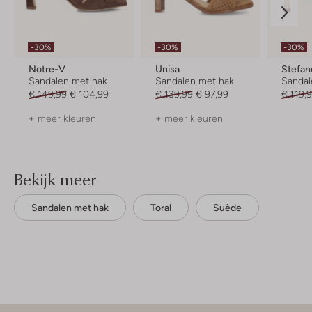
-30%
-30%
-30%
Notre-V
Unisa
Stefan
Sandalen met hak
Sandalen met hak
Sandal
€ 149,99
€ 104,99
€ 139,99
€ 97,99
€ 119,
+ meer kleuren
+ meer kleuren
Bekijk meer
Sandalen met hak
Toral
Suède