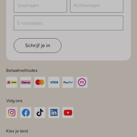
Schrijf je in
Betaalmethodes
Volg ons
Omoda
Omoda
Omoda
Omoda
Omoda
Kies je land
Instagram
Facebook
TikTok
LinkedIn
YouTube