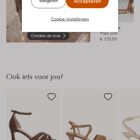
Accepteren
Weigeren
Laatste maten
Cookie-instellingen
Modström
Maxi jurk
Ontdek de look
€ 129,99
Ook iets voor jou?