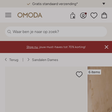
Gratis standaard verzending*
Menu
Shop nu:
jouw must-haves tot 70% korting!
Terug
Sandalen Dames
6 items