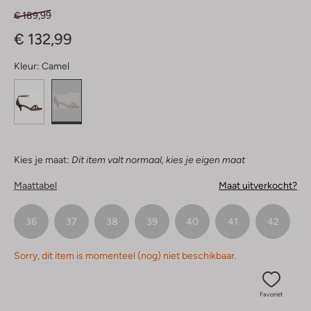
€ 189,99
€ 132,99
Kleur:
Camel
Kies je maat:
Dit item valt normaal, kies je eigen maat
Maattabel
Maat uitverkocht?
36
37
38
39
40
41
42
Sorry, dit item is momenteel (nog) niet beschikbaar.
Favoriet