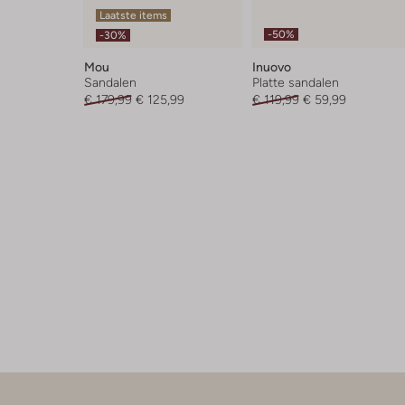
Laatste items
-50%
-30%
Mou
Inuovo
Sandalen
Platte sandalen
€ 179,99
€ 125,99
€ 119,99
€ 59,99