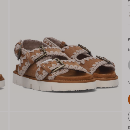
K
K
V
R