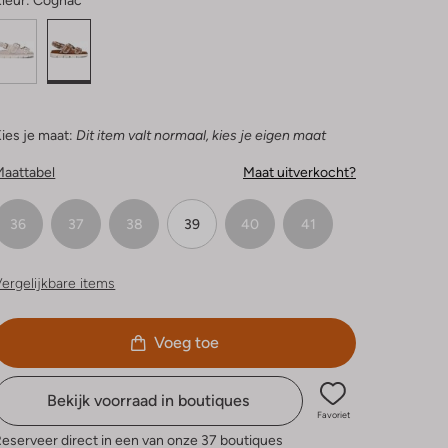
leur:
Cognac
ies je maat:
Dit item valt normaal, kies je eigen maat
Maattabel
Maat uitverkocht?
36
37
38
39
40
41
ergelijkbare items
Voeg toe
Bekijk voorraad in boutiques
Favoriet
eserveer direct in een van onze 37 boutiques