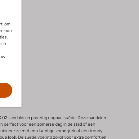
rt, om
om een
ies.
alle
ouw
O 02 sandalen in prachtig cognac suède. Deze sandalen
jn perfect voor een zomerse dag in de stad of een
bineer ze met een luchtige zomerjurk of een trendy
que look. De suède voering zorgt voor extra comfort en