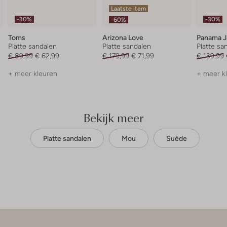
Laatste item
-30%
-30%
-60%
Toms
Arizona Love
Panama J
Platte sandalen
Platte sandalen
Platte sa
€ 89,99
€ 62,99
€ 179,99
€ 71,99
€ 139,99
+ meer kleuren
+ meer k
Bekijk meer
Platte sandalen
Mou
Suède