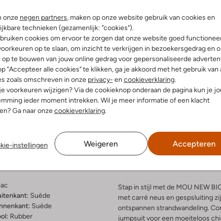
n onze
negen partners
, maken op onze website gebruik van cookies en
ijkbare technieken (gezamenlijk: "cookies").
bruiken cookies om ervoor te zorgen dat onze website goed functionee
oorkeuren op te slaan, om inzicht te verkrijgen in bezoekersgedrag en 
l op te bouwen van jouw online gedrag voor gepersonaliseerde advertent
p "Accepteer alle cookies" te klikken, ga je akkoord met het gebruik van 
es zoals omschreven in onze
privacy-
en
cookieverklaring
.
 je voorkeuren wijzigen? Via de cookieknop onderaan de pagina kun je j
mming ieder moment intrekken. Wil je meer informatie of een klacht
Bezorgen & retourneren
nen? Ga naar onze
cookieverklaring
.
Weigeren
Accepteren
kie-instellingen
elling & Pasvorm
Omschrijving
ac
Stap in stijl met de MOU NEW BI
uitenkant:
Suède
met carré neus en gespsluiting zi
innenkant:
Suède
ontspannen strandwandeling. Com
ol:
Rubber
jumpsuit voor een moeiteloos chi