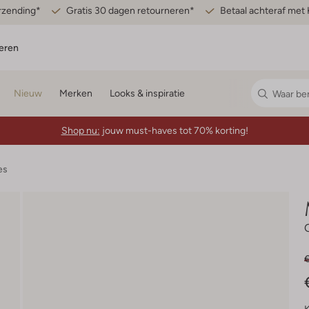
erzending*
Gratis 30 dagen retourneren*
Betaal achteraf met 
eren
Nieuw
Merken
Looks & inspiratie
Shop nu:
jouw must-haves tot 70% korting!
es
€