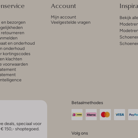
enservice
Account
Inspira
Mijn account
Bekijk all
n en bezorgen
Veelgestelde vragen
Modetren
gelijkheden
Modetren
n retourneren
Schoenen
anmelden
aat en onderhoud
Schoenen
en onderhoud
r kortingscodes
en klachten
e voorwaarden
tatement
atement
 Intelligence
Betaalmethodes
e deals, speciaal voor
p € 150,- shoptegoed.
Volg ons