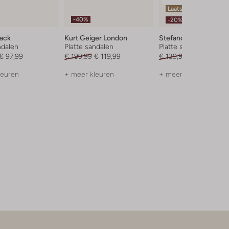
Laatste items
-40%
-20%
ack
Kurt Geiger London
Stefano Lauran
ndalen
Platte sandalen
Platte sandalen
€ 97,99
€ 199,99
€ 119,99
€ 139,99
€ 111,99
leuren
+ meer kleuren
+ meer kleuren