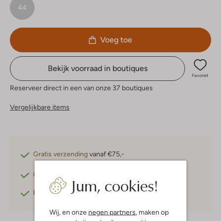
44
Voeg toe
Bekijk voorraad in boutiques
Favoriet
Reserveer direct in een van onze 37 boutiques
Vergelijkbare items
Gratis verzending
vanaf €75,-
Gratis retourneren
binnen 30 dagen*
Jum, cookies!
Betaal achteraf
met Klarna
Wij, en onze
negen partners
, maken op