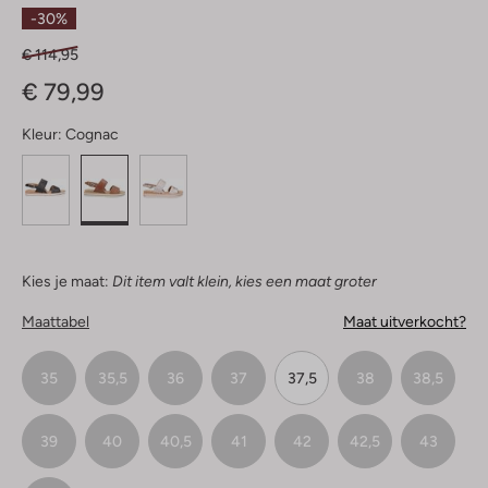
Sterren
-30%
€ 114,95
€ 79,99
Kleur:
Cognac
Kies je maat:
Dit item valt klein, kies een maat groter
Maattabel
Maat uitverkocht?
35
35,5
36
37
37,5
38
38,5
39
40
40,5
41
42
42,5
43