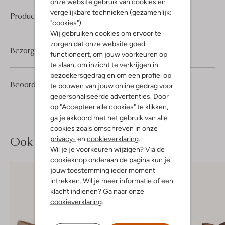
onze website gebruik van cookies en
vergelijkbare technieken (gezamenlijk:
Product informatie
"cookies").
Wij gebruiken cookies om ervoor te
zorgen dat onze website goed
Bezorgen & retourneren
functioneert, om jouw voorkeuren op
te slaan, om inzicht te verkrijgen in
bezoekersgedrag en om een profiel op
11
4
Beoordelingen
(11)
4
te bouwen van jouw online gedrag voor
/5
Sterren
gepersonaliseerde advertenties. Door
op "Accepteer alle cookies" te klikken,
ga je akkoord met het gebruik van alle
cookies zoals omschreven in onze
Ook iets voor jou?
privacy-
en
cookieverklaring
.
Wil je je voorkeuren wijzigen? Via de
cookieknop onderaan de pagina kun je
jouw toestemming ieder moment
intrekken. Wil je meer informatie of een
klacht indienen? Ga naar onze
cookieverklaring
.