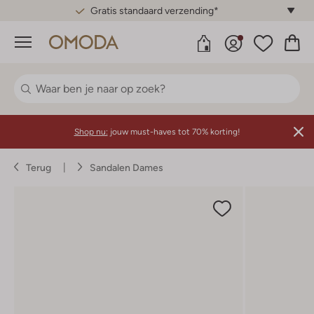
Gratis standaard verzending*
Menu
Shop nu:
jouw must-haves tot 70% korting!
Terug
Sandalen Dames