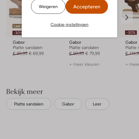
Accepteren
Weigeren
Cookie-instellingen
Laatste maten
-20%
-30%
-30%
Gabor
Gabor
Gabor
Platte sandalen
Platte sandalen
Platte
€ 99,99
€ 69,99
€ 99,99
€ 79,99
€ 119,
+ meer kleuren
+ meer
Bekijk meer
Platte sandalen
Gabor
Leer