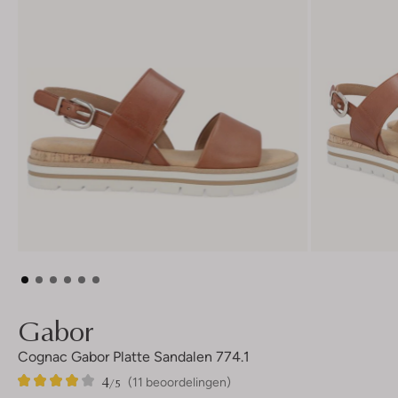
Gabor
Cognac Gabor Platte Sandalen 774.1
4
11
4
/5
(11 beoordelingen)