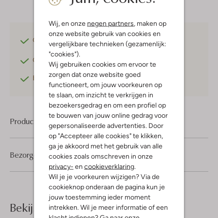
Wij, en onze
negen partners
, maken op
onze website gebruik van cookies en
Gratis verzending
vanaf €75,-
vergelijkbare technieken (gezamenlijk:
"cookies").
Gratis retourneren
binnen 30 dagen*
Wij gebruiken cookies om ervoor te
zorgen dat onze website goed
Betaal achteraf
met Klarna
functioneert, om jouw voorkeuren op
te slaan, om inzicht te verkrijgen in
bezoekersgedrag en om een profiel op
te bouwen van jouw online gedrag voor
Product informatie
gepersonaliseerde advertenties. Door
op "Accepteer alle cookies" te klikken,
ga je akkoord met het gebruik van alle
Bezorgen & retourneren
cookies zoals omschreven in onze
privacy-
en
cookieverklaring
.
Wil je je voorkeuren wijzigen? Via de
cookieknop onderaan de pagina kun je
jouw toestemming ieder moment
Bekijk meer
intrekken. Wil je meer informatie of een
klacht indienen? Ga naar onze