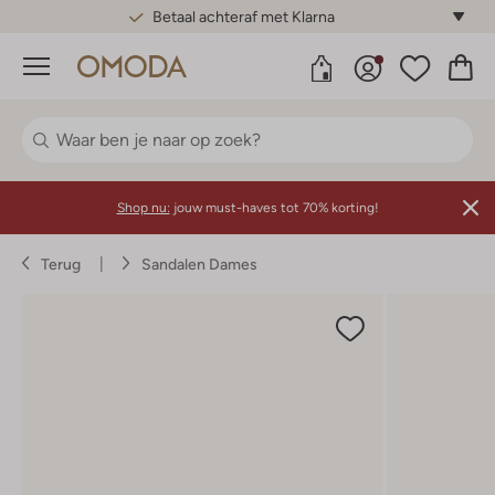
Betaal achteraf met Klarna
Menu
Shop nu:
jouw must-haves tot 70% korting!
Terug
Sandalen Dames