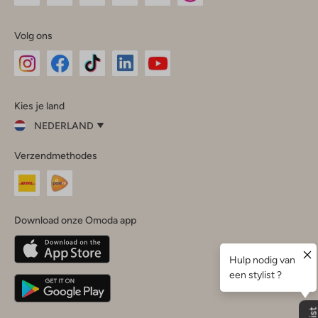
Volg ons
Omoda
Omoda
Omoda
Omoda
Omoda
Kies je land
Instagram
Facebook
TikTok
LinkedIn
YouTube
NEDERLAND
Kies
Verzendmethodes
je
Sluit
land
Nederland
België
(Nederlands)
Download onze Omoda app
Belgique
(Français)
Deutschland