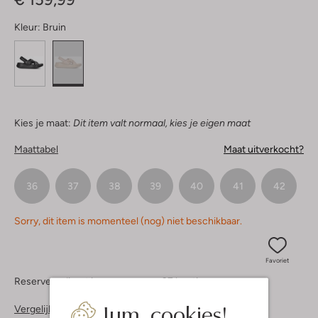
Kleur:
Bruin
Kies je maat:
Dit item valt normaal, kies je eigen maat
Maattabel
Maat uitverkocht?
36
37
38
39
40
41
42
Sorry, dit item is momenteel (nog) niet beschikbaar.
Favoriet
Reserveer direct in een van onze 37 boutiques
Jum, cookies!
Vergelijkbare items