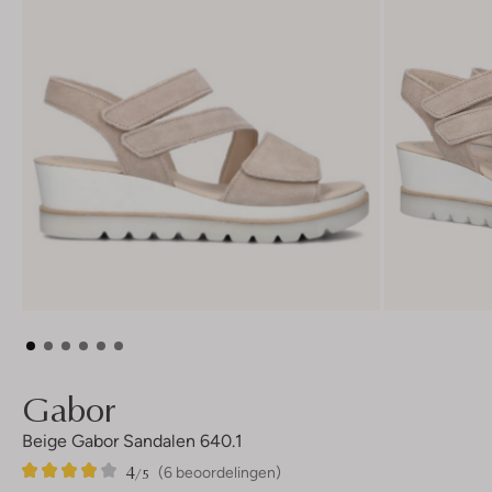
Gabor
Beige Gabor Sandalen 640.1
4
6
4
/5
(6 beoordelingen)