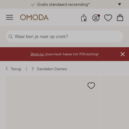
Gratis standaard verzending*
Menu
Shop nu:
jouw must-haves tot 70% korting!
Terug
Sandalen Dames