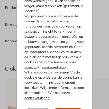
onze website gebruik van cookies en
vergelijkbare technieken (gezamenlijk:
Product informatie
"cookies").
Wij gebruiken cookies om ervoor te
zorgen dat onze website goed
Bezorgen & retourneren
functioneert, om jouw voorkeuren op
te slaan, om inzicht te verkrijgen in
bezoekersgedrag en om een profiel op
6
4
Beoordelingen
(6)
4
te bouwen van jouw online gedrag voor
/5
Sterren
gepersonaliseerde advertenties. Door
op "Accepteer alle cookies" te klikken,
ga je akkoord met het gebruik van alle
cookies zoals omschreven in onze
Ook iets voor jou?
privacy-
en
cookieverklaring
.
Wil je je voorkeuren wijzigen? Via de
cookieknop onderaan de pagina kun je
jouw toestemming ieder moment
intrekken. Wil je meer informatie of een
klacht indienen? Ga naar onze
cookieverklaring
.