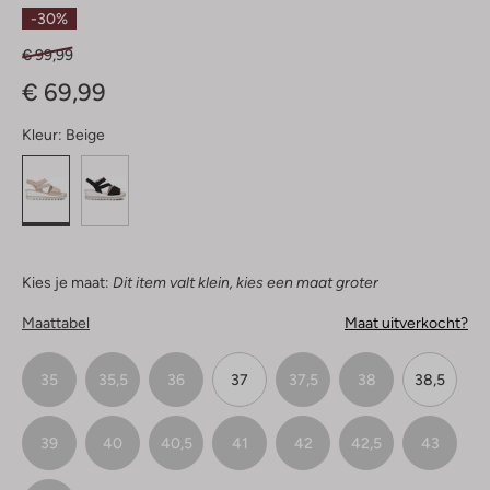
Sterren
-30%
€ 99,99
€ 69,99
Kleur:
Beige
Kies je maat:
Dit item valt klein, kies een maat groter
Maattabel
Maat uitverkocht?
35
35,5
36
37
37,5
38
38,5
39
40
40,5
41
42
42,5
43