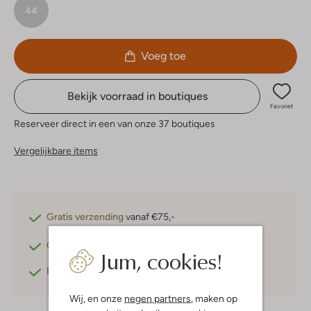
44
Voeg toe
Bekijk voorraad in boutiques
Favoriet
Reserveer direct in een van onze 37 boutiques
Vergelijkbare items
Gratis verzending
vanaf €75,-
Gratis retourneren
binnen 30 dagen*
Jum, cookies!
Betaal achteraf
met Klarna
Wij, en onze
negen partners
, maken op