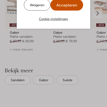
Accepteren
Weigeren
Cookie-instellingen
Laatste maten
-30%
-40%
-20%
Gabor
Gabor
Gabor
Platte sandalen
Platte sandalen
Platte
€ 99,99
€ 69,99
€ 99,99
€ 79,99
€ 119,
+ meer kleuren
+ meer
Bekijk meer
Sandalen
Gabor
Suède