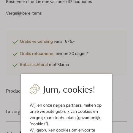
Reserveer direct in een van onze 37 boutiques
Vergelijkbare items
Gratis verzending
vanaf €75,-
Gratis retourneren
binnen 30 dagen*
Betaal achteraf
met Klarna
Jum, cookies!
Product informatie
Wij, en onze
negen partners
, maken op
Bezorgen & retourneren
onze website gebruik van cookies en
vergelijkbare technieken (gezamenlijk:
"cookies").
Wij gebruiken cookies om ervoor te