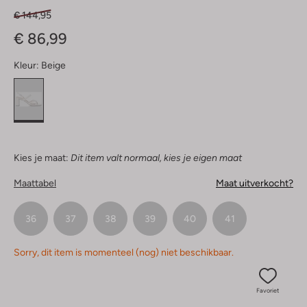
€ 144,95
€ 86,99
Kleur:
Beige
Kies je maat:
Dit item valt normaal, kies je eigen maat
Maattabel
Maat uitverkocht?
36
37
38
39
40
41
Sorry, dit item is momenteel (nog) niet beschikbaar.
Favoriet