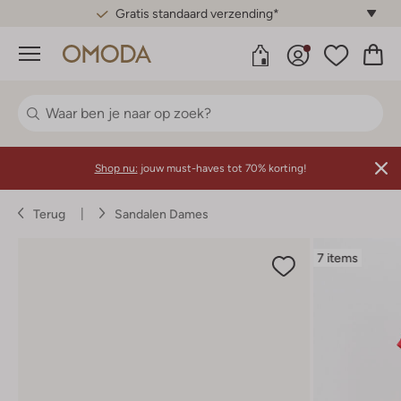
Gratis standaard verzending*
Menu
Shop nu:
jouw must-haves tot 70% korting!
Terug
Sandalen Dames
7 items