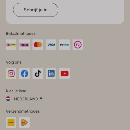
Schrijf je in
Betaalmethodes
Volg ons
Omoda
Omoda
Omoda
Omoda
Omoda
Kies je land
Instagram
Facebook
TikTok
LinkedIn
YouTube
NEDERLAND
Kies
Verzendmethodes
je
Sluit
land
Nederland