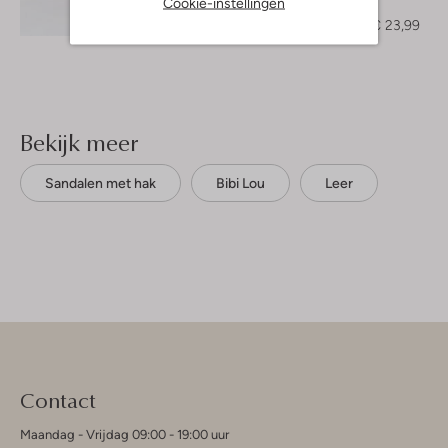
Cookie-instellingen
Top
Ontdek de look
€ 59,95
€ 23,99
Bekijk meer
Sandalen met hak
Bibi Lou
Leer
Contact
Maandag - Vrijdag 09:00 - 19:00 uur