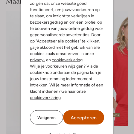
Maak je
look compleet
zorgen dat onze website goed
functioneert, om jouw voorkeuren op
te slaan, om inzicht te verkrijgen in
bezoekersgedrag en om een profiel op
te bouwen van jouw online gedrag voor
gepersonaliseerde advertenties. Door
op "Accepteer alle cookies" te klikken,
ga je akkoord met het gebruik van alle
cookies zoals omschreven in onze
privacy-
en
cookieverklaring
.
Wil je je voorkeuren wijzigen? Via de
cookieknop onderaan de pagina kun je
jouw toestemming ieder moment
intrekken. Wil je meer informatie of een
klacht indienen? Ga naar onze
cookieverklaring
.
Laatste items
Accepteren
Weigeren
-60%
Cc Heart