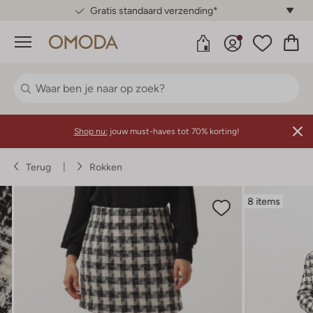
Gratis standaard verzending*
Menu
Shop nu:
jouw must-haves tot 70% korting!
Terug
Rokken
8 items