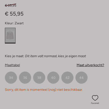
€ 69,95
€ 55,95
Kleur:
Zwart
Kies je maat:
Dit item valt normaal, kies je eigen maat
Maattabel
Maat uitverkocht?
34
36
38
40
42
44
Sorry, dit item is momenteel (nog) niet beschikbaar.
Favoriet