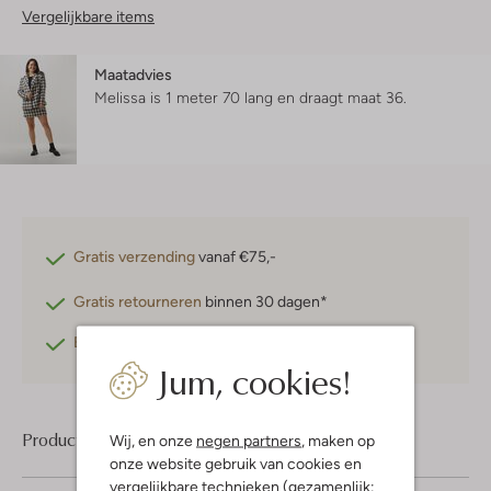
Vergelijkbare items
Maatadvies
Melissa is 1 meter 70 lang en draagt maat 36.
Gratis verzending
vanaf €75,-
Gratis retourneren
binnen 30 dagen*
Betaal achteraf
met Klarna
Jum, cookies!
Product informatie
Wij, en onze
negen partners
, maken op
onze website gebruik van cookies en
vergelijkbare technieken (gezamenlijk: