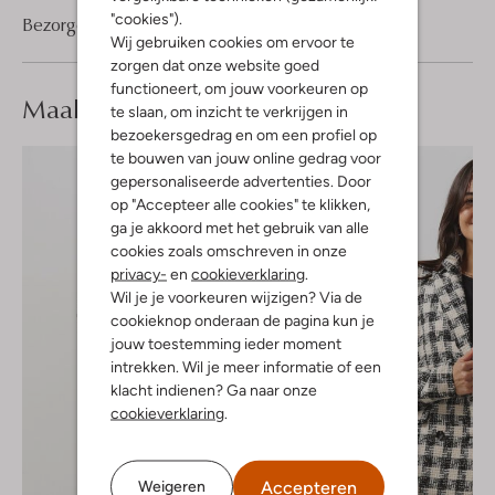
"cookies").
Bezorgen & retourneren
Wij gebruiken cookies om ervoor te
zorgen dat onze website goed
functioneert, om jouw voorkeuren op
Maak je
look compleet
te slaan, om inzicht te verkrijgen in
bezoekersgedrag en om een profiel op
te bouwen van jouw online gedrag voor
gepersonaliseerde advertenties. Door
op "Accepteer alle cookies" te klikken,
ga je akkoord met het gebruik van alle
cookies zoals omschreven in onze
privacy-
en
cookieverklaring
.
Wil je je voorkeuren wijzigen? Via de
cookieknop onderaan de pagina kun je
jouw toestemming ieder moment
intrekken. Wil je meer informatie of een
klacht indienen? Ga naar onze
cookieverklaring
.
Accepteren
Weigeren