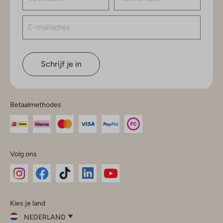
Schrijf je in
Betaalmethodes
Volg ons
Omoda
Omoda
Omoda
Omoda
Omoda
Kies je land
Instagram
Facebook
TikTok
LinkedIn
YouTube
NEDERLAND