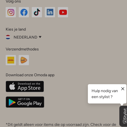
Volg ons
Omoda
Omoda
Omoda
Omoda
Omoda
Kies je land
Instagram
Facebook
TikTok
LinkedIn
YouTube
NEDERLAND
Kies
Verzendmethodes
je
Sluit
land
Nederland
België
(Nederlands)
Download onze Omoda app
Belgique
(Français)
Deutschland
*Dit geldt alleen voor items die op voorraad zijn. Check voor de