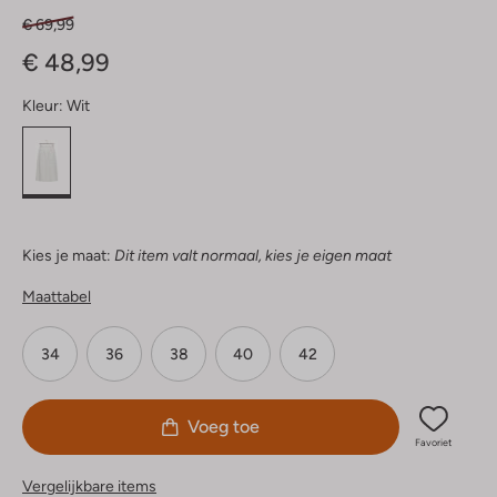
€ 69,99
€ 48,99
Kleur:
Wit
Kies je maat:
Dit item valt normaal, kies je eigen maat
Maattabel
34
36
38
40
42
Voeg toe
Favoriet
Vergelijkbare items