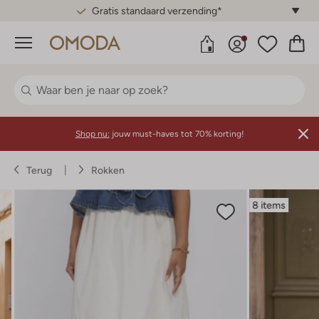
Gratis standaard verzending*
Menu
Shop nu:
jouw must-haves tot 70% korting!
Terug
Rokken
8 items