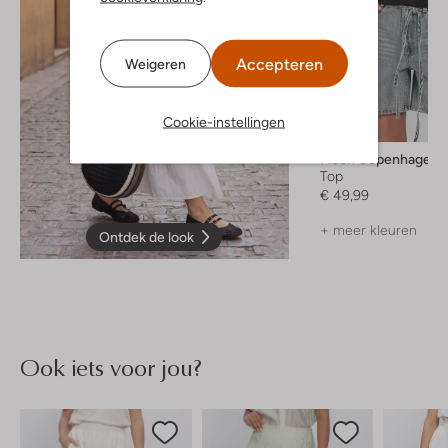
Accepteren
Weigeren
Cookie-instellingen
Msch Copenhagen
Top
€ 49,99
+ meer kleuren
Ontdek de look
Ook iets voor jou?