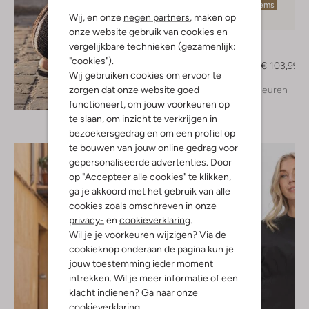
Laatste items
Wij, en onze
negen partners
, maken op
-20%
onze website gebruik van cookies en
Notre-V
vergelijkbare technieken (gezamenlijk:
Muiltjes
"cookies").
€ 129,99
€ 103,99
Wij gebruiken cookies om ervoor te
zorgen dat onze website goed
+ meer kleuren
Ontdek de look
functioneert, om jouw voorkeuren op
te slaan, om inzicht te verkrijgen in
bezoekersgedrag en om een profiel op
te bouwen van jouw online gedrag voor
gepersonaliseerde advertenties. Door
op "Accepteer alle cookies" te klikken,
ga je akkoord met het gebruik van alle
cookies zoals omschreven in onze
privacy-
en
cookieverklaring
.
Wil je je voorkeuren wijzigen? Via de
cookieknop onderaan de pagina kun je
jouw toestemming ieder moment
intrekken. Wil je meer informatie of een
klacht indienen? Ga naar onze
cookieverklaring
.