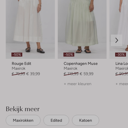
-50%
-50%
-30%
Rouge Edit
Copenhagen Muse
Lina L
Maxirok
Maxirok
Maxiro
€ 79,99
€ 39,99
€ 119,99
€ 59,99
€ 99,9
+ meer kleuren
+ meer
Bekijk meer
Maxirokken
Edited
Katoen