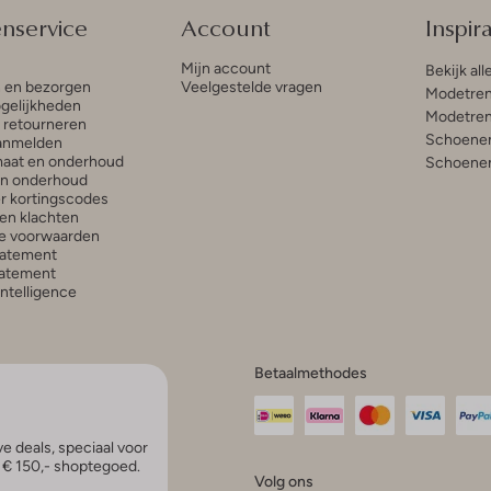
enservice
Account
Inspira
Mijn account
Bekijk all
n en bezorgen
Veelgestelde vragen
Modetren
gelijkheden
Modetren
n retourneren
Schoenen
anmelden
aat en onderhoud
Schoenen
en onderhoud
r kortingscodes
en klachten
e voorwaarden
tatement
atement
 Intelligence
Betaalmethodes
e deals, speciaal voor
p € 150,- shoptegoed.
Volg ons