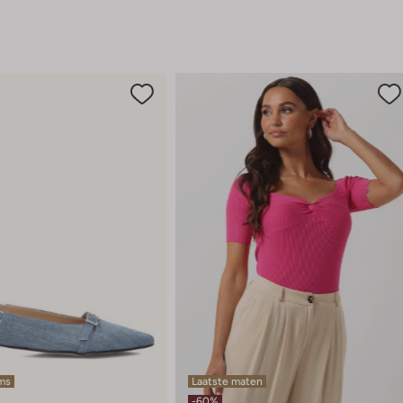
ems
Laatste maten
-60%