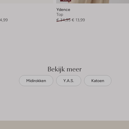
Ydence
Top
4,99
€ 34,95
€ 13,99
Bekijk meer
Midirokken
Y.a.s.
Katoen