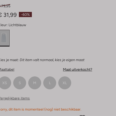
€ 79,95
€ 31,99
-60%
leur:
Lichtblauw
ies je maat:
Dit item valt normaal, kies je eigen maat
Maattabel
Maat uitverkocht?
XS
S
M
L
XL
ergelijkbare items
orry, dit item is momenteel (nog) niet beschikbaar.