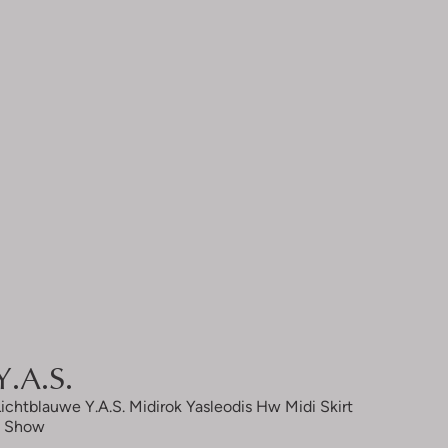
Y.a.s.
Lichtblauwe Y.a.s. Midirok Yasleodis Hw Midi Skirt
- Show