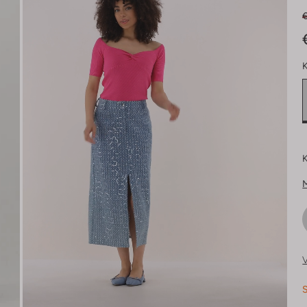
K
K
V
S