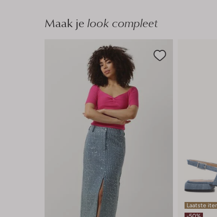
Maak je
look compleet
Laatste it
-50%