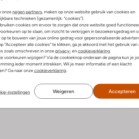
Bezorgen & retourneren
n onze
negen partners
, maken op onze website gebruik van cookies en
ijkbare technieken (gezamenlijk: "cookies").
bruiken cookies om ervoor te zorgen dat onze website goed functionee
oorkeuren op te slaan, om inzicht te verkrijgen in bezoekersgedrag en 
l op te bouwen van jouw online gedrag voor gepersonaliseerde advertent
elling & Pasvorm
Wasvoorschriften
p "Accepteer alle cookies" te klikken, ga je akkoord met het gebruik van 
es zoals omschreven in onze
privacy-
en
cookieverklaring
.
 je voorkeuren wijzigen? Via de cookieknop onderaan de pagina kun je j
tblauw
Niet wassen
mming ieder moment intrekken. Wil je meer informatie of een klacht
tter
Strijken op maximaal 110 °C
nen? Ga naar onze
cookieverklaring
.
atoen
ercentages:
100% Katoen
Kan niet in de droogtromme
f Lang
Speciale chemische reinigi
Weigeren
Accepteren
kie-instellingen
Niet bleken