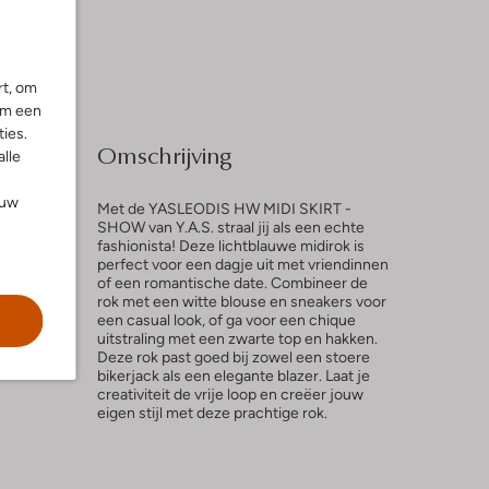
rt, om
om een
ies.
Omschrijving
alle
ouw
Met de YASLEODIS HW MIDI SKIRT -
SHOW van Y.A.S. straal jij als een echte
fashionista! Deze lichtblauwe midirok is
perfect voor een dagje uit met vriendinnen
l
of een romantische date. Combineer de
rok met een witte blouse en sneakers voor
ng
een casual look, of ga voor een chique
uitstraling met een zwarte top en hakken.
Deze rok past goed bij zowel een stoere
bikerjack als een elegante blazer. Laat je
creativiteit de vrije loop en creëer jouw
eigen stijl met deze prachtige rok.