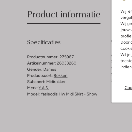
Product informatie
Wij, e
vergel
Wij ge
jouw v
profie
Specificaties
Samenst
Door o
cooki
Wil je
Kleur:
Lich
Productnummer:
275987
toeste
Patroon:
Gli
Artikelnummer:
26033260
indie
Materiaal:
K
Gender:
Dames
Materiaalp
Productsoort:
Rokken
Lengte:
Hal
Subsoort:
Midirokken
Coo
Merk:
Y.a.s.
Model:
Yasleodis Hw Midi Skirt - Show