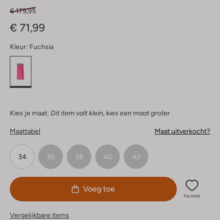
€ 179,95
€ 71,99
Kleur:
Fuchsia
Kies je maat:
Dit item valt klein, kies een maat groter
Maattabel
Maat uitverkocht?
34
36
38
40
42
Voeg toe
Favoriet
Vergelijkbare items