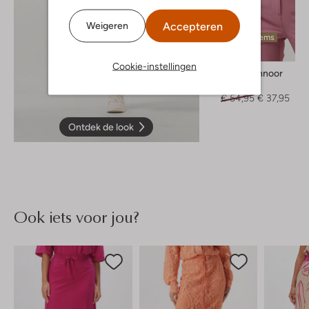
Accepteren
Weigeren
Laatste items
-30%
Cookie-instellingen
Sofie Schnoor
T-shirt
€ 54,95
€ 37,95
Ontdek de look
Ook iets voor jou?