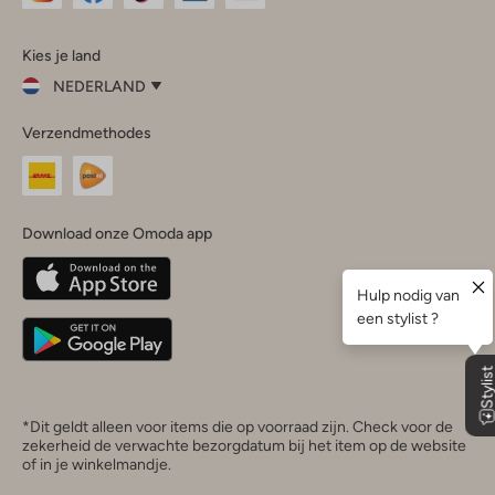
Omoda
Omoda
Omoda
Omoda
Omoda
Kies je land
Instagram
Facebook
TikTok
LinkedIn
YouTube
NEDERLAND
Kies
Verzendmethodes
je
Sluit
land
Nederland
België
(Nederlands)
Download onze Omoda app
Belgique
(Français)
Deutschland
*Dit geldt alleen voor items die op voorraad zijn. Check voor de
zekerheid de verwachte bezorgdatum bij het item op de website
of in je winkelmandje.