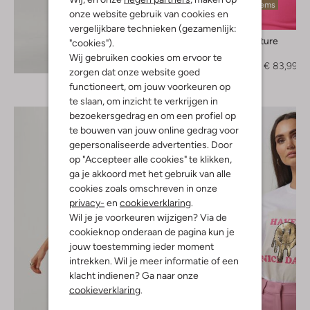
Laatste items
onze website gebruik van cookies en
-60%
vergelijkbare technieken (gezamenlijk:
Semicouture
"cookies").
Blouse
Wij gebruiken cookies om ervoor te
Ontdek de look
€ 209,95
€ 83,99
zorgen dat onze website goed
functioneert, om jouw voorkeuren op
te slaan, om inzicht te verkrijgen in
bezoekersgedrag en om een profiel op
te bouwen van jouw online gedrag voor
gepersonaliseerde advertenties. Door
op "Accepteer alle cookies" te klikken,
ga je akkoord met het gebruik van alle
cookies zoals omschreven in onze
privacy-
en
cookieverklaring
.
Wil je je voorkeuren wijzigen? Via de
cookieknop onderaan de pagina kun je
jouw toestemming ieder moment
intrekken. Wil je meer informatie of een
klacht indienen? Ga naar onze
cookieverklaring
.