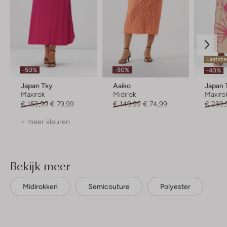
Laatst
-50%
-50%
-40%
Japan Tky
Aaiko
Japan 
Maxirok
Midirok
Maxiro
€ 159,99
€ 79,99
€ 149,99
€ 74,99
€ 239,
+ meer kleuren
Bekijk meer
Midirokken
Semicouture
Polyester