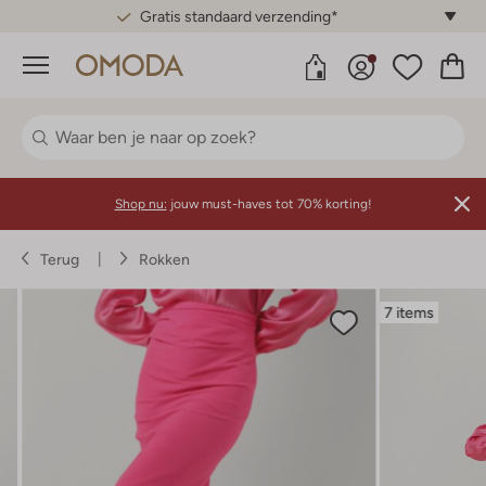
Gratis standaard verzending*
Menu
Shop nu:
jouw must-haves tot 70% korting!
Terug
Rokken
7 items