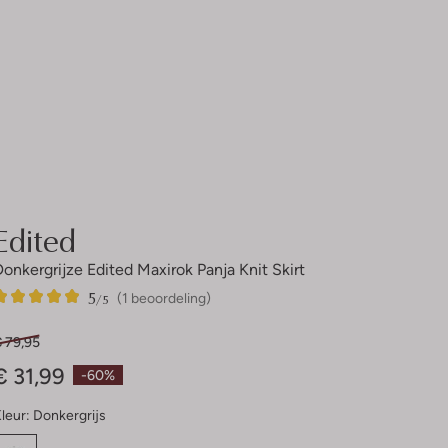
Edited
Donkergrijze Edited Maxirok Panja Knit Skirt
5
1
5
/5
(1 beoordeling)
Sterren
€ 79,95
€ 31,99
-60%
leur:
Donkergrijs