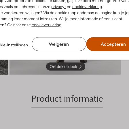
p "Accepteer alle cookies" te klikken, ga je akkoord met het gebruik van 
es zoals omschreven in onze
privacy-
en
cookieverklaring
.
 je voorkeuren wijzigen? Via de cookieknop onderaan de pagina kun je j
mming ieder moment intrekken. Wil je meer informatie of een klacht
nen? Ga naar onze
cookieverklaring
.
Weigeren
Accepteren
kie-instellingen
Ontdek de look
Product informatie