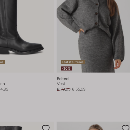
ems
Laatste items
-30%
Edited
zen
Vest
74,99
€ 79,95
€ 55,99