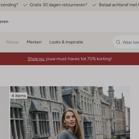
erzending*
Gratis 30 dagen retourneren*
Betaal achteraf met 
eren
Nieuw
Merken
Looks & inspiratie
Shop nu:
jouw must-haves tot 70% korting!
4 items