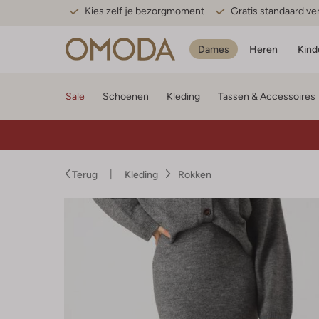
Kies zelf je bezorgmoment
Gratis standaard v
Dames
Heren
Kind
Sale
Schoenen
Kleding
Tassen & Accessoires
Terug
Kleding
Rokken