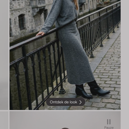
Ontdek de look
Pauze