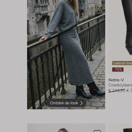
Laatste it
-70%
Notre-V
Cowboylaar
€ 249,95
€ 
Ontdek de look