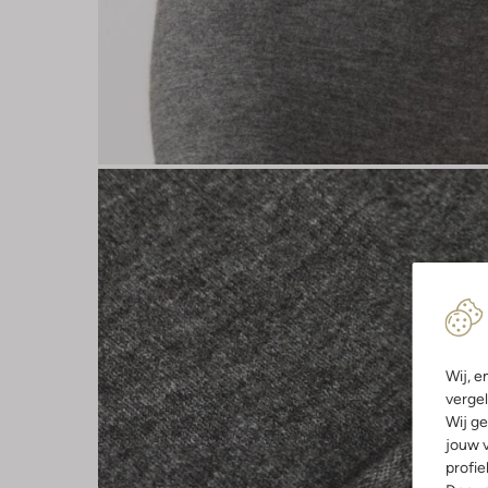
Wij, e
vergel
Wij ge
jouw v
profie