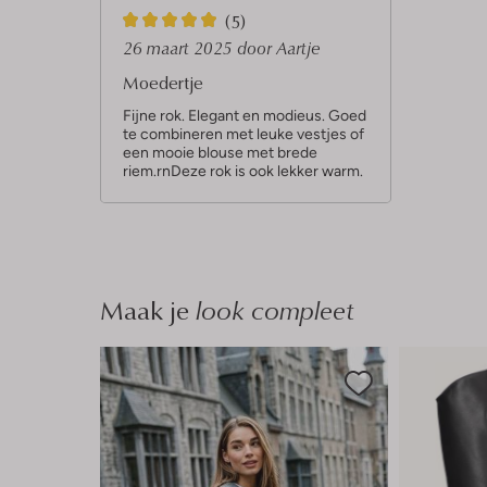
5
(5)
S
26 maart 2025
door Aartje
t
Moedertje
e
Fijne rok. Elegant en modieus. Goed
te combineren met leuke vestjes of
r
een mooie blouse met brede
r
riem.rnDeze rok is ook lekker warm.
e
n
Maak je
look compleet