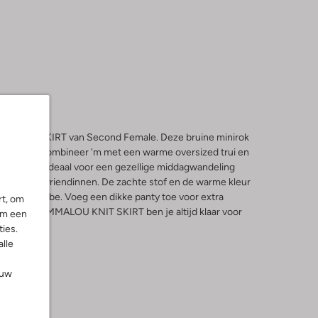
U KNIT SKIRT van Second Female. Deze bruine minirok
nterdagen. Combineer 'm met een warme oversized trui en
lvolle look. Ideaal voor een gezellige middagwandeling
iedate met vriendinnen. De zachte stof en de warme kleur
je garderobe. Voeg een dikke panty toe voor extra
rt, om
n. Met de EMMALOU KNIT SKIRT ben je altijd klaar voor
om een
 weer.
ies.
alle
ouw