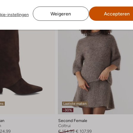
Weigeren
Accepteren
kie-instellingen
ems
Laatste maten
-30%
ran
Second Female
n
Coltrui
124,99
€ 154,99
€ 107,99