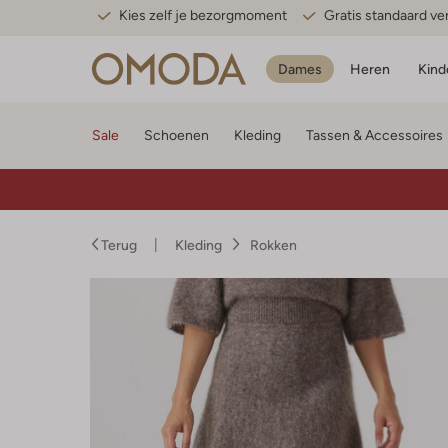
Kies zelf je bezorgmoment
Gratis standaard v
Dames
Heren
Kind
Sale
Schoenen
Kleding
Tassen & Accessoires
Terug
Kleding
Rokken