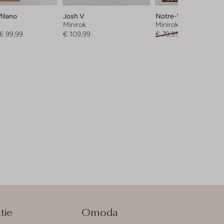
Milano
Josh V
Notre-V
Minirok
Minirok
€ 99,99
€ 109,99
€ 79,95
€ 39,95
tie
Omoda