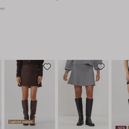
ren
Laatste maten
-50%