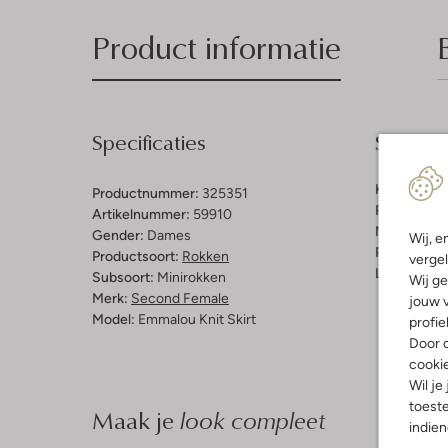
Product informatie
Specificaties
Samenst
Kleur:
Bruin
Productnummer:
325351
Patroon:
Ef
Artikelnummer:
59910
Materiaal:
M
Gender:
Dames
Wij, e
Pasvorm:
A-
Productsoort:
Rokken
vergel
Lengte:
Kor
Subsoort:
Minirokken
Wij ge
Merk:
Second Female
jouw v
Model:
Emmalou Knit Skirt
profie
Door o
cooki
Wil je
toeste
Maak je
look compleet
indie