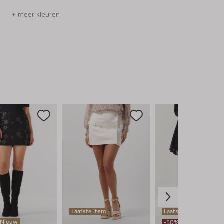
+ meer kleuren
Laatste item
Laatste maten
Nieuw
-50%