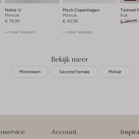
Notre-V
Msch Copenhagen
Twinset 
Minirok
Minirok
Rok
€ 79,99
€ 49,99
€ 199,99
+ meer kleuren
+ meer kleuren
Bekijk meer
Minirokken
Second Female
Mohair
enservice
Account
Inspira