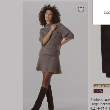
Coo
Laatste it
-50%
Stefano Lau
Hoge laarze
€ 249,99
€ 