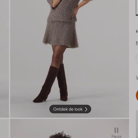
K
V
Ontdek de look
Pauze