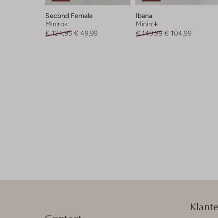
Second Female
Ibana
Minirok
Minirok
€ 124,95
€ 49,99
€ 149,99
€ 104,99
Klant
Contact