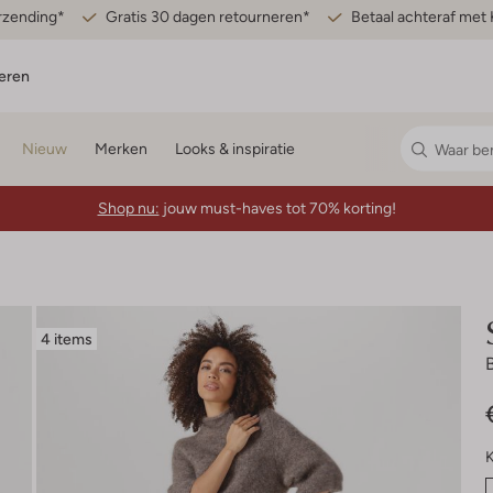
erzending*
Gratis 30 dagen retourneren*
Betaal achteraf met 
eren
Nieuw
Merken
Looks & inspiratie
Shop nu:
jouw must-haves tot 70% korting!
4 items
K