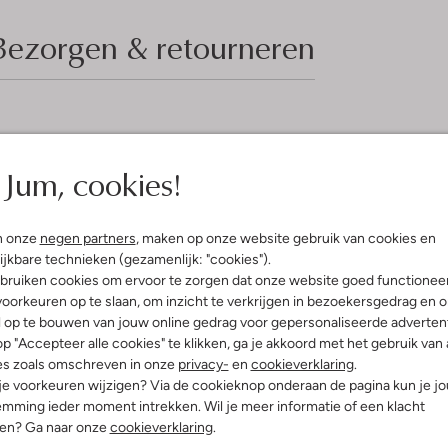
Bezorgen & retourneren
elling & Pasvorm
Omschrijving
Jum, cookies!
Trek de aandacht met de EMMALO
fen
is perfect voor de herfst- en wi
ohair
stoere enkellaarsjes voor een stij
n onze
negen partners
, maken op onze website gebruik van cookies en
Lijn
door het park of een knusse koff
ijkbare technieken (gezamenlijk: "cookies").
t
maken deze rok een must-have in 
bruiken cookies om ervoor te zorgen dat onze website goed functionee
comfort tijdens de koudere dage
oorkeuren op te slaan, om inzicht te verkrijgen in bezoekersgedrag en 
een modieuze dag, ongeacht het
l op te bouwen van jouw online gedrag voor gepersonaliseerde advertent
p "Accepteer alle cookies" te klikken, ga je akkoord met het gebruik van 
es zoals omschreven in onze
privacy-
en
cookieverklaring
.
 je voorkeuren wijzigen? Via de cookieknop onderaan de pagina kun je j
mming ieder moment intrekken. Wil je meer informatie of een klacht
nen? Ga naar onze
cookieverklaring
.