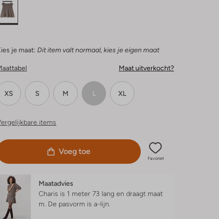
ies je maat:
Dit item valt normaal, kies je eigen maat
Maattabel
Maat uitverkocht?
XS
S
M
L
XL
ergelijkbare items
Voeg toe
Favoriet
Maatadvies
Charis is 1 meter 73 lang en draagt maat
m.
De pasvorm is
a-lijn
.