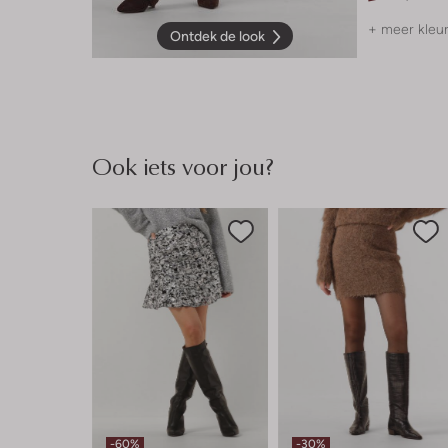
+ meer kleu
Ontdek de look
Ook iets voor jou?
-60%
-30%