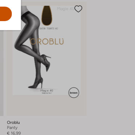
Oroblu
Panty
€ 16,99