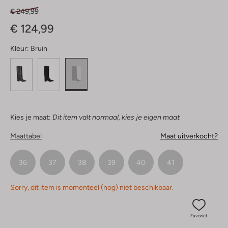
€ 249,99
€ 124,99
Kleur:
Bruin
Kies je maat:
Dit item valt normaal, kies je eigen maat
Maattabel
Maat uitverkocht?
36
37
38
39
40
41
Sorry, dit item is momenteel (nog) niet beschikbaar.
Favoriet