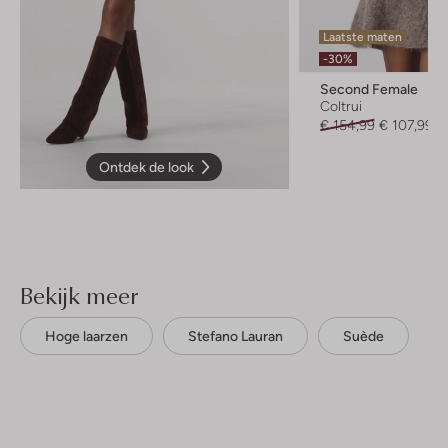
Laatste maten
-30%
Second Female
Coltrui
€ 154,99
€ 107,99
Ontdek de look
Bekijk meer
Hoge laarzen
Stefano Lauran
Suède