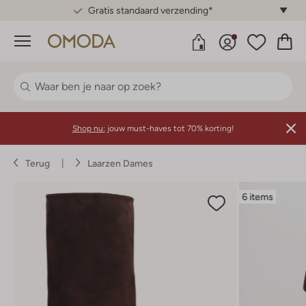
Gratis standaard verzending*
Menu
Shop nu:
jouw must-haves tot 70% korting!
Terug
Laarzen Dames
6 items