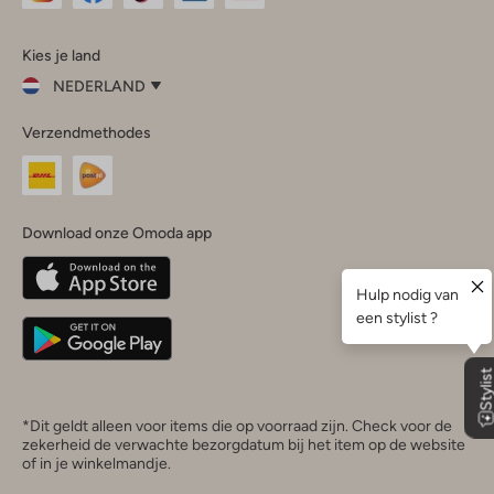
Omoda
Omoda
Omoda
Omoda
Omoda
Kies je land
Instagram
Facebook
TikTok
LinkedIn
YouTube
NEDERLAND
Kies
Verzendmethodes
je
Sluit
land
Nederland
België
(Nederlands)
Download onze Omoda app
Belgique
(Français)
Deutschland
*Dit geldt alleen voor items die op voorraad zijn. Check voor de
zekerheid de verwachte bezorgdatum bij het item op de website
of in je winkelmandje.