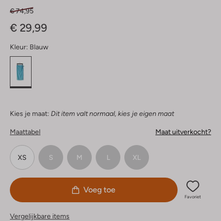
€ 74,95
€ 29,99
Kleur:
Blauw
Kies je maat:
Dit item valt normaal, kies je eigen maat
Maattabel
Maat uitverkocht?
XS
S
M
L
XL
Voeg toe
Favoriet
Vergelijkbare items