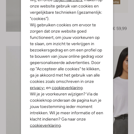
Laatste items
onze website gebruik van cookies en
-50%
vergelijkbare technieken (gezamenlijk:
Red-Rag
"cookies").
Muiltjes
Wij gebruiken cookies om ervoor te
Ontdek de look
€ 119,95
€ 59,99
zorgen dat onze website goed
functioneert, om jouw voorkeuren op
te slaan, om inzicht te verkrijgen in
bezoekersgedrag en om een profiel op
te bouwen van jouw online gedrag voor
gepersonaliseerde advertenties. Door
op "Accepteer alle cookies" te klikken,
ga je akkoord met het gebruik van alle
cookies zoals omschreven in onze
privacy-
en
cookieverklaring
.
Wil je je voorkeuren wijzigen? Via de
cookieknop onderaan de pagina kun je
jouw toestemming ieder moment
intrekken. Wil je meer informatie of een
klacht indienen? Ga naar onze
cookieverklaring
.