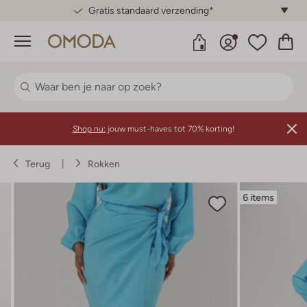
Gratis standaard verzending*
Menu
Shop nu:
jouw must-haves tot 70% korting!
Terug
Rokken
6 items