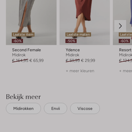
Laatste item
Laatste maten
Laatst
-60%
-50%
-60%
Second Female
Ydence
Resort
Midirok
Midirok
Midiro
€ 164,95
€ 65,99
€ 59,99
€ 29,99
€ 124,
+ meer kleuren
+ meer
Bekijk meer
Midirokken
Envii
Viscose