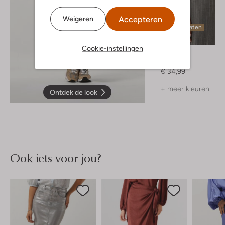
Accepteren
Weigeren
Laatste maten
Cookie-instellingen
Envii
T-shirt
€ 34,99
+ meer kleuren
Ontdek de look
Ook iets voor jou?