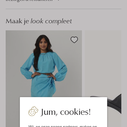
Maak je
look compleet
Jum, cookies!
Wij, en onze
negen partners
, maken op