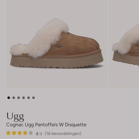
Ugg
Cognac Ugg Pantoffels W Disquette
4
16
4
/5
(16 beoordelingen)