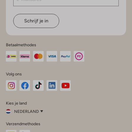
Schrijf je in
Betaalmethodes
Volg ons
Omoda
Omoda
Omoda
Omoda
Omoda
Kies je land
Instagram
Facebook
TikTok
LinkedIn
YouTube
NEDERLAND
Kies
Verzendmethodes
je
Sluit
land