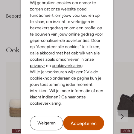
Wij gebruiken cookies om ervoor te
zorgen dat onze website goed
16
4
functioneert, om jouw voorkeuren op
Beoordelingen
(16)
4
/5
Sterren
te slaan, om inzicht te verkrijgen in
bezoekersgedrag en om een profiel op
te bouwen van jouw online gedrag voor
gepersonaliseerde advertenties. Door
op "Accepteer alle cookies" te klikken,
Ook iets voor jou?
ga je akkoord met het gebruik van alle
cookies zoals omschreven in onze
privacy-
en
cookieverklaring
.
Wil je je voorkeuren wijzigen? Via de
cookieknop onderaan de pagina kun je
jouw toestemming ieder moment
intrekken. Wil je meer informatie of een
klacht indienen? Ga naar onze
cookieverklaring
.
Accepteren
Weigeren
-30%
-30%
-20%