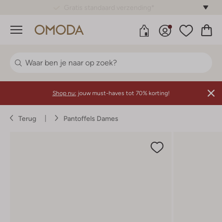
Gratis standaard verzending*
Menu
Shop nu:
jouw must-haves tot 70% korting!
Terug
Pantoffels Dames