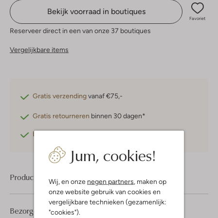
Bekijk voorraad in boutiques
Favoriet
Reserveer direct in een van onze 37 boutiques
Vergelijkbare items
Gratis verzending
vanaf €75,-
Gratis retourneren
binnen 30 dagen*
Betaal achteraf
met Klarna
Jum, cookies!
Product informatie
Wij, en onze
negen partners
, maken op
onze website gebruik van cookies en
vergelijkbare technieken (gezamenlijk:
Bezorgen & retourneren
"cookies").