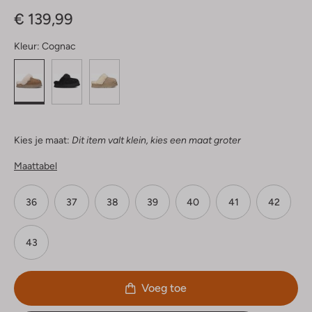
Sterren
€ 139,99
Kleur:
Cognac
Kies je maat:
Dit item valt klein, kies een maat groter
Maattabel
36
37
38
39
40
41
42
43
Voeg toe